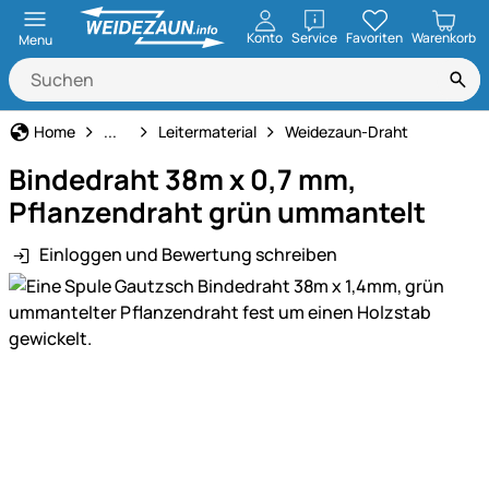
öffnen
Konto
Service
Favoriten
Warenkorb
Menu
Weidezaun
Home
...
Leitermaterial
Weidezaun-Draht
Bindedraht 38m x 0,7 mm,
Pflanzendraht grün ummantelt
Einloggen und Bewertung schreiben
Produktgalerie