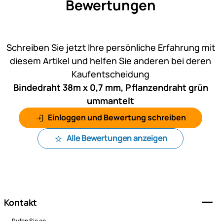
Bewertungen
Noch keine Bewertungen ab
Schreiben Sie jetzt Ihre persönliche Erfahrung mit
diesem Artikel und helfen Sie anderen bei deren
Kaufentscheidung
Bindedraht 38m x 0,7 mm, Pflanzendraht grün
ummantelt
Einloggen und Bewertung schreiben
Alle Bewertungen anzeigen
Fußzeile
Kontakt
Rufen Sie an