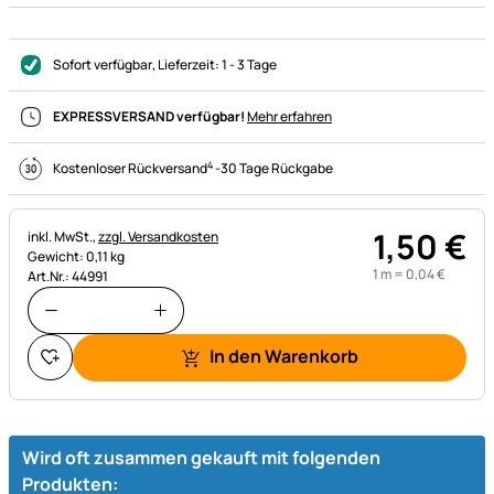
Sofort verfügbar
, Lieferzeit:
1 - 3 Tage
EXPRESSVERSAND verfügbar!
Mehr erfahren
4
Kostenloser Rückversand
-
30 Tage Rückgabe
1
,
50
€
Steuerhinweis:
inkl. MwSt.,
zzgl. Versandkosten
Gewicht: 0,11 kg
1 m =
0
,
04
€
Art.Nr.: 44991
In den Warenkorb
Wird oft zusammen gekauft mit folgenden
Produkten: