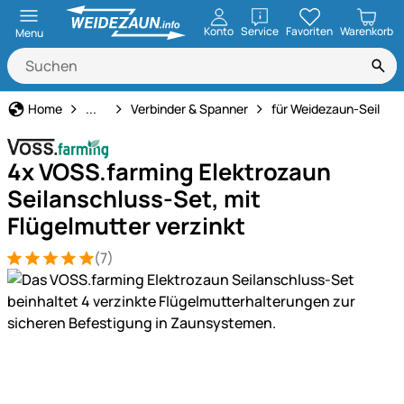
öffnen
Konto
Service
Favoriten
Warenkorb
Menu
Weidezaun
Home
...
Verbinder & Spanner
für Weidezaun-Seil
4x VOSS.farming Elektrozaun
Seilanschluss-Set, mit
Flügelmutter verzinkt
(7)
Bewertung: 5 von 5 (7 Bewertungen)
7 Bewertungen
Produktgalerie