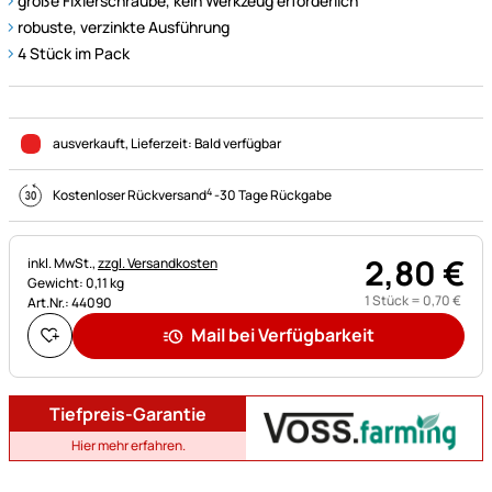
große Fixierschraube, kein Werkzeug erforderlich
robuste, verzinkte Ausführung
4 Stück im Pack
ausverkauft
, Lieferzeit:
Bald verfügbar
4
Kostenloser Rückversand
-
30 Tage Rückgabe
2
,
80
€
Steuerhinweis:
inkl. MwSt.,
zzgl. Versandkosten
Gewicht: 0,11 kg
1 Stück =
0
,
70
€
Art.Nr.: 44090
Mail bei Verfügbarkeit
Tiefpreis-Garantie
Hier mehr erfahren.