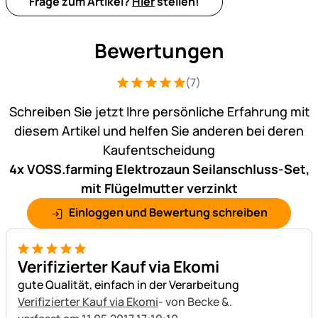
Frage zum Artikel?
Hier
stellen!
Bewertungen
(7)
Bewertung: 5 von 5 (7 Bewertungen)
7 Bewertungen
Schreiben Sie jetzt Ihre persönliche Erfahrung mit
diesem Artikel und helfen Sie anderen bei deren
Kaufentscheidung
4x VOSS.farming Elektrozaun Seilanschluss-Set,
mit Flügelmutter verzinkt
Einloggen und Bewertung schreiben
5 von 5
Verifizierter Kauf via Ekomi
gute Qualität, einfach in der Verarbeitung
Verifizierter Kauf via Ekomi
- von Becke &.