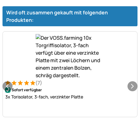
Wird oft zusammen gekauft mit folgenden
Produkten:
(7)
Bewertung: 5 von 5 (7 Bewertungen)
7 Bewertungen
Sofort verfügbar
3x Torisolator, 3-fach, verzinkter Platte