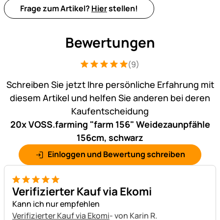
Frage zum Artikel?
Hier
stellen!
Bewertungen
(9)
Bewertung: 5 von 5 (9 Bewertungen)
9 Bewertungen
Schreiben Sie jetzt Ihre persönliche Erfahrung mit
diesem Artikel und helfen Sie anderen bei deren
Kaufentscheidung
20x VOSS.farming "farm 156" Weidezaunpfähle
156cm, schwarz
Einloggen und Bewertung schreiben
5 von 5
Verifizierter Kauf via Ekomi
Kann ich nur empfehlen
Verifizierter Kauf via Ekomi
- von Karin R.