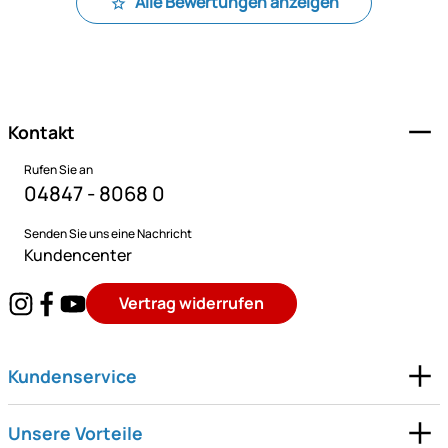
Alle Bewertungen anzeigen
Fußzeile
Kontakt
Rufen Sie an
04847 - 8068 0
Senden Sie uns eine Nachricht
Kundencenter
Vertrag widerrufen
Kundenservice
Unsere Vorteile