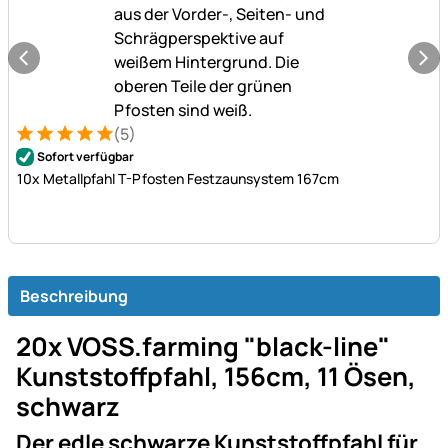
(5)
Bewertung: 5 von 5 (5 Bewertungen)
5 Bewertungen
Sofort verfügbar
10x Metallpfahl T-Pfosten Festzaunsystem 167cm
Beschreibung
20x VOSS.farming "black-line"
Kunststoffpfahl, 156cm, 11 Ösen,
schwarz
Der edle schwarze Kunststoffpfahl für