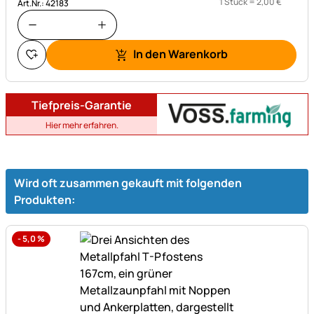
1 Stück =
2
,
00
€
Art.Nr.: 42183
In den Warenkorb
Tiefpreis-Garantie
Hier mehr erfahren.
Wird oft zusammen gekauft mit folgenden
Produkten:
-
5,0
%