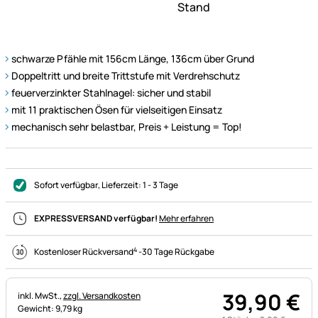
schwarze Pfähle mit 156cm Länge, 136cm über Grund
Doppeltritt und breite Trittstufe mit Verdrehschutz
feuerverzinkter Stahlnagel: sicher und stabil
mit 11 praktischen Ösen für vielseitigen Einsatz
mechanisch sehr belastbar, Preis + Leistung = Top!
Sofort verfügbar
, Lieferzeit:
1 - 3 Tage
EXPRESSVERSAND verfügbar!
Mehr erfahren
4
Kostenloser Rückversand
-
30 Tage Rückgabe
39
,
90
€
Steuerhinweis:
inkl. MwSt.,
zzgl. Versandkosten
Gewicht: 9,79 kg