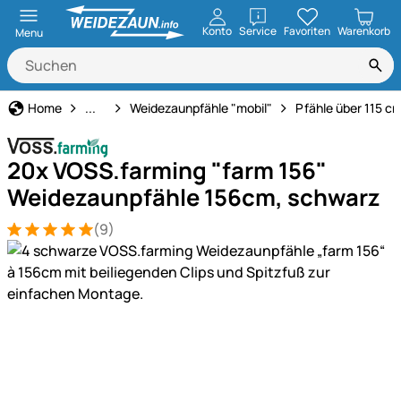
öffnen
Konto
Service
Favoriten
Warenkorb
Menu
Weidezaun
Home
...
Weidezaunpfähle "mobil"
Pfähle über 115 c
20x VOSS.farming "farm 156"
Weidezaunpfähle 156cm, schwarz
(9)
Bewertung: 5 von 5 (9 Bewertungen)
9 Bewertungen
Produktgalerie