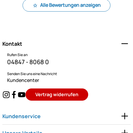
Alle Bewertungen anzeigen
Fußzeile
Kontakt
Rufen Sie an
04847 - 8068 0
Senden Sie uns eine Nachricht
Kundencenter
Vertrag widerrufen
Kundenservice
Unsere Vorteile