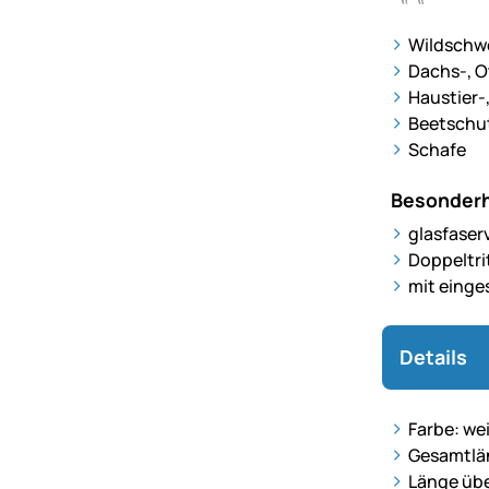
Wildschw
Dachs-, O
Haustier-
Beetschu
Schafe
Besonderh
glasfaser
Doppeltri
mit einge
Details
Farbe: we
Gesamtlä
Länge übe