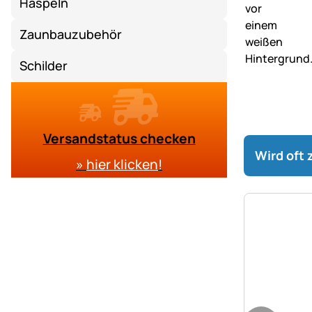
Haspeln
Zaunbauzubehör
Schilder
Versandstatus checken
Wird oft
»
hier klicken
!