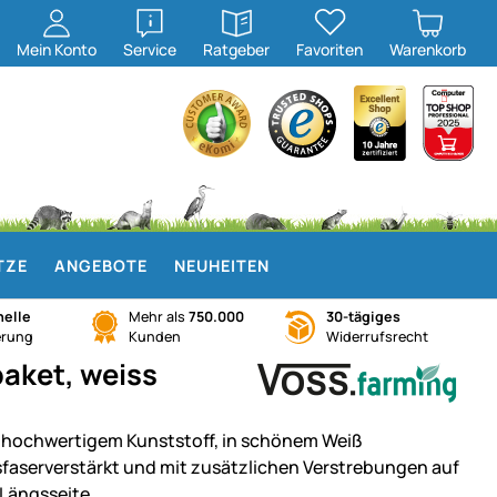
öffnen
öffnen
Mein
Konto
Service
Ratgeber
Favoriten
Warenkorb
TZE
ANGEBOTE
NEUHEITEN
elle
Mehr als
750.000
30-tägiges
erung
Kunden
Widerrufsrecht
paket, weiss
 hochwertigem Kunststoff, in schönem Weiß
sfaserverstärkt und mit zusätzlichen Verstrebungen auf
 Längsseite