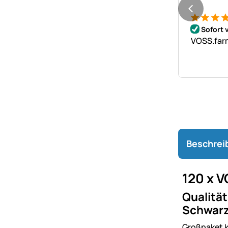
Bewertung
17 Bewer
Sofort 
VOSS.farm
Beschrei
120 x V
Qualität
Schwarz
Großpaket 