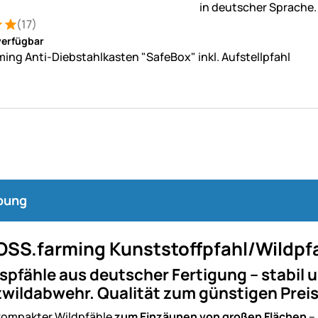
(17)
: 5 von 5 (17 Bewertungen)
tungen
verfügbar
ing Anti-Diebstahlkasten "SafeBox" inkl. Aufstellpfahl
bung
OSS.farming Kunststoffpfahl/Wildpfa
spfähle aus deutscher Fertigung – stabil un
wildabwehr. Qualität zum günstigen Prei
kompakter Wildpfähle
zum Einzäunen von großen Flächen
–