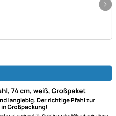
hl, 74 cm, weiß, Großpaket
d langlebig. Der richtige Pfahl zur
s in Großpackung!
 sehr gut geeignet für Kleintiere oder Wildschweinzäune.