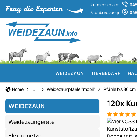
Kundenservice:
048
Fachberatung:
048
WEIDEZAUN
TIERBEDARF
HAU
Weidezaun
Home
...
Weidezaunpfähle "mobil"
Pfähle bis 80 cm
120x Ku
WEIDEZAUN
Bewertung: 5
3 Bewertung
Produktgaler
Weidezaungeräte
Elektronetze