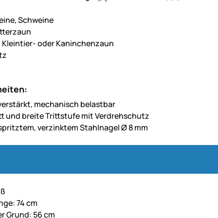
eine, Schweine
tterzaun
, Kleintier- oder Kaninchenzaun
tz
eiten:
verstärkt, mechanisch belastbar
tt und breite Trittstufe mit Verdrehschutz
spritztem, verzinktem Stahlnagel Ø 8 mm
iß
nge: 74 cm
r Grund: 56 cm