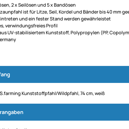
nösen, 2 x Seilösen und 5 x Bandösen
zaunpfahl ist für Litze, Seil, Kordel und Bänder bis 40 mm ge
Eintreten und ein fester Stand werden gewährleistet
es, verwindungsfreies Profil
 aus UV-stabilisiertem Kunststoff, Polypropylen (PP, Copoly
Germany
fang
S.farming Kunststoffpfahl/Wildpfahl, 74 cm, weiß
erangaben