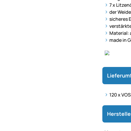
7 x Litze
der Weide
sicheres 
verstärkt
Material:
made in 
Lieferum
120 x VOS
Herstell