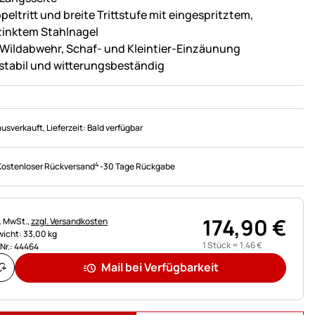
peltritt und breite Trittstufe mit eingespritztem,
zinktem Stahlnagel
 Wildabwehr, Schaf- und Kleintier-Einzäunung
stabil und witterungsbeständig
ausverkauft
, Lieferzeit:
Bald verfügbar
4
Kostenloser Rückversand
-
30 Tage Rückgabe
174
,
90
€
uerhinweis:
l. MwSt.,
zzgl. Versandkosten
icht: 33,00 kg
1 Stück =
1
,
46
€
.Nr.: 44464
Mail bei Verfügbarkeit