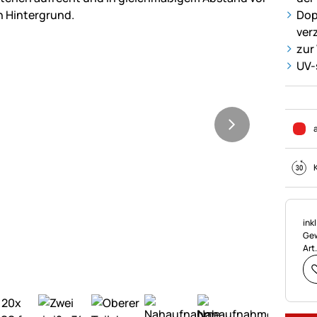
Dop
ver
zur
UV-
Ste
ink
Gew
Art