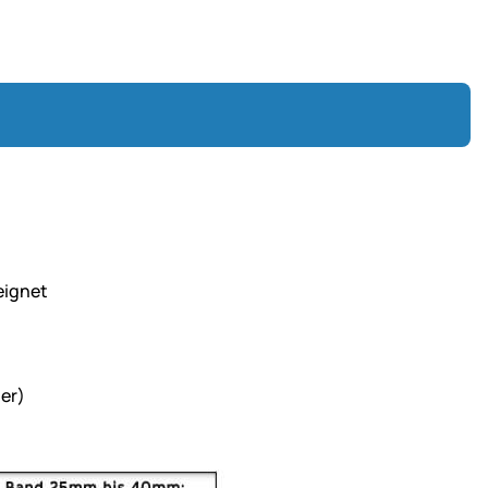
eignet
mer)