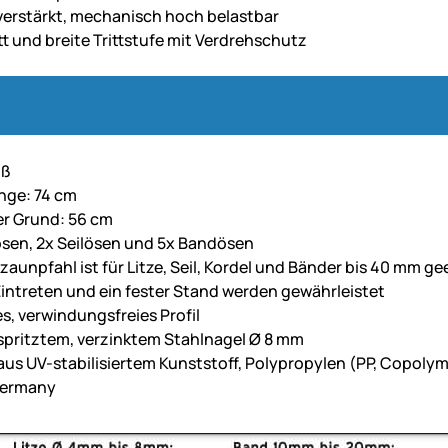
verstärkt, mechanisch hoch belastbar
tt und breite Trittstufe mit Verdrehschutz
iß
nge: 74 cm
r Grund: 56 cm
ösen, 2x Seilösen und 5x Bandösen
zaunpfahl ist für Litze, Seil, Kordel und Bänder bis 40 mm ge
Eintreten und ein fester Stand werden gewährleistet
es, verwindungsfreies Profil
spritztem, verzinktem Stahlnagel Ø 8 mm
 aus UV-stabilisiertem Kunststoff, Polypropylen (PP, Copoly
Germany