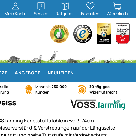
öffnen
öffnen
Mein
Konto
Service
Ratgeber
Favoriten
Warenkorb
TZE
ANGEBOTE
NEUHEITEN
elle
Mehr als
750.000
30-tägiges
erung
Kunden
Widerrufsrecht
weiss
S.farming Kunststoffpfähle in weiß, 74cm
sfaserverstärkt & Verstrebungen auf der Längsseite
peltritt und breite Trittstufe mit Verdrehschutz