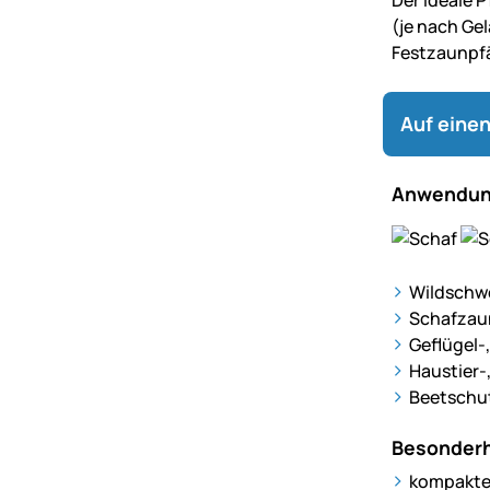
Der ideale P
(je nach Ge
Festzaunpfä
Auf einen
Anwendun
Wildschw
Schafzau
Geflügel-
Haustier-
Beetschu
Besonderh
kompakter