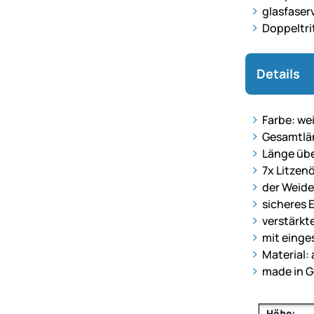
glasfaser
Doppeltri
Details
Farbe: we
Gesamtlä
Länge übe
7x Litzen
der Weide
sicheres 
verstärkt
mit einge
Material:
made in 