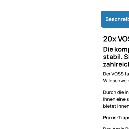
Beschrei
20x VO
Die kom
stabil. 
zahlreic
Der VOSS.fa
Wildschwein
Durch die i
Ihnen eine 
bietet Ihne
Praxis-Tipp