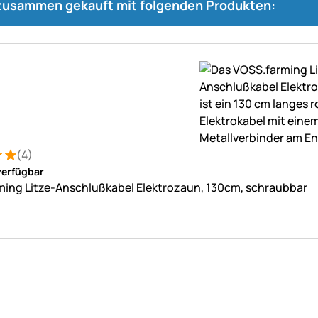
 zusammen gekauft mit folgenden Produkten:
(4)
: 5 von 5 (4 Bewertungen)
ungen
verfügbar
ing Litze-Anschlußkabel Elektrozaun, 130cm, schraubbar