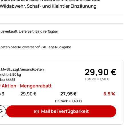
 Wildabwehr, Schaf- und Kleintier Einzäunung
ausverkauft
, Lieferzeit:
Bald verfügbar
4
Kostenloser Rückversand
-
30 Tage Rückgabe
29
,
90
€
uerhinweis:
l. MwSt.,
zzgl. Versandkosten
icht: 5,50 kg
1 Stück =
1
,
50
€
.Nr.: 44451
Aktion - Mengenrabatt
statt:
Rabat
 3
29,
90
€
27,
95
€
6,5
%
(1 Stück =
1,
40
€
)
Mail bei Verfügbarkeit