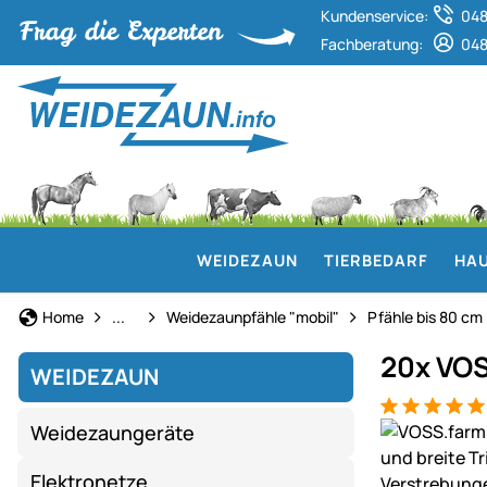
Kundenservice:
048
Fachberatung:
048
WEIDEZAUN
TIERBEDARF
HAU
Weidezaun
Home
...
Weidezaunpfähle "mobil"
Pfähle bis 80 cm
20x VOS
WEIDEZAUN
Bewertung: 5
10 Bewertun
Produktgaler
Weidezaungeräte
Elektronetze