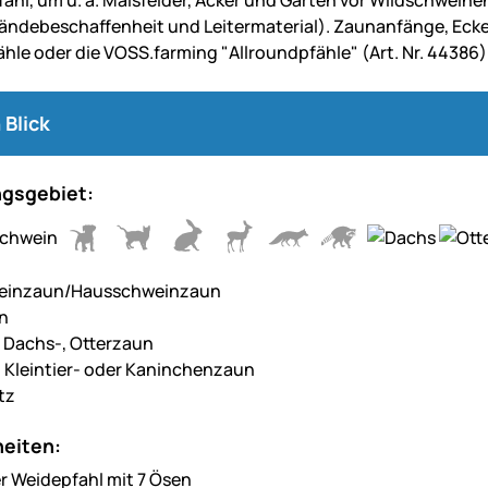
fahl, um u. a. Maisfelder, Äcker und Gärten vor Wildschwein
ländebeschaffenheit und Leitermaterial). Zaunanfänge, Ecke
hle oder die VOSS.farming "Allroundpfähle" (Art. Nr. 44386) 
 Blick
gsgebiet:
einzaun/Hausschweinzaun
n
, Dachs-, Otterzaun
, Kleintier- oder Kaninchenzaun
tz
eiten:
 Weidepfahl mit 7 Ösen