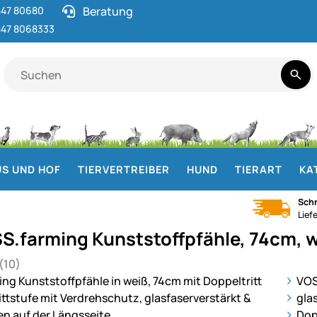
47 80680
Beratung
47 8068333
S UND HOF
TIERVERTREIBER
HUND
TIERART
KA
Schn
Lief
S.farming Kunststoffpfähle, 74cm, 
(10)
 von 5 (10 Bewertungen)
gen
ie
VOS
gla
Dop