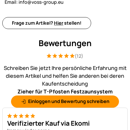
Email:
info@voss-group.eu
Frage zum Artikel?
Hier
stellen!
Bewertungen
(12)
Bewertung: 5 von 5 (12 Bewertungen)
12 Bewertungen
Schreiben Sie jetzt Ihre persönliche Erfahrung mit
diesem Artikel und helfen Sie anderen bei deren
Kaufentscheidung
Zieher für T-Pfosten Festzaunsystem
Einloggen und Bewertung schreiben
5 von 5
Verifizierter Kauf via Ekomi