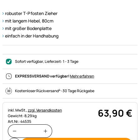
robuster T-Pfosten Zieher
mit langem Hebel, 80cm
mit großer Bodenplatte
einfach in der Handhabung
Sofort verfügbar
, Lieferzeit:
1 - 3 Tage
EXPRESSVERSAND verfügbar!
Mehr erfahren
4
Kostenloser Rückversand
-
30 Tage Rückgabe
63
,
90
€
Steuerhinweis:
inkl. MwSt.,
zzgl. Versandkosten
Gewicht: 8,29 kg
Art.Nr.: 44535