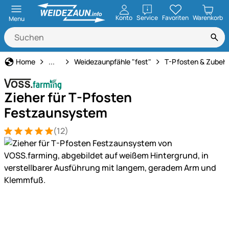
öffnen
Konto
Service
Favoriten
Warenkorb
Menu
Weidezaun
Home
...
Weidezaunpfähle "fest"
T-Pfosten & Zubeh
Zieher für T-Pfosten
Festzaunsystem
(12)
Bewertung: 5 von 5 (12 Bewertungen)
12 Bewertungen
Produktgalerie