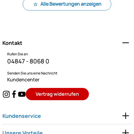
Alle Bewertungen anzeigen
Fußzeile
Kontakt
Rufen Sie an
04847 - 8068 0
Senden Sie uns eine Nachricht
Kundencenter
Vertrag widerrufen
Kundenservice
Unsere Vorteile