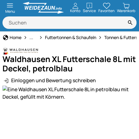
öffnen
Konto
Service
Favoriten
Warenkorb
Menu
Fütterung
Home
...
Futtertonnen & Schaufeln
Tonnen & Futters
Waldhausen XL Futterschale 8L mit
Deckel, petrolblau
Einloggen und Bewertung schreiben
Produktgalerie