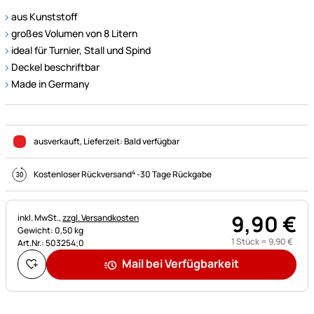
aus Kunststoff
großes Volumen von 8 Litern
ideal für Turnier, Stall und Spind
Deckel beschriftbar
Made in Germany
ausverkauft
, Lieferzeit:
Bald verfügbar
4
Kostenloser Rückversand
-
30 Tage Rückgabe
9
,
90
€
Steuerhinweis:
inkl. MwSt.,
zzgl. Versandkosten
Gewicht: 0,50 kg
1 Stück =
9
,
90
€
Art.Nr.: 503254;0
Mail bei Verfügbarkeit