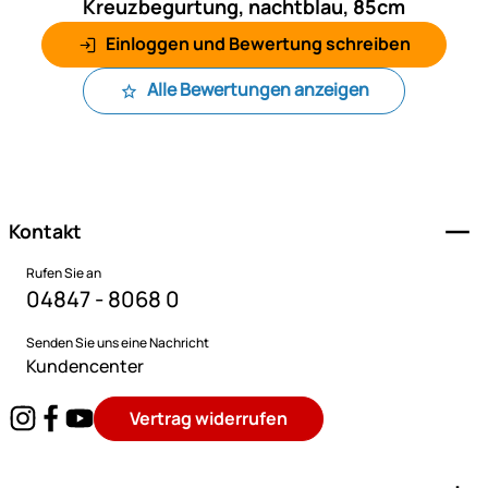
Kreuzbegurtung, nachtblau, 85cm
Einloggen und Bewertung schreiben
Alle Bewertungen anzeigen
Fußzeile
Kontakt
Rufen Sie an
04847 - 8068 0
Senden Sie uns eine Nachricht
Kundencenter
Vertrag widerrufen