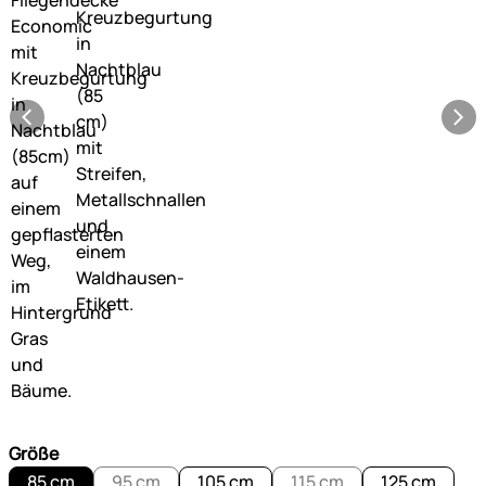
Größe
85 cm
95 cm
105 cm
115 cm
125 cm