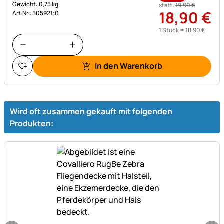
Gewicht: 0,75 kg
statt:
19
,
90
€
18
,
90
€
Art.Nr.: 505921;0
1 Stück =
18
,
90
€
In den Warenkorb
Wird oft zusammen gekauft mit folgenden
Produkten: