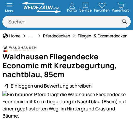
öffnen
Konto
Service
Favoriten
Warenkorb
Menu
Pferdehaltung
Home
...
Pferdedecken
Fliegen- & Ekzemerdecken
Waldhausen Fliegendecke
Economic mit Kreuzbegurtung,
nachtblau, 85cm
Einloggen und Bewertung schreiben
Produktgalerie