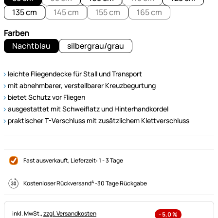
135 cm
145 cm
155 cm
165 cm
Farben
Nachtblau
silbergrau/grau
leichte Fliegendecke für Stall und Transport
mit abnehmbarer, verstellbarer Kreuzbegurtung
bietet Schutz vor Fliegen
ausgestattet mit Schweiflatz und Hinterhandkordel
praktischer T-Verschluss mit zusätzlichem Klettverschluss
Fast ausverkauft
, Lieferzeit:
1 - 3 Tage
4
Kostenloser Rückversand
-
30 Tage Rückgabe
Steuerhinweis:
inkl. MwSt.,
zzgl. Versandkosten
-
5,0
%