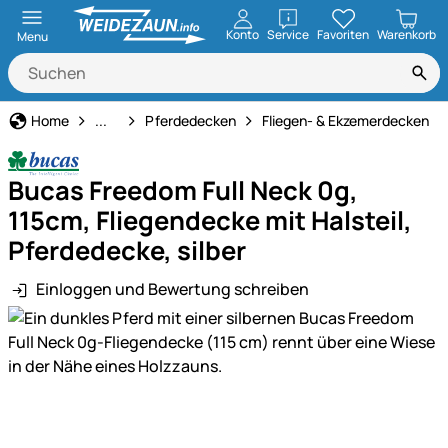
öffnen
Konto
Service
Favoriten
Warenkorb
Menu
Pferdehaltung
Home
...
Pferdedecken
Fliegen- & Ekzemerdecken
Bucas Freedom Full Neck 0g,
115cm, Fliegendecke mit Halsteil,
Pferdedecke, silber
Einloggen und Bewertung schreiben
Produktgalerie