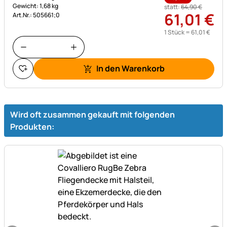
Gewicht: 1,68 kg
statt:
64
,
90
€
61
,
01
€
Art.Nr.: 505661;0
1 Stück =
61
,
01
€
In den Warenkorb
Wird oft zusammen gekauft mit folgenden
Produkten: