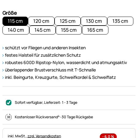
Größe
115 cm
120 cm
125 cm
130 cm
135 cm
140 cm
145 cm
155 cm
165 cm
schützt vor Fliegen und anderen Insekten
festes Halsteil für zusätzlichen Schutz
robustes 600D Ripstop-Nylon, wasserdicht und atmungsaktiv
überlappender Brustverschluss mit T-Schnalle
inkl. Beingurte, Kreuzgurte, Schweifkordel & Schweiflatz
Sofort verfügbar
, Lieferzeit:
1 - 3 Tage
4
Kostenloser Rückversand
-
30 Tage Rückgabe
Steuerhinweis:
inkl. MwSt.,
zzgl. Versandkosten
-
6,0
%