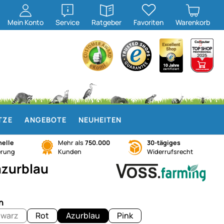
öffnen
öffnen
Mein
Konto
Service
Ratgeber
Favoriten
Warenkorb
TZE
ANGEBOTE
NEUHEITEN
elle
Mehr als
750.000
30-tägiges
erung
Kunden
Widerrufsrecht
azurblau
n
warz
Rot
Azurblau
Pink