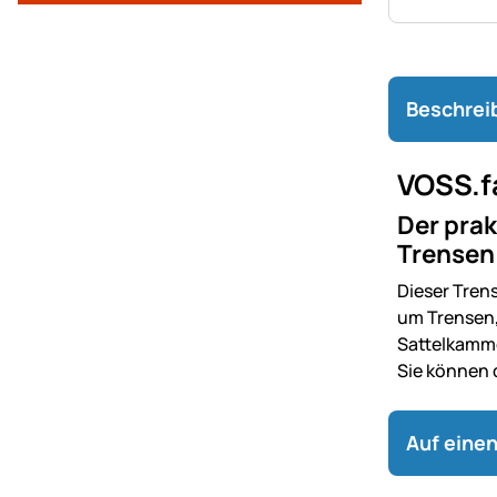
Beschrei
VOSS.f
Der prak
Trensen 
Dieser Tre
um Trensen, 
Sattelkammer
Sie können 
Auf einen