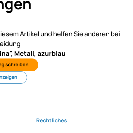
ngen
eine Bewertungen abgegeben
diesem Artikel und helfen Sie anderen bei
heidung
na", Metall, azurblau
ng schreiben
anzeigen
Rechtliches