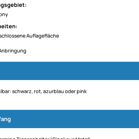
gsgebiet:
eiten:
eschlossene Auflagefläche
 Anbringung
lbar: schwarz, rot, azurblau oder pink
fang