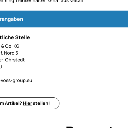
arming Trensenhalter "Gina" aus Metall
erangaben
liche Stelle
& Co. KG
f. Nord 5
er-Ohrstedt
d
voss-group.eu
m Artikel?
Hier
stellen!