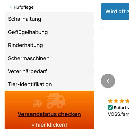
Hufpflege
Wird oft
Schafhaltung
Geflügelhaltung
Rinderhaltung
Schermaschinen
Veterinärbedarf
Tier-Identifikation
Bewertung
1 Bewert
Sofort 
Versandstatus checken
VOSS.farm
»
hier klicken
!