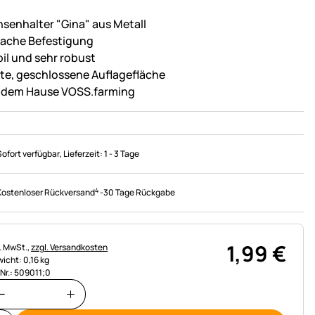
nsenhalter "Gina" aus Metall
fache Befestigung
bil und sehr robust
ite, geschlossene Auflagefläche
 dem Hause VOSS.farming
Sofort verfügbar
, Lieferzeit:
1 - 3 Tage
4
Kostenloser Rückversand
-
30 Tage Rückgabe
1
,
99
€
uerhinweis:
l. MwSt.,
zzgl. Versandkosten
icht: 0,16 kg
.Nr.: 509011;0