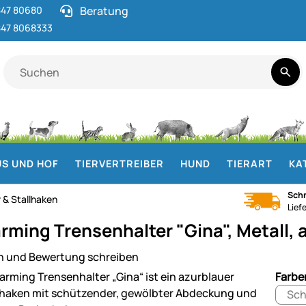
47 80680
Beratung
47 8068333
S UND HOF
TIERVERTREIBER
HUND
TIERART
KA
Schn
 & Stallhaken
Lief
rming Trensenhalter "Gina", Metall, 
n und Bewertung schreiben
ie
Farbe
Sch