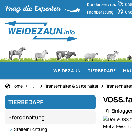
Kundenservice:
048
Fachberatung:
048
WEIDEZAUN
TIERBEDARF
HAU
Stalleinrichtung
Home
...
Trensenhalter & Sattelhalter
Trensenhalter
VOSS.fa
TIERBEDARF
Einlogge
Pferdehaltung
Produktgaler
Stalleinrichtung