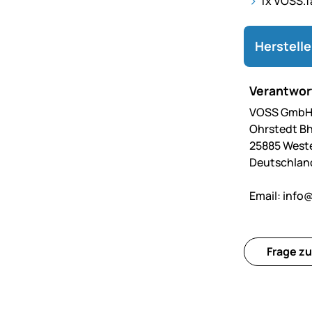
1x VOSS.f
Herstell
Verantwort
VOSS GmbH 
Ohrstedt Bh
25885 West
Deutschlan
Email:
info@
Frage zu