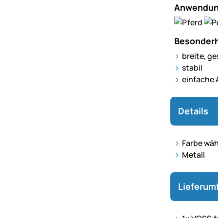
Anwendun
Besonderh
breite, g
stabil
einfache
Details
Farbe wäh
Metall
Lieferum