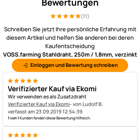
Bewertungen
(11)
Bewertung: 5 von 5 (11 Bewertungen)
11 Bewertungen
Schreiben Sie jetzt Ihre persönliche Erfahrung mit
diesem Artikel und helfen Sie anderen bei deren
Kaufentscheidung
VOSS.farming Stahldraht, 250m / 1,8mm, verzinkt
Einloggen und Bewertung schreiben
5 von 5
Verifizierter Kauf via Ekomi
Wir verwenden es als Zusatzdraht
Verifizierter Kauf via Ekomi
- von Ludolf B.
verfasst am 23.09.2019 12:54:39
1 von 1
Kunden fanden diese Bewertung hilfreich.
5 von 5