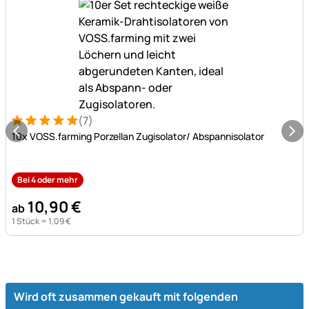
(7)
Bewertung: 5 von 5 (7 Bewertungen)
7 Bewertungen
10x VOSS.farming Porzellan Zugisolator/ Abspannisolator
Bei 4 oder mehr
10
,
90
€
ab
1 Stück =
1
,
09
€
Wird oft zusammen gekauft mit folgenden