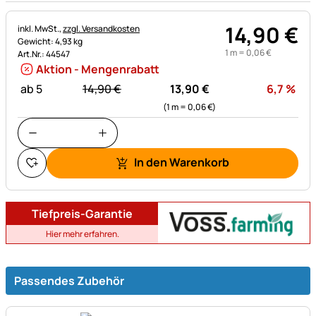
14
,
90
€
Steuerhinweis:
inkl. MwSt.,
zzgl. Versandkosten
Gewicht: 4,93 kg
1 m =
0
,
06
€
Art.Nr.: 44547
Aktion - Mengenrabatt
statt:
Rab
ab 5
14,
90
€
13,
90
€
6,7
%
(1 m =
0,
06
€
)
In den Warenkorb
Tiefpreis-Garantie
Hier mehr erfahren.
Passendes Zubehör