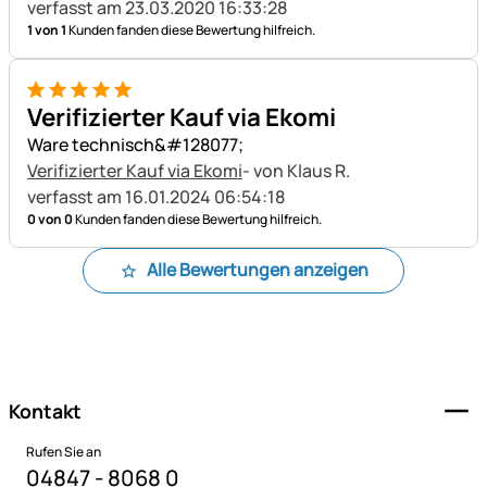
verfasst am 23.03.2020 16:33:28
1 von 1
Kunden fanden diese Bewertung hilfreich.
5 von 5
Verifizierter Kauf via Ekomi
Ware technisch&#128077;
Verifizierter Kauf via Ekomi
- von Klaus R.
verfasst am 16.01.2024 06:54:18
0 von 0
Kunden fanden diese Bewertung hilfreich.
Alle Bewertungen anzeigen
Fußzeile
Kontakt
Rufen Sie an
04847 - 8068 0