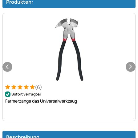
Produkten:
(6)
Bewertung: 5 von 5 (6 Bewertungen)
6 Bewertungen
Sofort verfügbar
Farmerzange das Universalwerkzeug
Beschreibung