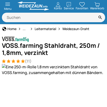
öffnen
Konto
Service
Favoriten
Warenkorb
Menu
Weidezaun
Home
...
Leitermaterial
Weidezaun-Draht
VOSS.farming Stahldraht, 250m /
1,8mm, verzinkt
(11)
Bewertung: 5 von 5 (11 Bewertungen)
11 Bewertungen
Produktgalerie