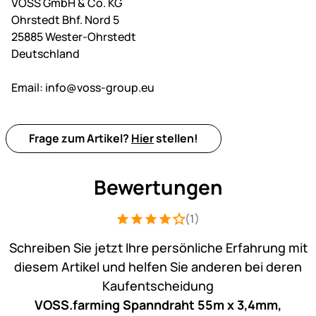
VOSS GmbH & Co. KG
Ohrstedt Bhf. Nord 5
25885 Wester-Ohrstedt
Deutschland
Email:
info@voss-group.eu
Frage zum Artikel?
Hier
stellen!
Bewertungen
(1)
Bewertung: 4 von 5 (1 Bewertungen)
1 Bewertung
Schreiben Sie jetzt Ihre persönliche Erfahrung mit
diesem Artikel und helfen Sie anderen bei deren
Kaufentscheidung
VOSS.farming Spanndraht 55m x 3,4mm,