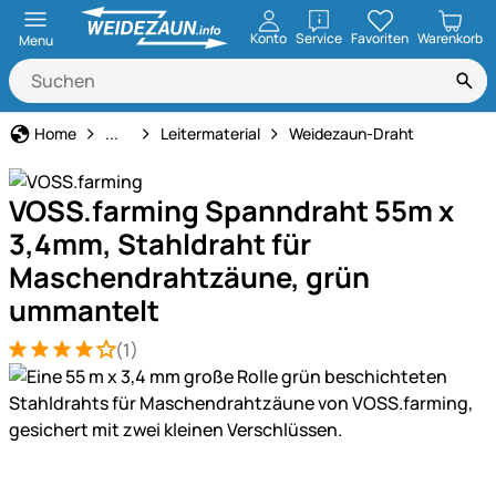
öffnen
Konto
Service
Favoriten
Warenkorb
Menu
Weidezaun
Home
...
Leitermaterial
Weidezaun-Draht
VOSS.farming Spanndraht 55m x
3,4mm, Stahldraht für
Maschendrahtzäune, grün
ummantelt
(1)
Bewertung: 4 von 5 (1 Bewertungen)
1 Bewertung
Produktgalerie