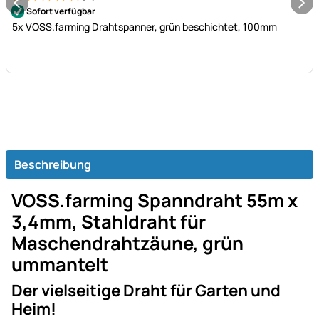
Bewertung: 5 von 5 (3 Bewertungen)
3 Bewertungen
Sofort verfügbar
5x VOSS.farming Drahtspanner, grün beschichtet, 100mm
Beschreibung
VOSS.farming Spanndraht 55m x
3,4mm, Stahldraht für
Maschendrahtzäune, grün
ummantelt
Der vielseitige Draht für Garten und
Heim!