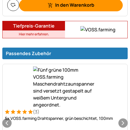
In den Warenkorb
Tiefpreis-Garantie
Hier mehr erfahren.
Passendes Zubehör
(3)
Bewertung: 5 von 5 (3 Bewertungen)
3 Bewertungen
5x VOSS.farming Drahtspanner, grün beschichtet, 100mm