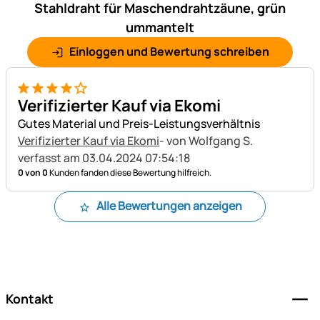
Stahldraht für Maschendrahtzäune, grün
ummantelt
Einloggen und Bewertung schreiben
4 von 5
Verifizierter Kauf via Ekomi
Gutes Material und Preis-Leistungsverhältnis
Verifizierter Kauf via Ekomi
- von Wolfgang S.
verfasst am 03.04.2024 07:54:18
0 von 0
Kunden fanden diese Bewertung hilfreich.
Alle Bewertungen anzeigen
Fußzeile
Kontakt