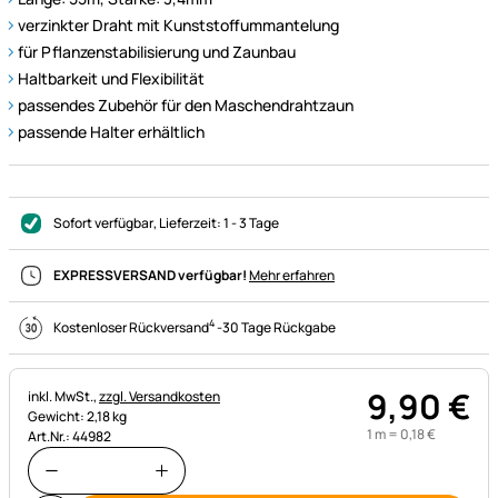
verzinkter Draht mit Kunststoffummantelung
für Pflanzenstabilisierung und Zaunbau
Haltbarkeit und Flexibilität
passendes Zubehör für den Maschendrahtzaun
passende Halter erhältlich
Sofort verfügbar
, Lieferzeit:
1 - 3 Tage
EXPRESSVERSAND verfügbar!
Mehr erfahren
4
Kostenloser Rückversand
-
30 Tage Rückgabe
9
,
90
€
Steuerhinweis:
inkl. MwSt.,
zzgl. Versandkosten
Gewicht: 2,18 kg
1 m =
0
,
18
€
Art.Nr.: 44982