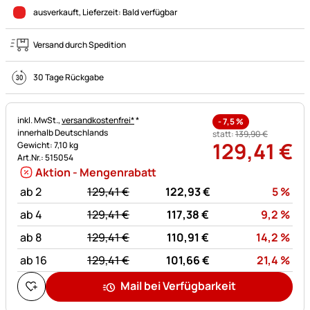
ausverkauft
, Lieferzeit:
Bald verfügbar
Versand durch Spedition
30 Tage Rückgabe
Steuerhinweis:
inkl. MwSt.,
versandkostenfrei*
*
-
7,5
%
innerhalb Deutschlands
statt:
139
,
90
€
129
,
41
€
Gewicht: 7,10 kg
Art.Nr.: 515054
Aktion - Mengenrabatt
statt:
Rab
ab 2
129,
41
€
122,
93
€
5
%
statt:
Rab
ab 4
129,
41
€
117,
38
€
9,2
%
statt:
Rab
ab 8
129,
41
€
110,
91
€
14,2
%
statt:
Rab
ab 16
129,
41
€
101,
66
€
21,4
%
Mail bei Verfügbarkeit