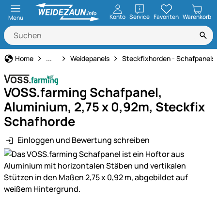
öffnen
Konto
Service
Favoriten
Warenkorb
Menu
Weidezaun
Home
...
Weidepanels
Steckfixhorden - Schafpanels
VOSS.farming Schafpanel,
Aluminium, 2,75 x 0,92m, Steckfix
Schafhorde
Einloggen und Bewertung schreiben
Produktgalerie