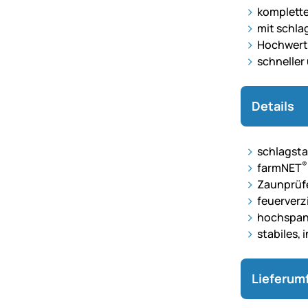
komplettes
mit schl
Hochwerti
schneller
Details
schlagsta
®
farmNET
Zaunprüfe
feuerverz
hochspann
stabiles,
Lieferum