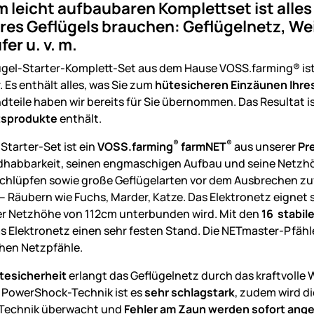
m leicht aufbaubaren Komplettset ist alles
res Geflügels brauchen: Geflügelnetz, We
er u. v. m.
ügel-Starter-Komplett-Set aus dem Hause VOSS.farming® ist
 Es enthält alles, was Sie zum
hütesicheren Einzäunen Ihre
teile haben wir bereits für Sie übernommen. Das Resultat i
tsprodukte
enthält.
®
®
Starter-Set ist ein
VOSS.farming
farmNET
aus unserer
Pr
dhabbarkeit, seinen engmaschigen Aufbau und seine Netzhöh
hlüpfen sowie große Geflügelarten vor dem Ausbrechen zuve
– Räubern wie Fuchs, Marder, Katze. Das Elektronetz eignet 
r Netzhöhe von 112cm unterbunden wird. Mit den
16 stabil
s Elektronetz einen sehr festen Stand. Die NETmaster-Pfähle
hen Netzpfähle.
tesicherheit
erlangt das Geflügelnetz durch das kraftvoll
 PowerShock-Technik ist es
sehr schlagstark
, zudem wird d
 Technik überwacht und
Fehler am Zaun werden sofort ange