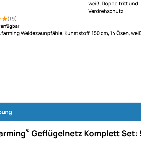
(19)
: 5 von 5 (19 Bewertungen)
tungen
verfügbar
farming Weidezaunpfähle, Kunststoff, 150 cm, 14 Ösen, wei
bung
®
arming
Geflügelnetz Komplett Set: