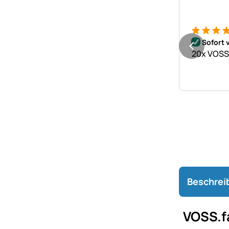
Bewertung
19 Bewer
Sofort 
20x VOSS.
Beschrei
VOSS.f