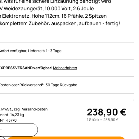
es, was für eine sichere Einzäunung benötigt wird
V Weidezaungerät, 10.000 Volt, 2.6 Joule
 Elektronetz, Höhe 112cm, 16 Pfähle, 2 Spitzen
 komplettem Zubehör: auspacken, aufbauen - fertig!
Sofort verfügbar
, Lieferzeit:
1 - 3 Tage
EXPRESSVERSAND verfügbar!
Mehr erfahren
4
Kostenloser Rückversand
-
30 Tage Rückgabe
238
,
90
€
uerhinweis:
l. MwSt.,
zzgl. Versandkosten
icht: 14,23 kg
1 Stück =
238
,
90
€
.Nr.: 45770