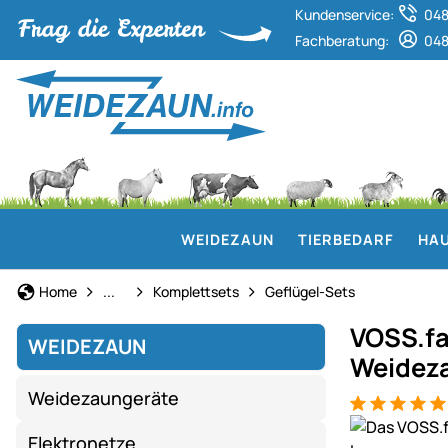
Kundenservice:
048
Fachberatung:
048
WEIDEZAUN
TIERBEDARF
HAU
Weidezaun
Home
...
Komplettsets
Geflügel-Sets
VOSS.fa
WEIDEZAUN
Weidez
Weidezaungeräte
Bewertung: 5
2 Bewertung
Produktgaler
Elektronetze