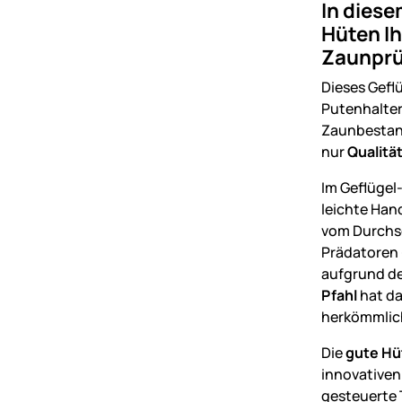
In diese
Hüten Ih
Zaunprüf
Dieses Gefl
Putenhalter.
Zaunbestand
nur
Qualitä
Im Geflügel-
leichte Han
vom Durchsc
Prädatoren 
aufgrund de
Pfahl
hat da
herkömmlic
Die
gute Hü
innovativen
gesteuerte