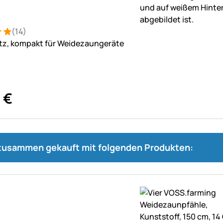
(14)
: 5 von 5 (14 Bewertungen)
tungen
tz, kompakt für Weidezaungeräte
€
 zusammen gekauft mit folgenden Produkten: