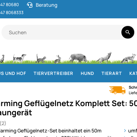
47 80680
Beratung
47 8068333
S UND HOF
TIERVERTREIBER
HUND
TIERART
KA
Schn
Lief
rming Geflügelnetz Komplett Set: 5
aungerät
(2)
 von 5 (2 Bewertungen)
en
ie
umf