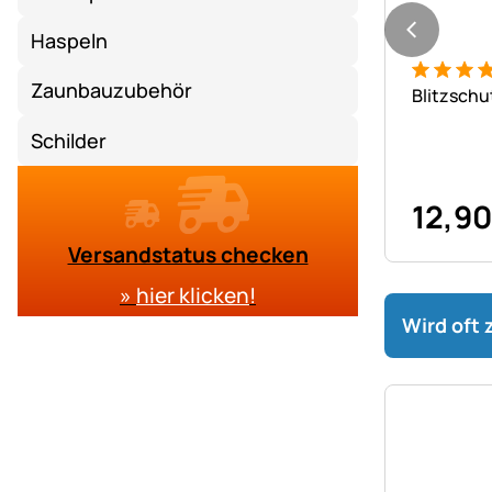
Haspeln
Bewertung
14 Bewer
Zaunbauzubehör
Blitzschu
Schilder
12
,
90
Versandstatus checken
»
hier klicken
!
Wird oft