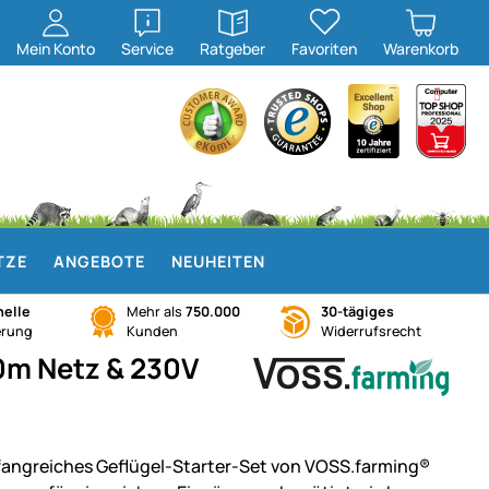
öffnen
öffnen
Mein
Konto
Service
Ratgeber
Favoriten
Warenkorb
TZE
ANGEBOTE
NEUHEITEN
elle
Mehr als
750.000
30-tägiges
erung
Kunden
Widerrufsrecht
0m Netz & 230V
angreiches Geflügel-Starter-Set von VOSS.farming®