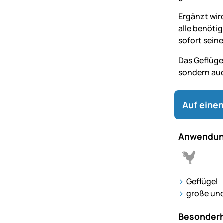
Ergänzt wir
alle benötig
sofort seine
Das Geflüge
sondern auch
Auf einen
Anwendun
Geflügel
große und
Besonderh