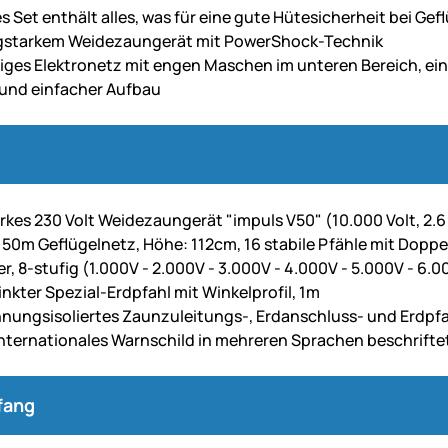
 Set enthält alles, was für eine gute Hütesicherheit bei Gef
agstarkem Weidezaungerät mit PowerShock-Technik
ges Elektronetz mit engen Maschen im unteren Bereich, ei
 und einfacher Aufbau
rkes 230 Volt Weidezaungerät "impuls V50" (10.000 Volt, 2.6
50m Geflügelnetz, Höhe: 112cm, 16 stabile Pfähle mit Doppe
r, 8-stufig (1.000V - 2.000V - 3.000V - 4.000V - 5.000V - 6.0
inkter Spezial-Erdpfahl mit Winkelprofil, 1m
ungsisoliertes Zaunzuleitungs-, Erdanschluss- und Erdpfa
 internationales Warnschild in mehreren Sprachen beschrifte
fang