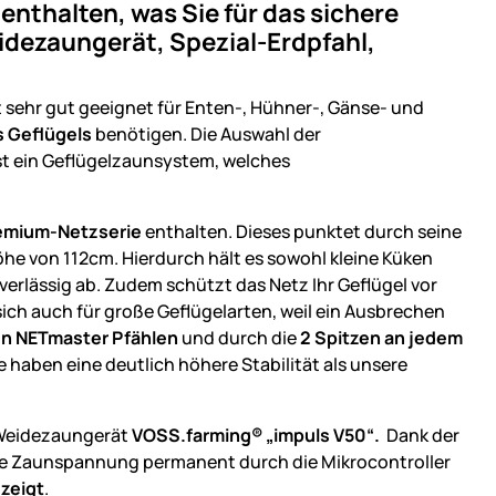
 enthalten, was Sie für das sichere
idezaungerät, Spezial-Erdpfahl,
 sehr gut geeignet für Enten-, Hühner-, Gänse- und
s Geflügels
benötigen. Die Auswahl der
st ein Geflügelzaunsystem, welches
emium-Netzserie
enthalten. Dieses punktet durch seine
e von 112cm. Hierdurch hält es sowohl kleine Küken
rlässig ab. Zudem schützt das Netz Ihr Geflügel vor
sich auch für große Geflügelarten, weil ein Ausbrechen
en NETmaster Pfählen
und durch die
2 Spitzen an jedem
 haben eine deutlich höhere Stabilität als unsere
e Weidezaungerät
VOSS.farming® „impuls V50“.
Dank der
ie Zaunspannung permanent durch die Mikrocontroller
zeigt
.