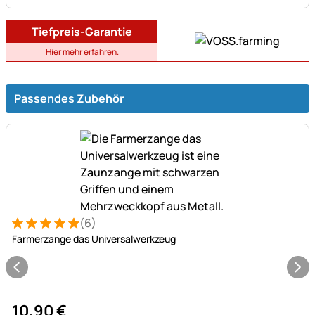
Tiefpreis-Garantie
Hier mehr erfahren.
Passendes Zubehör
(6)
Bewertung: 5 von 5 (6 Bewertungen)
6 Bewertungen
Farmerzange das Universalwerkzeug
10
,
90
€