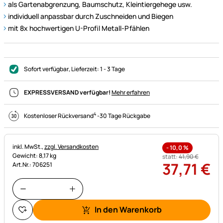
als Gartenabgrenzung, Baumschutz, Kleintiergehege usw.
individuell anpassbar durch Zuschneiden und Biegen
mit 8x hochwertigen U-Profil Metall-Pfählen
Sofort verfügbar
, Lieferzeit:
1 - 3 Tage
EXPRESSVERSAND verfügbar!
Mehr erfahren
4
Kostenloser Rückversand
-
30 Tage Rückgabe
Steuerhinweis:
inkl. MwSt.,
zzgl. Versandkosten
-
10,0
%
Gewicht: 8,17 kg
statt:
41
,
90
€
37
,
71
€
Art.Nr.: 706251
In den Warenkorb