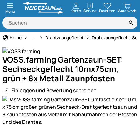
öffnen
Konto
Service
Favoriten
Warenkorb
Menu
Weidezaun
Home
...
Drahtzaungeflecht
Drahtzaungeflecht-Set
VOSS.farming Gartenzaun-SET:
Sechseckgeflecht 10mx75cm,
grün + 8x Metall Zaunpfosten
Einloggen und Bewertung schreiben
Produktgalerie