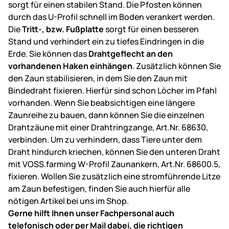
sorgt für einen stabilen Stand. Die Pfosten können
durch das U-Profil schnell im Boden verankert werden.
Die
Tritt-, bzw. Fußplatte
sorgt für einen besseren
Stand und verhindert ein zu tiefes Eindringen in die
Erde. Sie können das
Drahtgeflecht an den
vorhandenen Haken einhängen
. Zusätzlich können Sie
den Zaun stabilisieren, in dem Sie den Zaun mit
Bindedraht fixieren. Hierfür sind schon Löcher im Pfahl
vorhanden. Wenn Sie beabsichtigen eine längere
Zaunreihe zu bauen, dann können Sie die einzelnen
Drahtzäune mit einer Drahtringzange, Art.Nr. 68630,
verbinden. Um zu verhindern, dass Tiere unter dem
Draht hindurch kriechen, können Sie den unteren Draht
mit VOSS.farming W-Profil Zaunankern, Art.Nr. 68600.5,
fixieren. Wollen Sie zusätzlich eine stromführende Litze
am Zaun befestigen, finden Sie auch hierfür alle
nötigen Artikel bei uns im Shop.
Gerne hilft Ihnen unser Fachpersonal auch
telefonisch oder per Mail dabei, die richtigen