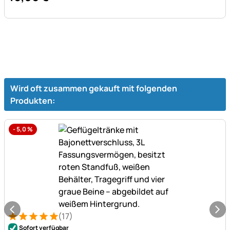
Wird oft zusammen gekauft mit folgenden
Produkten:
-
5,0
%
(17)
Bewertung: 5 von 5 (17 Bewertungen)
17 Bewertungen
Sofort verfügbar