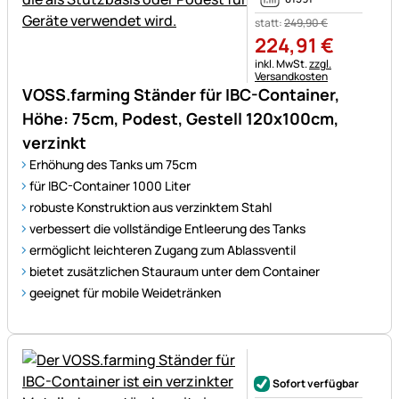
statt:
249
,
90
€
224
,
91
€
Steuerhinweis:
inkl. MwSt.
zzgl.
Versandkosten
VOSS.farming Ständer für IBC-Container,
Höhe: 75cm, Podest, Gestell 120x100cm,
verzinkt
Erhöhung des Tanks um 75cm
für IBC-Container 1000 Liter
robuste Konstruktion aus verzinktem Stahl
verbessert die vollständige Entleerung des Tanks
ermöglicht leichteren Zugang zum Ablassventil
bietet zusätzlichen Stauraum unter dem Container
geeignet für mobile Weidetränken
Noch keine Bewertungen ab
Sofort verfügbar