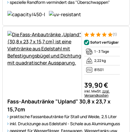
spezielle Randform vermindert das "Überschwappen"
(1)
Bewertung: 5 von 5 (1 Bewert
1 Bewertung
Sofort verfügbar
1 - 3 Tage
2,22 kg
81501
39
,
90
€
Steuerhinweis:
inkl. MwSt.
zzgl.
Versandkosten
Fass-Anbautränke "Upland" 30,8 x 23,7 x
15,7cm
praktische Fassanbautränke für Stall und Weide, 2,5 Liter
inkl. Druckzunge aus Edelstahl - Schale aus Aluminiumguss
geeignet für Wasserfässer, Fasswagen, Wassertanks usw.