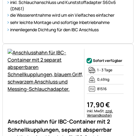
inkl. Schlauchanschluss und Kunststoffadapter S60x6
(DN61)
die Wasserentnahme wird um ein Vielfaches einfacher
sehr leichte Montage und sofortige Inbetriebnahme
innenliegende Dichtung für den IBC Anschluss
Noch keine Bewertungen ab
Sofort verfügbar
1 - 3 Tage
0,49 kg
81516
17
,
90
€
Steuerhinweis:
inkl. MwSt.
zzgl.
Versandkosten
Anschlusshahn für IBC-Container mit 2
Schnellkupplungen, separat absperrbar