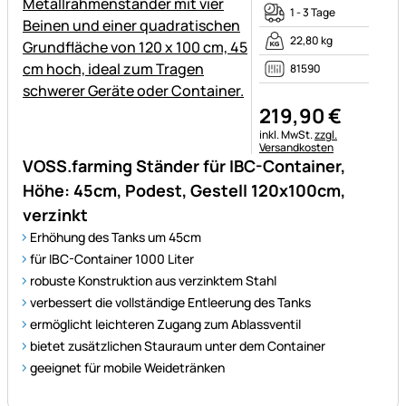
1 - 3 Tage
22,80 kg
81590
219
,
90
€
Steuerhinweis:
inkl. MwSt.
zzgl.
Versandkosten
VOSS.farming Ständer für IBC-Container,
Höhe: 45cm, Podest, Gestell 120x100cm,
verzinkt
Erhöhung des Tanks um 45cm
für IBC-Container 1000 Liter
robuste Konstruktion aus verzinktem Stahl
verbessert die vollständige Entleerung des Tanks
ermöglicht leichteren Zugang zum Ablassventil
bietet zusätzlichen Stauraum unter dem Container
geeignet für mobile Weidetränken