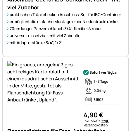
viel Zubehör
praktisches Tränkebecken Anschluss-Set für IBC-Container
ermöglicht die einfache Montage einer Niederdrucktränke
70cm langer Panzerschlauch 3/4", flexibel & robust
universell einsetzbar, mit viel Zubehör
mit Adapterstücke 3/4", 1/2"
Noch keine Bewertungen ab
Sofort verfügbar
1 - 3 Tage
0,04 kg
81503
4
,
90
€
Steuerhinweis:
inkl. MwSt.
zzgl.
Versandkosten