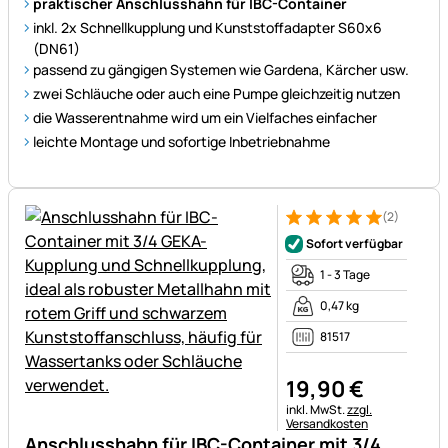
praktischer Anschlusshahn für IBC-Container
inkl. 2x Schnellkupplung und Kunststoffadapter S60x6
(DN61)
passend zu gängigen Systemen wie Gardena, Kärcher usw.
zwei Schläuche oder auch eine Pumpe gleichzeitig nutzen
die Wasserentnahme wird um ein Vielfaches einfacher
leichte Montage und sofortige Inbetriebnahme
(2)
Bewertung: 5 von 5 (2 Bewer
2 Bewertungen
Sofort verfügbar
1 - 3 Tage
0,47 kg
81517
19
,
90
€
Steuerhinweis:
inkl. MwSt.
zzgl.
Versandkosten
Anschlusshahn für IBC-Container mit 3/4