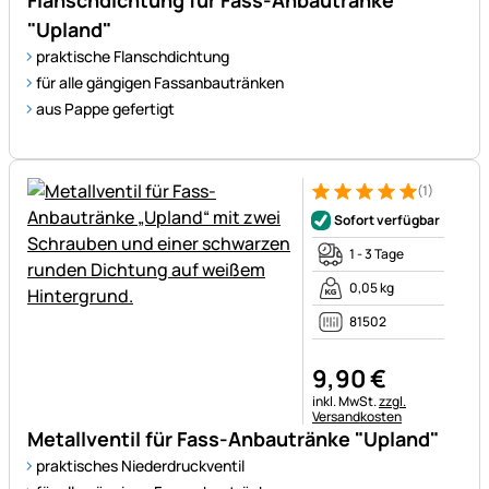
Flanschdichtung für Fass-Anbautränke
"Upland"
praktische Flanschdichtung
für alle gängigen Fassanbautränken
aus Pappe gefertigt
(1)
Bewertung: 5 von 5 (1 Bewert
1 Bewertung
Sofort verfügbar
1 - 3 Tage
0,05 kg
81502
9
,
90
€
Steuerhinweis:
inkl. MwSt.
zzgl.
Versandkosten
Metallventil für Fass-Anbautränke "Upland"
praktisches Niederdruckventil