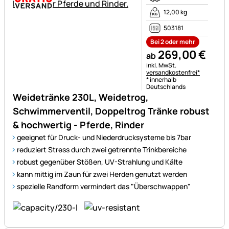
12,00 kg
503181
Bei 2 oder mehr
269
,
00
€
ab
Steuerhinweis:
inkl. MwSt.
versandkostenfrei*
* innerhalb
Deutschlands
Weidetränke 230L, Weidetrog,
Schwimmerventil, Doppeltrog Tränke robust
& hochwertig - Pferde, Rinder
geeignet für Druck- und Niederdrucksysteme bis 7bar
reduziert Stress durch zwei getrennte Trinkbereiche
robust gegenüber Stößen, UV-Strahlung und Kälte
kann mittig im Zaun für zwei Herden genutzt werden
spezielle Randform vermindert das "Überschwappen"