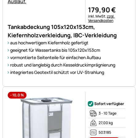
179
,
90
€
Steuerhinweis:
inkl. MwSt.
zzgl.
Versandkosten
Tankabdeckung 105x120x153cm,
Kiefernholzverkleidung, IBC-Verkleidung
aus hochwertigem Kiefernholz gefertigt
geeignet für Wassertanks bis 105x120x153cm
vormontierte Seitenteile für einfachen Aufbau
robust und langlebig durch Kesseldruckimprägnierung
integriertes Geotextil schützt vor UV-Strahlung
-
10,0
%
Noch keine Bewertungen ab
Sofort verfügbar
3 - 10 Tage
27,00 kg
503185