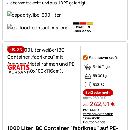
lebensmittelecht und aus HDPE gefertigt
-
10,0
%
Noch keine Bewertungen ab
Fast ausverkauft
3 - 10 Tage
59,00 kg
503187
Bei 2 oder mehr
statt:
269
,
91
€
242
,
91
€
ab
Steuerhinweis:
inkl. MwSt.
versandkostenfrei*
* innerhalb
Deutschlands
1000 Liter IBC Container "fabrikneu" auf PE-