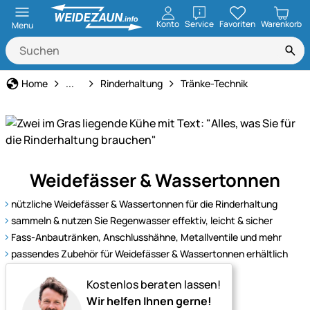
öffnen
Konto
Service
Favoriten
Warenkorb
Menu
Tierbedarf
Home
...
Rinderhaltung
Tränke-Technik
Alles
Weidefässer & Wassertonnen
für
eine
nützliche Weidefässer & Wassertonnen für die Rinderhaltung
gesunde
sammeln & nutzen Sie Regenwasser effektiv, leicht & sicher
und
Fass-Anbautränken, Anschlusshähne, Metallventile und mehr
effiziente
passendes Zubehör für Weidefässer & Wassertonnen erhältlich
Rinderhaltung
–
Kostenlos beraten lassen!
von
Wir helfen Ihnen gerne!