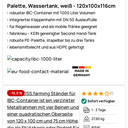
Palette, Wassertank, weiß - 120x100x116cm
robuster IBC-Container mit 1000 Liter Volumen
integrierter Klappenhahn mit DN 50 Auslauftülle
für Regenwasser und als mobile Tränke geeignet
fabrikneu – KEIN gereinigter Second-Hand-Tank
robuste PE-Palette, stapelbar bis zu drei Tanks
lebensmittelecht und aus HDPE gefertigt
-
10,0
%
(1)
Bewertung: 4 von 5 (1 Bewert
1 Bewertung
Sofort verfügbar
1 - 3 Tage
27,60 kg
81591