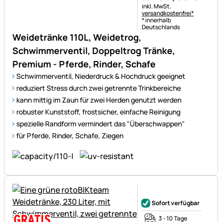
Steuerhinweis:
inkl. MwSt.
versandkostenfrei*
* innerhalb
Deutschlands
Weidetränke 110L, Weidetrog,
Schwimmerventil, Doppeltrog Tränke,
Premium - Pferde, Rinder, Schafe
Schwimmerventil, Niederdruck & Hochdruck geeignet
reduziert Stress durch zwei getrennte Trinkbereiche
kann mittig im Zaun für zwei Herden genutzt werden
robuster Kunststoff, frostsicher, einfache Reinigung
spezielle Randform vermindert das "Überschwappen"
für Pferde, Rinder, Schafe, Ziegen
Noch keine Bewertungen ab
Sofort verfügbar
3 - 10 Tage