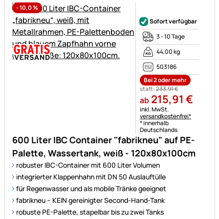
-
10,0
%
Noch keine Bewertungen ab
Sofort verfügbar
3 - 10 Tage
44,00 kg
503186
Bei 2 oder mehr
statt:
233
,
91
€
215
,
91
€
ab
Steuerhinweis:
inkl. MwSt.
versandkostenfrei*
* innerhalb
Deutschlands
600 Liter IBC Container "fabrikneu" auf PE-
Palette, Wassertank, weiß - 120x80x100cm
robuster IBC-Container mit 600 Liter Volumen
integrierter Klappenhahn mit DN 50 Auslauftülle
für Regenwasser und als mobile Tränke geeignet
fabrikneu – KEIN gereinigter Second-Hand-Tank
robuste PE-Palette, stapelbar bis zu zwei Tanks