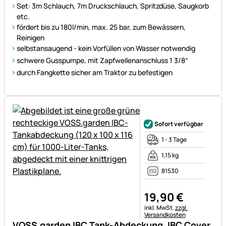
Set: 3m Schlauch, 7m Druckschlauch, Spritzdüse, Saugkorb
etc.
fördert bis zu 180l/min, max. 25 bar, zum Bewässern,
Reinigen
selbstansaugend - kein Vorfüllen von Wasser notwendig
schwere Gusspumpe, mit Zapfwellenanschluss 1 3/8“
durch Fangkette sicher am Traktor zu befestigen
Noch keine Bewertungen ab
Sofort verfügbar
1 - 3 Tage
1,15 kg
81530
19
,
90
€
Steuerhinweis:
inkl. MwSt.
zzgl.
Versandkosten
VOSS.garden IBC Tank-Abdeckung, IBC Cover