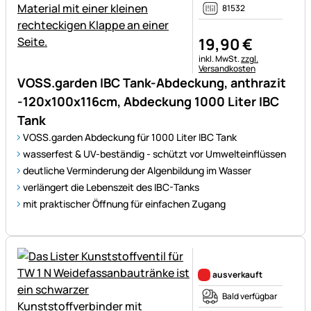
81532
19
,
90
€
Steuerhinweis:
inkl. MwSt.
zzgl.
Versandkosten
VOSS.garden IBC Tank-Abdeckung, anthrazit
-120x100x116cm, Abdeckung 1000 Liter IBC
Tank
VOSS.garden Abdeckung für 1000 Liter IBC Tank
wasserfest & UV-beständig - schützt vor Umwelteinflüssen
deutliche Verminderung der Algenbildung im Wasser
verlängert die Lebenszeit des IBC-Tanks
mit praktischer Öffnung für einfachen Zugang
Noch keine Bewertungen ab
ausverkauft
Bald verfügbar