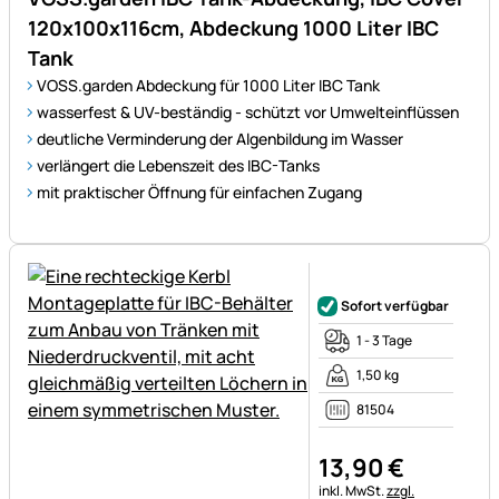
120x100x116cm, Abdeckung 1000 Liter IBC
Tank
VOSS.garden Abdeckung für 1000 Liter IBC Tank
wasserfest & UV-beständig - schützt vor Umwelteinflüssen
deutliche Verminderung der Algenbildung im Wasser
verlängert die Lebenszeit des IBC-Tanks
mit praktischer Öffnung für einfachen Zugang
Noch keine Bewertungen ab
Sofort verfügbar
1 - 3 Tage
1,50 kg
81504
13
,
90
€
Steuerhinweis:
inkl. MwSt.
zzgl.