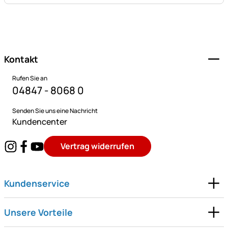
Fußzeile
Kontakt
Rufen Sie an
04847 - 8068 0
Senden Sie uns eine Nachricht
Kundencenter
Vertrag widerrufen
Kundenservice
Unsere Vorteile