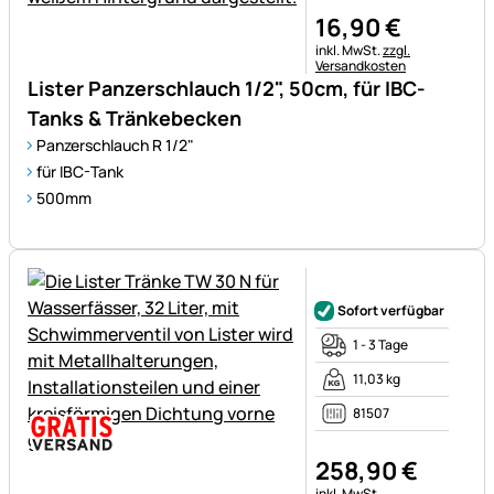
16
,
90
€
Steuerhinweis:
inkl. MwSt.
zzgl.
Versandkosten
Lister Panzerschlauch 1/2", 50cm, für IBC-
Tanks & Tränkebecken
Panzerschlauch R 1/2"
für IBC-Tank
500mm
Noch keine Bewertungen ab
Sofort verfügbar
1 - 3 Tage
11,03 kg
81507
258
,
90
€
Steuerhinweis:
inkl. MwSt.