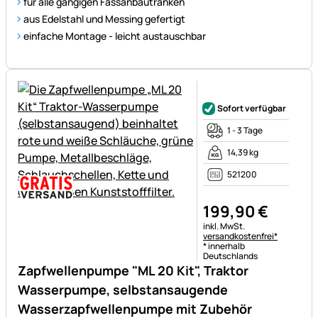
für alle gängigen Fassanbautränken
aus Edelstahl und Messing gefertigt
einfache Montage - leicht austauschbar
Noch keine Bewertungen ab
Sofort verfügbar
1 - 3 Tage
14,39 kg
521200
199
,
90
€
Steuerhinweis:
inkl. MwSt.
versandkostenfrei*
* innerhalb
Deutschlands
Zapfwellenpumpe "ML 20 Kit", Traktor
Wasserpumpe, selbstansaugende
Wasserzapfwellenpumpe mit Zubehör