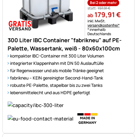
Bei 2 oder mehr
statt:
197
,
91
€
179
,
91
€
ab
Steuerhinweis:
inkl. MwSt.
versandkostenfrei*
* innerhalb
Deutschlands
300 Liter IBC Container "fabrikneu" auf PE-
Palette, Wassertank, weiß - 80x60x100cm
kompakter IBC-Container mit 300 Liter Volumen
integrierter Klappenhahn mit DN 50 Auslauftülle
für Regenwasser und als mobile Tränke geeignet
fabrikneu – KEIN gereinigter Second-Hand-Tank
robuste PE-Palette, stapelbar bis zu zwei Tanks
lebensmittelecht und aus HDPE gefertigt