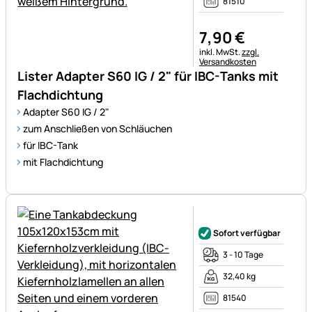
81510
7
,
90
€
Steuerhinweis:
inkl. MwSt.
zzgl.
Versandkosten
Lister Adapter S60 IG / 2" für IBC-Tanks mit
Flachdichtung
Adapter S60 IG / 2"
zum Anschließen von Schläuchen
für IBC-Tank
mit Flachdichtung
Noch keine Bewertungen ab
Sofort verfügbar
3 - 10 Tage
32,40 kg
81540