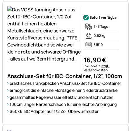
Noch keine Bewertungen ab
Sofort verfügbar
1 - 3 Tage
0,62 kg
81519
16
,
90
€
Steuerhinweis:
inkl. MwSt.
zzgl.
Versandkosten
Anschluss-Set für IBC-Container, 1/2", 100cm
praktisches Tränkebecken Anschluss-Set für IBC-Container
ermöglicht die einfache Montage einer Niederdrucktränke
gesammeltes Regenwasser effektiv und einfach nutzen
100cm langer Panzerschlauch für eine leichte Anbringung
S60x6 IBC Adapter auf 1/2 Zoll Überwurfmutter