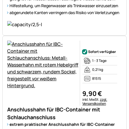
Hilfestellung, um Regenwasser als Trinkwasser einzusetzen
abgerundete Kanten verringern das Risiko von Verletzungen
Noch keine Bewertungen ab
Sofort verfügbar
1 - 3 Tage
0,21 kg
81515
9
,
90
€
Steuerhinweis:
inkl. MwSt.
zzgl.
Versandkosten
Anschlusshahn für IBC-Container mit
Schlauchanschluss
extrem praktischer Anschlusshahn für IBC-Container