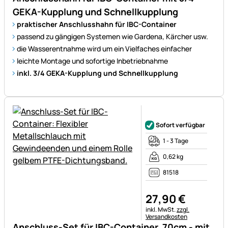
GEKA-Kupplung und Schnellkupplung
praktischer Anschlusshahn für IBC-Container
passend zu gängigen Systemen wie Gardena, Kärcher usw.
die Wasserentnahme wird um ein Vielfaches einfacher
leichte Montage und sofortige Inbetriebnahme
inkl. 3/4 GEKA-Kupplung und Schnellkupplung
Noch keine Bewertungen ab
Sofort verfügbar
1 - 3 Tage
0,62 kg
81518
27
,
90
€
Steuerhinweis:
inkl. MwSt.
zzgl.
Versandkosten
Anschluss-Set für IBC-Container, 70cm - mit