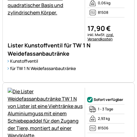
0,06 kg
81508
17
,
90
€
Steuerhinweis:
inkl. MwSt.
zzgl.
Versandkosten
Lister Kunstoffventil für TW 1 N
Weidefassanbautränke
Kunstoffventil
für TW 1 N Weidefassanbautränke
Noch keine Bewertungen ab
Sofort verfügbar
1 - 3 Tage
2,93 kg
81506