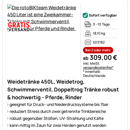
Noch keine Bewertungen ab
Sofort verfügbar
3 - 10 Tage
18,10 kg
503182
Bei 2 oder mehr
309
,
00
€
ab
Steuerhinweis:
inkl. MwSt.
versandkostenfrei*
* innerhalb
Deutschlands
Weidetränke 450L, Weidetrog,
Schwimmerventil, Doppeltrog Tränke robust
& hochwertig - Pferde, Rinder
geeignet für Druck- und Niederdrucksysteme bis 7bar
reduziert Stress durch zwei getrennte Trinkbereiche
robust gegenüber Stößen, UV-Strahlung und Kälte
kann mittig im Zaun für zwei Herden genutzt werden