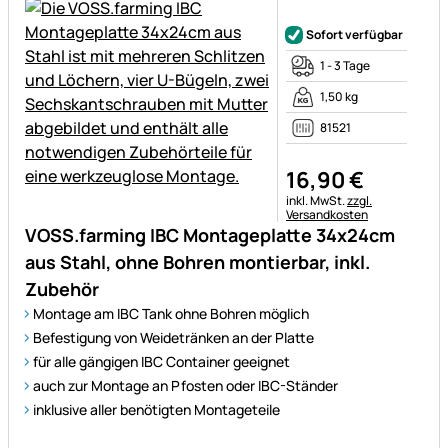
Noch keine Bewertungen ab
Sofort verfügbar
1 - 3 Tage
1,50 kg
81521
16
,
90
€
Steuerhinweis:
inkl. MwSt.
zzgl.
Versandkosten
VOSS.farming IBC Montageplatte 34x24cm
aus Stahl, ohne Bohren montierbar, inkl.
Zubehör
Montage am IBC Tank ohne Bohren möglich
Befestigung von Weidetränken an der Platte
für alle gängigen IBC Container geeignet
auch zur Montage an Pfosten oder IBC-Ständer
inklusive aller benötigten Montageteile