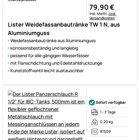
79
,
90
€
Steuerhinweis:
inkl. MwSt.
zzgl.
Versandkosten
Lister Weidefassanbautränke TW 1 N, aus
Aluminiumguss
Weidefassanbautränke aus Aluminiumguss
korrosionsbeständig und langlebig
passend für alle gängigen Wasserfässer
mit Flanschdichtung und Edelstahldruckzunge
Kunststoffventil leicht austauschbar
Noch keine Bewertungen ab
Sofort verfügbar
1 - 3 Tage
0,20 kg
81509