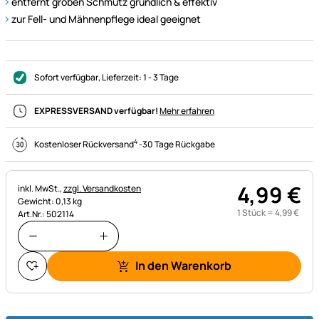
entfernt groben Schmutz gründlich & effektiv
zur Fell- und Mähnenpflege ideal geeignet
Sofort verfügbar
, Lieferzeit:
1 - 3 Tage
EXPRESSVERSAND verfügbar!
Mehr erfahren
4
Kostenloser Rückversand
-
30 Tage Rückgabe
4
,
99
€
Steuerhinweis:
inkl. MwSt.,
zzgl. Versandkosten
Gewicht: 0,13 kg
1 Stück =
4
,
99
€
Art.Nr.: 502114
In den Warenkorb