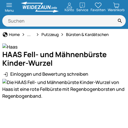
öffnen
Konto
Service
Favoriten
Warenkorb
Menu
Pferdepflege
Home
...
Putzzeug
Bürsten & Kardätschen
HAAS Fell- und Mähnenbürste
Kinder-Wurzel
Einloggen und Bewertung schreiben
Produktgalerie