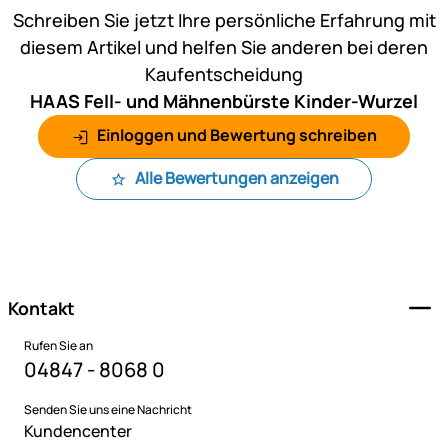
Schreiben Sie jetzt Ihre persönliche Erfahrung mit
diesem Artikel und helfen Sie anderen bei deren
Kaufentscheidung
HAAS Fell- und Mähnenbürste Kinder-Wurzel
Einloggen und Bewertung schreiben
Alle Bewertungen anzeigen
Fußzeile
Kontakt
Rufen Sie an
04847 - 8068 0
Senden Sie uns eine Nachricht
Kundencenter