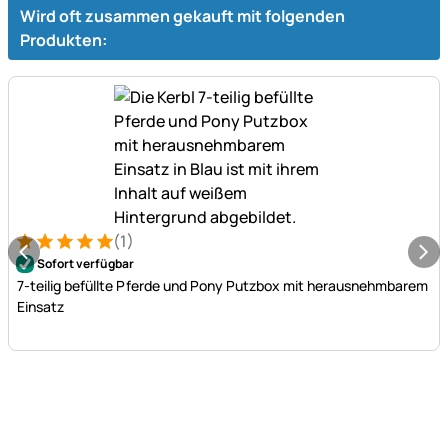
Wird oft zusammen gekauft mit folgenden
Produkten:
(1)
Bewertung: 5 von 5 (1 Bewertungen)
1 Bewertung
Sofort verfügbar
7-teilig befüllte Pferde und Pony Putzbox mit herausnehmbarem
Einsatz