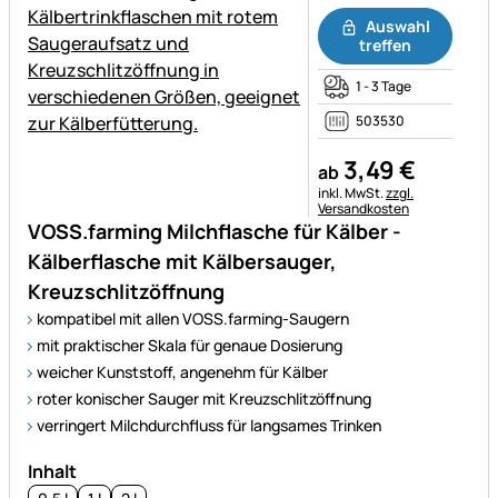
Auswahl
treffen
1 - 3 Tage
503530
3
,
49
€
ab
Steuerhinweis:
inkl. MwSt.
zzgl.
Versandkosten
VOSS.farming Milchflasche für Kälber -
Kälberflasche mit Kälbersauger,
Kreuzschlitzöffnung
kompatibel mit allen VOSS.farming-Saugern
mit praktischer Skala für genaue Dosierung
weicher Kunststoff, angenehm für Kälber
roter konischer Sauger mit Kreuzschlitzöffnung
verringert Milchdurchfluss für langsames Trinken
Inhalt