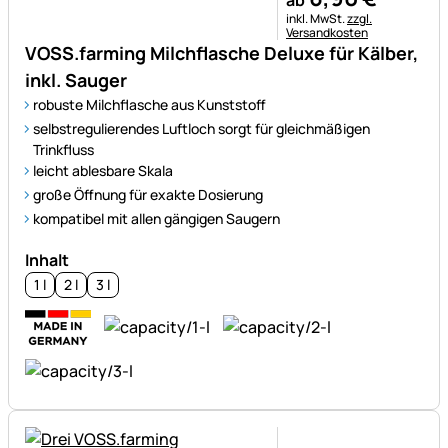
Steuerhinweis:
inkl. MwSt.
zzgl.
Versandkosten
VOSS.farming Milchflasche Deluxe für Kälber,
inkl. Sauger
robuste Milchflasche aus Kunststoff
selbstregulierendes Luftloch sorgt für gleichmäßigen
Trinkfluss
leicht ablesbare Skala
große Öffnung für exakte Dosierung
kompatibel mit allen gängigen Saugern
Inhalt
1 l
2 l
3 l
Noch keine Bewertungen ab