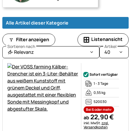
Alle Artikel dieser Kategorie
Listenansicht
Filter anzeigen
Sortieren nach
Artikel
Relevanz
40
Noch keine Bewertungen ab
Sofort verfügbar
1 - 3 Tage
0,55 kg
520030
Bei 6 oder mehr
22
,
90
€
ab
Steuerhinweis:
inkl. MwSt.
zzgl.
Versandkosten