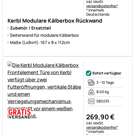
Steuerhinweis:
inkl. MwSt.
versandkostenfrei*
* innerhalb
Deutschlands
Kerbl Modulare Kälberbox Rückwand
Zubehör / Ersatzteil
Seitenwand für modulare Kälberbox
Maße (LxBxH): 167 x 8 x 112cm
Noch keine Bewertungen ab
Sofort verfügbar
3 - 10 Tage
8,00 kg
580235
269
,
90
€
Steuerhinweis:
inkl. MwSt.
versandkostenfrei*
* innerhalb