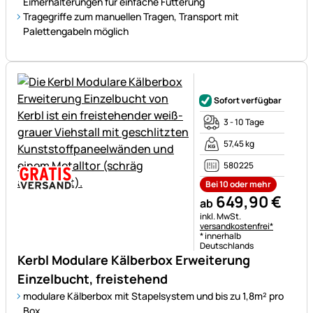
Eimerhalterungen für einfache Fütterung
Tragegriffe zum manuellen Tragen, Transport mit
Palettengabeln möglich
Noch keine Bewertungen ab
Sofort verfügbar
3 - 10 Tage
57,45 kg
580225
Bei 10 oder mehr
649
,
90
€
ab
Steuerhinweis:
inkl. MwSt.
versandkostenfrei*
* innerhalb
Deutschlands
Kerbl Modulare Kälberbox Erweiterung
Einzelbucht, freistehend
modulare Kälberbox mit Stapelsystem und bis zu 1,8m² pro
Box