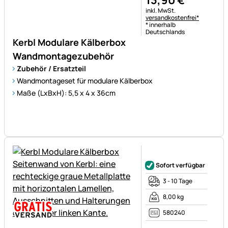
13
,
90
€
Steuerhinweis:
inkl. MwSt.
versandkostenfrei*
* innerhalb
Deutschlands
Kerbl Modulare Kälberbox
Wandmontagezubehör
Zubehör / Ersatzteil
Wandmontageset für modulare Kälberbox
Maße (LxBxH): 5,5 x 4 x 36cm
Noch keine Bewertungen ab
Sofort verfügbar
3 - 10 Tage
8,00 kg
580240