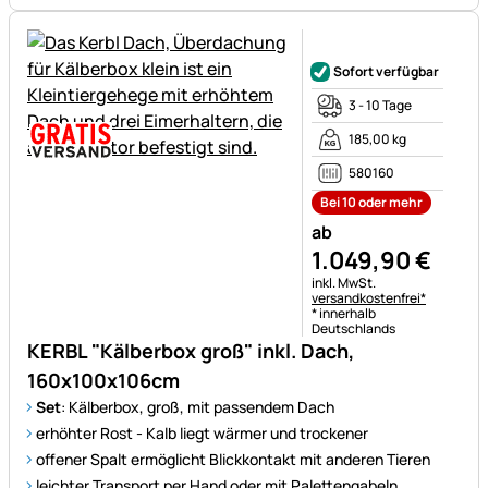
Noch keine Bewertungen ab
Sofort verfügbar
3 - 10 Tage
185,00 kg
580160
Bei 10 oder mehr
ab
1.049
,
90
€
Steuerhinweis:
inkl. MwSt.
versandkostenfrei*
* innerhalb
Deutschlands
KERBL "Kälberbox groß" inkl. Dach,
160x100x106cm
Set
: Kälberbox, groß, mit passendem Dach
erhöhter Rost - Kalb liegt wärmer und trockener
offener Spalt ermöglicht Blickkontakt mit anderen Tieren
leichter Transport per Hand oder mit Palettengabeln