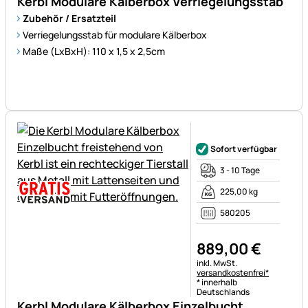
Kerbl Modulare Kälberbox Verriegelungsstab
Zubehör / Ersatzteil
Verriegelungsstab für modulare Kälberbox
Maße (LxBxH): 110 x 1,5 x 2,5cm
Noch keine Bewertungen ab
Sofort verfügbar
3 - 10 Tage
225,00 kg
580205
889
,
00
€
Steuerhinweis:
inkl. MwSt.
versandkostenfrei*
* innerhalb
Deutschlands
Kerbl Modulare Kälberbox Einzelbucht