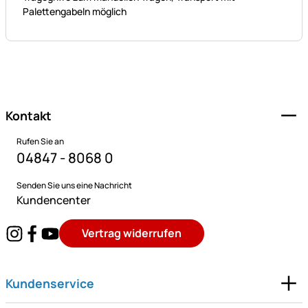
Palettengabeln möglich
Fußzeile
Kontakt
Rufen Sie an
04847 - 8068 0
Senden Sie uns eine Nachricht
Kundencenter
Vertrag widerrufen
Kundenservice