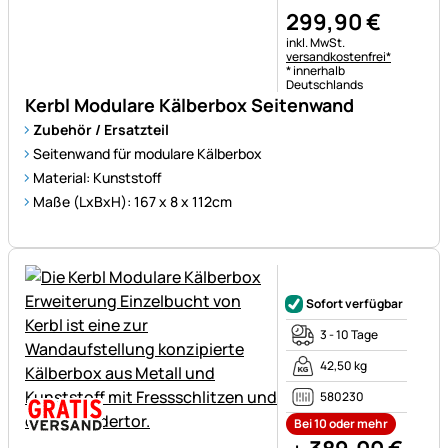
299
,
90
€
Steuerhinweis:
inkl. MwSt.
versandkostenfrei*
* innerhalb
Deutschlands
Kerbl Modulare Kälberbox Seitenwand
Zubehör / Ersatzteil
Seitenwand für modulare Kälberbox
Material: Kunststoff
Maße (LxBxH): 167 x 8 x 112cm
Noch keine Bewertungen ab
Sofort verfügbar
3 - 10 Tage
42,50 kg
580230
Bei 10 oder mehr