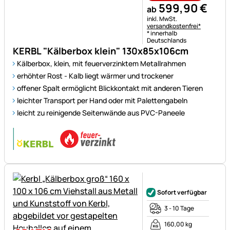
599
,
90
€
ab
Steuerhinweis:
inkl. MwSt.
versandkostenfrei*
* innerhalb
Deutschlands
KERBL "Kälberbox klein" 130x85x106cm
Kälberbox, klein, mit feuerverzinktem Metallrahmen
erhöhter Rost - Kalb liegt wärmer und trockener
offener Spalt ermöglicht Blickkontakt mit anderen Tieren
leichter Transport per Hand oder mit Palettengabeln
leicht zu reinigende Seitenwände aus PVC-Paneele
Noch keine Bewertungen ab
Sofort verfügbar
3 - 10 Tage
160,00 kg