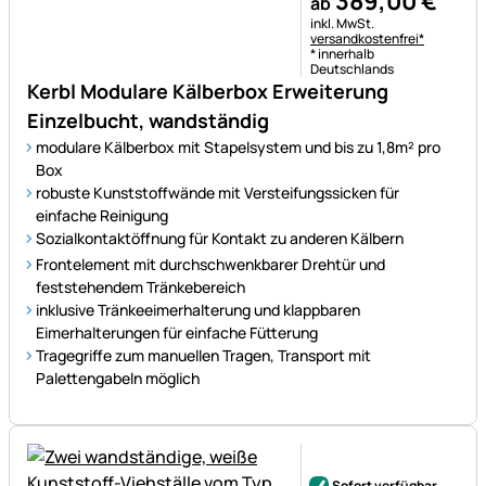
389
,
00
€
ab
Steuerhinweis:
inkl. MwSt.
versandkostenfrei*
* innerhalb
Deutschlands
Kerbl Modulare Kälberbox Erweiterung
Einzelbucht, wandständig
modulare Kälberbox mit Stapelsystem und bis zu 1,8m² pro
Box
robuste Kunststoffwände mit Versteifungssicken für
einfache Reinigung
Sozialkontaktöffnung für Kontakt zu anderen Kälbern
Frontelement mit durchschwenkbarer Drehtür und
feststehendem Tränkebereich
inklusive Tränkeeimerhalterung und klappbaren
Eimerhalterungen für einfache Fütterung
Tragegriffe zum manuellen Tragen, Transport mit
Palettengabeln möglich
Noch keine Bewertungen ab
Sofort verfügbar