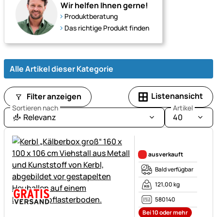
Futter
Wir helfen Ihnen gerne!
bis
Produktberatung
Zubehör.
Das richtige Produkt finden
Alle Artikel dieser Kategorie
Listenansicht
Filter anzeigen
Sortieren nach
Artikel
Relevanz
40
Noch keine Bewertungen ab
ausverkauft
Bald verfügbar
121,00 kg
580140
Bei 10 oder mehr