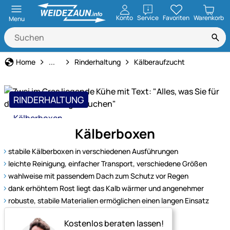
öffnen
Konto
Service
Favoriten
Warenkorb
Menu
Tierbedarf
Home
...
Rinderhaltung
Kälberaufzucht
RINDERHALTUNG
Kälberboxen
Alles
Kälberboxen
für
eine
stabile Kälberboxen in verschiedenen Ausführungen
gesunde
leichte Reinigung, einfacher Transport, verschiedene Größen
und
wahlweise mit passendem Dach zum Schutz vor Regen
effiziente
dank erhöhtem Rost liegt das Kalb wärmer und angenehmer
Rinderhaltung
robuste, stabile Materialien ermöglichen einen langen Einsatz
–
von
Kostenlos beraten lassen!