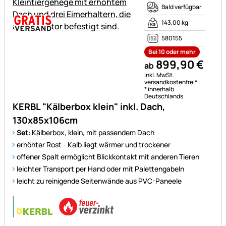
Bald verfügbar
143,00 kg
580155
Bei 10 oder mehr
899
,
90
€
ab
Steuerhinweis:
inkl. MwSt.
versandkostenfrei*
* innerhalb
Deutschlands
KERBL "Kälberbox klein" inkl. Dach,
130x85x106cm
Set
: Kälberbox, klein, mit passendem Dach
erhöhter Rost - Kalb liegt wärmer und trockener
offener Spalt ermöglicht Blickkontakt mit anderen Tieren
leichter Transport per Hand oder mit Palettengabeln
leicht zu reinigende Seitenwände aus PVC-Paneele