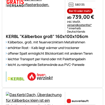
580135
Bei 10 oder mehr
739
,
00
€
ab
Steuerhinweis:
inkl. MwSt.
versandkostenfrei*
* innerhalb
Deutschlands
KERBL "Kälberbox groß" 160x100x106cm
Kälberbox, groß, mit feuerverzinktem Metallrahmen
erhöhter Rost - Kalb liegt wärmer und trockener
offener Spalt ermöglicht Blickkontakt mit anderen Tieren
leichter Transport per Hand oder mit Palettengabeln
leicht zu reinigende Seitenwände aus PVC-Paneele
Noch keine Bewertungen ab
ausverkauft