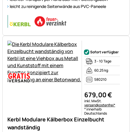
leicht zu reinigende Seitenwände aus PVC-Paneele
Noch keine Bewertungen ab
Sofort verfügbar
3 - 10 Tage
60,25 kg
580210
679
,
00
€
Steuerhinweis:
inkl. MwSt.
versandkostenfrei*
* innerhalb
Deutschlands
Kerbl Modulare Kälberbox Einzelbucht
wandständig