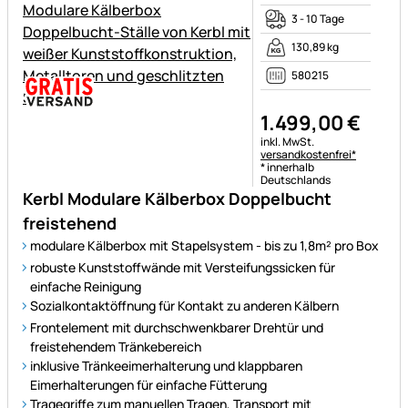
3 - 10 Tage
130,89 kg
580215
1.499
,
00
€
Steuerhinweis:
inkl. MwSt.
versandkostenfrei*
* innerhalb
Deutschlands
Kerbl Modulare Kälberbox Doppelbucht
freistehend
modulare Kälberbox mit Stapelsystem - bis zu 1,8m² pro Box
robuste Kunststoffwände mit Versteifungssicken für
einfache Reinigung
Sozialkontaktöffnung für Kontakt zu anderen Kälbern
Frontelement mit durchschwenkbarer Drehtür und
freistehendem Tränkebereich
inklusive Tränkeeimerhalterung und klappbaren
Eimerhalterungen für einfache Fütterung
Tragegriffe zum manuellen Tragen, Transport mit