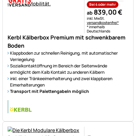
Bei 4 oder mehr
839
,
00
€
ab
Steuerhinweis:
inkl. MwSt.
versandkostenfrei*
* innerhalb
Deutschlands
Kerbl Kälberbox Premium mit schwenkbarem
Boden
Klappboden zur schnellen Reinigung, mit automatischer
Verriegelung
Sozialkontaktöffnung im Bereich der Seitenwände
ermöglicht dem Kalb Kontakt zu anderen Kälbern
inkl. einer Tränkeeimerhalterung und zwei klappbaren
Eimerhalterungen
Transport mit Palettengabeln möglich
Noch keine Bewertungen ab