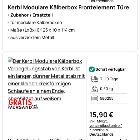
Deutschlands
Kerbl Modulare Kälberbox Frontelement Türe
Zubehör / Ersatzteil
für modulare Kälberboxen
Maße (LxBxH):125 x 10 x 114 cm
aus verzinktem Metall
Noch keine Bewertungen ab
Sofort verfügbar
3 - 10 Tage
0,50 kg
580255
15
,
90
€
Steuerhinweis:
inkl. MwSt.
versandkostenfrei*
* innerhalb
Deutschlands