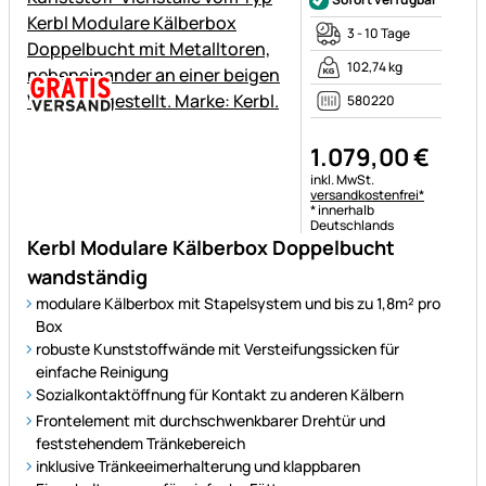
3 - 10 Tage
102,74 kg
580220
1.079
,
00
€
Steuerhinweis:
inkl. MwSt.
versandkostenfrei*
* innerhalb
Deutschlands
Kerbl Modulare Kälberbox Doppelbucht
wandständig
modulare Kälberbox mit Stapelsystem und bis zu 1,8m² pro
Box
robuste Kunststoffwände mit Versteifungssicken für
einfache Reinigung
Sozialkontaktöffnung für Kontakt zu anderen Kälbern
Frontelement mit durchschwenkbarer Drehtür und
feststehendem Tränkebereich
inklusive Tränkeeimerhalterung und klappbaren