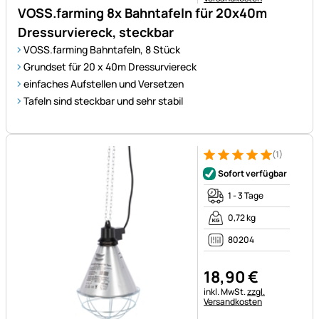
VOSS.farming 8x Bahntafeln für 20x40m
Dressurviereck, steckbar
VOSS.farming Bahntafeln, 8 Stück
Grundset für 20 x 40m Dressurviereck
einfaches Aufstellen und Versetzen
Tafeln sind steckbar und sehr stabil
(1)
Bewertung: 5 von 5 (1 Bewert
1 Bewertung
Sofort verfügbar
1 - 3 Tage
0,72 kg
80204
18
,
90
€
Steuerhinweis:
inkl. MwSt.
zzgl.
Versandkosten