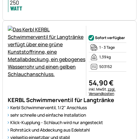
Noch keine Bewertungen ab
Sofort verfügbar
1 - 3 Tage
1,39 kg
503152
54
,
90
€
Steuerhinweis:
inkl. MwSt.
zzgl.
Versandkosten
KERBL Schwimmerventil für Langtränke
Kerbl Schwimmerventil, 1/2" Anschluss
sehr schnelle und einfache Installation
Klick-Kupplung - Schlauch wird nur angesteckt
Rohrstück und Abdeckung aus Edelstahl
vielseitig einsetzbar und stabil