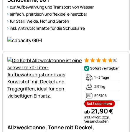
zur Aufbewahrung und Transport von Wasser
einfach, praktisch und flexibel einsetzbar
für Stall, Weide, Hof und Garten
inkl. Antirutschmatte für die Schubkarre
(6)
Bewertung: 5 von 5 (6 Bewer
6 Bewertungen
Sofort verfügbar
1 - 3 Tage
2,91 kg
503105
Bei 3 oder mehr
21
,
90
€
ab
Steuerhinweis:
inkl. MwSt.
zzgl.
Versandkosten
Allzwecktonne, Tonne mit Deckel,