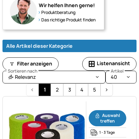
für
Wir helfen Ihnen gerne!
jede
Produktberatung
Jahreszeit
Das richtige Produkt finden
und
Wetterlage.
Alle Artikel dieser Kategorie
Listenansicht
Filter anzeigen
Sortieren nach
Artikel
Relevanz
40
1
2
3
4
5
Noch keine Bewertungen ab
Auswahl
treffen
1 - 3 Tage