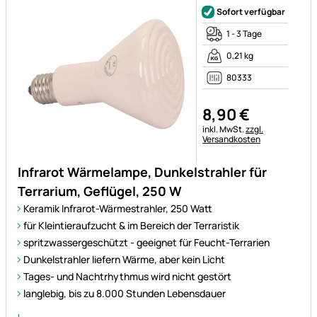
Sofort verfügbar
1 - 3 Tage
0,21 kg
80333
8
,
90
€
Steuerhinweis:
inkl. MwSt.
zzgl.
Versandkosten
Infrarot Wärmelampe, Dunkelstrahler für
Terrarium, Geflügel, 250 W
Keramik Infrarot-Wärmestrahler, 250 Watt
für Kleintieraufzucht & im Bereich der Terraristik
spritzwassergeschützt - geeignet für Feucht-Terrarien
Dunkelstrahler liefern Wärme, aber kein Licht
Tages- und Nachtrhythmus wird nicht gestört
langlebig, bis zu 8.000 Stunden Lebensdauer