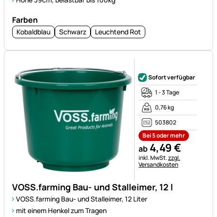
Farben
Kobaldblau
Schwarz
Leuchtend Rot
Noch keine Bewertungen ab
Sofort verfügbar
1 - 3 Tage
0,76 kg
503802
Bei 5 oder mehr
4
,
49
€
ab
Steuerhinweis:
inkl. MwSt.
zzgl.
Versandkosten
VOSS.farming Bau- und Stalleimer, 12 l
VOSS.farming Bau- und Stalleimer, 12 Liter
mit einem Henkel zum Tragen