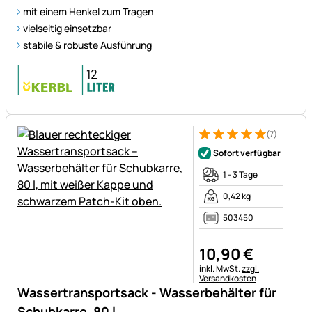
mit einem Henkel zum Tragen
vielseitig einsetzbar
stabile & robuste Ausführung
(7)
Bewertung: 5 von 5 (7 Bewer
7 Bewertungen
Sofort verfügbar
1 - 3 Tage
0,42 kg
503450
10
,
90
€
Steuerhinweis:
inkl. MwSt.
zzgl.
Versandkosten
Wassertransportsack - Wasserbehälter für
Schubkarre, 80 l