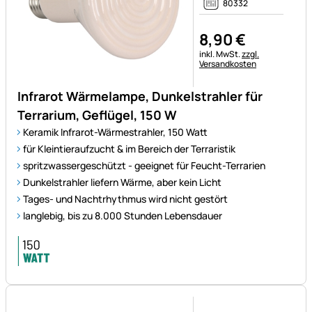
80332
8
,
90
€
Steuerhinweis:
inkl. MwSt.
zzgl.
Versandkosten
Infrarot Wärmelampe, Dunkelstrahler für
Terrarium, Geflügel, 150 W
Keramik Infrarot-Wärmestrahler, 150 Watt
für Kleintieraufzucht & im Bereich der Terraristik
spritzwassergeschützt - geeignet für Feucht-Terrarien
Dunkelstrahler liefern Wärme, aber kein Licht
Tages- und Nachtrhythmus wird nicht gestört
langlebig, bis zu 8.000 Stunden Lebensdauer
Noch keine Bewertungen ab