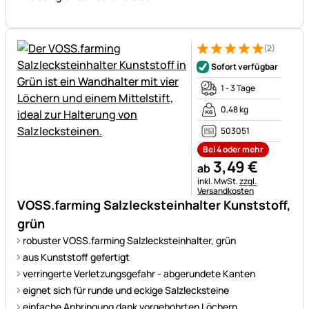
(2)
Bewertung: 5 von 5 (2 Bewer
2 Bewertungen
Sofort verfügbar
1 - 3 Tage
0,48 kg
503051
Bei 4 oder mehr
3
,
49
€
ab
Steuerhinweis:
inkl. MwSt.
zzgl.
Versandkosten
VOSS.farming Salzlecksteinhalter Kunststoff,
grün
robuster VOSS.farming Salzlecksteinhalter, grün
aus Kunststoff gefertigt
verringerte Verletzungsgefahr - abgerundete Kanten
eignet sich für runde und eckige Salzlecksteine
einfache Anbringung dank vorgebohrten Löchern