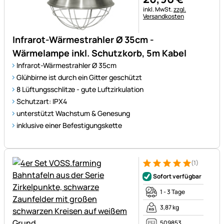
Steuerhinweis:
inkl. MwSt.
zzgl.
Versandkosten
Infrarot-Wärmestrahler Ø 35cm -
Wärmelampe inkl. Schutzkorb, 5m Kabel
Infrarot-Wärmestrahler Ø 35cm
Glühbirne ist durch ein Gitter geschützt
8 Lüftungsschlitze - gute Luftzirkulation
Schutzart: IPX4
unterstützt Wachstum & Genesung
inklusive einer Befestigungskette
(1)
Bewertung: 5 von 5 (1 Bewert
1 Bewertung
Sofort verfügbar
1 - 3 Tage
3,87 kg
509853