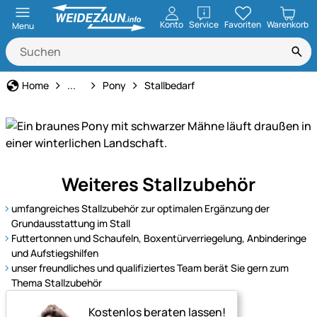
öffnen
Konto
Service
Favoriten
Warenkorb
Menu
Tierart
Home
...
Pony
Stallbedarf
Entdecken
Weiteres Stallzubehör
Sie
unser
umfangreiches Stallzubehör zur optimalen Ergänzung der
Sortiment
Grundausstattung im Stall
für
Futtertonnen und Schaufeln, Boxentürverriegelung, Anbinderinge
und Aufstiegshilfen
Ponys
unser freundliches und qualifiziertes Team berät Sie gern zum
–
Thema Stallzubehör
bestens
ausgestattet
Kostenlos beraten lassen!