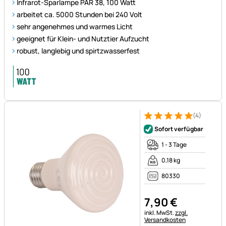
Infrarot-Sparlampe PAR 38, 100 Watt
arbeitet ca. 5000 Stunden bei 240 Volt
sehr angenehmes und warmes Licht
geeignet für Klein- und Nutztier Aufzucht
robust, langlebig und spirtzwasserfest
(4)
Bewertung: 5 von 5 (4 Bewer
4 Bewertungen
Sofort verfügbar
1 - 3 Tage
0,18 kg
80330
7
,
90
€
Steuerhinweis:
inkl. MwSt.
zzgl.
Versandkosten