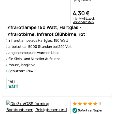
4
,
30
€
Steuerhinweis:
inkl. MwSt.
zzgl.
Versandkosten
Infrarotlampe 150 Watt, Hartglas -
Infrarotbirne, Infrarot Glühbirne, rot
Infrarotlampe aus Hartglas, 150 Watt
arbeitet ca. 5000 Stunden bei 240 Volt
angenehmes und warmes Licht
für Klein- und Nutztier Aufzucht
robust, langlebig
Schutzart IPX4
(1)
Bewertung: 5 von 5 (1 Bewert
1 Bewertung
Sofort verfügbar