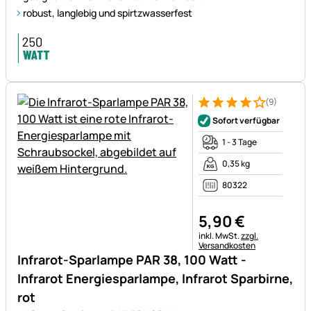
robust, langlebig und spirtzwasserfest
(9)
Bewertung: 4 von 5 (9 Bewer
9 Bewertungen
Sofort verfügbar
1 - 3 Tage
0,35 kg
80322
5
,
90
€
Steuerhinweis:
inkl. MwSt.
zzgl.
Versandkosten
Infrarot-Sparlampe PAR 38, 100 Watt -
Infrarot Energiesparlampe, Infrarot Sparbirne,
rot