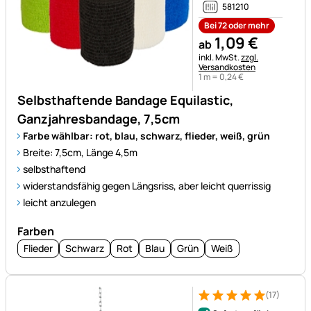
581210
Bei 72 oder mehr
1
,
09
€
ab
Steuerhinweis:
inkl. MwSt.
zzgl.
Versandkosten
1 m =
0
,
24
€
Selbsthaftende Bandage Equilastic,
Ganzjahresbandage, 7,5cm
Farbe wählbar: rot, blau, schwarz, flieder, weiß, grün
Breite: 7,5cm, Länge 4,5m
selbsthaftend
widerstandsfähig gegen Längsriss, aber leicht querrissig
leicht anzulegen
Farben
Flieder
Schwarz
Rot
Blau
Grün
Weiß
(17)
Bewertung: 5 von 5 (17 Bewer
17 Bewertungen