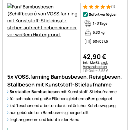
(1)
Bewertung: 5 von 5 (1 Bewert
1 Bewertung
Sofort verfügbar
1 - 3 Tage
5,30 kg
504037.5
42
,
90
€
Steuerhinweis:
inkl. MwSt.
zzgl.
Versandkosten
1 Stück =
8
,
58
€
5x VOSS.farming Bambusbesen, Reisigbesen,
Stallbesen mit Kunststoff-Stielaufnahme
5x stabiler Bambusbesen
mit Kunststoff-Stielaufnahme
für schmale und große Flächen gleichermaßen geeignet
kräfteschonend arbeiten dank natürlicher Kehrbewegung
aus gebündeltem Bambusreisig hergestellt
liegt angenehm und leicht in der Hand