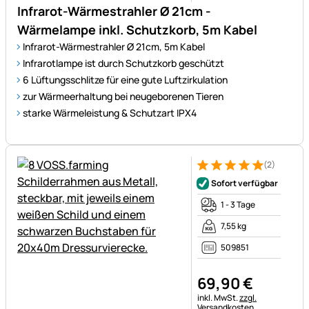
Infrarot-Wärmestrahler Ø 21cm -
Wärmelampe inkl. Schutzkorb, 5m Kabel
Infrarot-Wärmestrahler Ø 21cm, 5m Kabel
Infrarotlampe ist durch Schutzkorb geschützt
6 Lüftungsschlitze für eine gute Luftzirkulation
zur Wärmeerhaltung bei neugeborenen Tieren
starke Wärmeleistung & Schutzart IPX4
(2)
Bewertung: 5 von 5 (2 Bewer
2 Bewertungen
Sofort verfügbar
1 - 3 Tage
7,55 kg
509851
69
,
90
€
Steuerhinweis:
inkl. MwSt.
zzgl.
Versandkosten