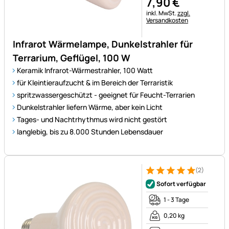
7
,
90
€
Steuerhinweis:
inkl. MwSt.
zzgl.
Versandkosten
Infrarot Wärmelampe, Dunkelstrahler für
Terrarium, Geflügel, 100 W
Keramik Infrarot-Wärmestrahler, 100 Watt
für Kleintieraufzucht & im Bereich der Terraristik
spritzwassergeschützt - geeignet für Feucht-Terrarien
Dunkelstrahler liefern Wärme, aber kein Licht
Tages- und Nachtrhythmus wird nicht gestört
langlebig, bis zu 8.000 Stunden Lebensdauer
(2)
Bewertung: 5 von 5 (2 Bewer
2 Bewertungen
Sofort verfügbar
1 - 3 Tage
0,20 kg