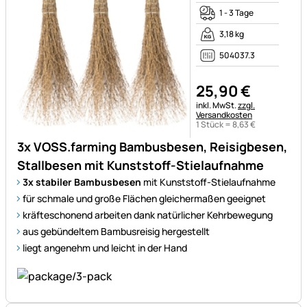
1 - 3 Tage
3,18 kg
504037.3
25
,
90
€
Steuerhinweis:
inkl. MwSt.
zzgl.
Versandkosten
1 Stück =
8
,
63
€
3x VOSS.farming Bambusbesen, Reisigbesen,
Stallbesen mit Kunststoff-Stielaufnahme
3x stabiler Bambusbesen
mit Kunststoff-Stielaufnahme
für schmale und große Flächen gleichermaßen geeignet
kräfteschonend arbeiten dank natürlicher Kehrbewegung
aus gebündeltem Bambusreisig hergestellt
liegt angenehm und leicht in der Hand