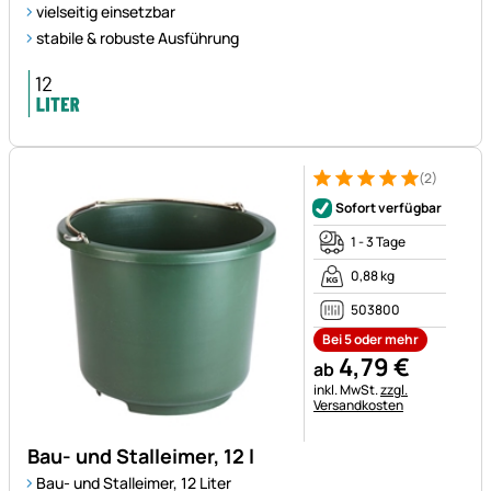
vielseitig einsetzbar
stabile & robuste Ausführung
(2)
Bewertung: 5 von 5 (2 Bewer
2 Bewertungen
Sofort verfügbar
1 - 3 Tage
0,88 kg
503800
Bei 5 oder mehr
4
,
79
€
ab
Steuerhinweis:
inkl. MwSt.
zzgl.
Versandkosten
Bau- und Stalleimer, 12 l
Bau- und Stalleimer, 12 Liter