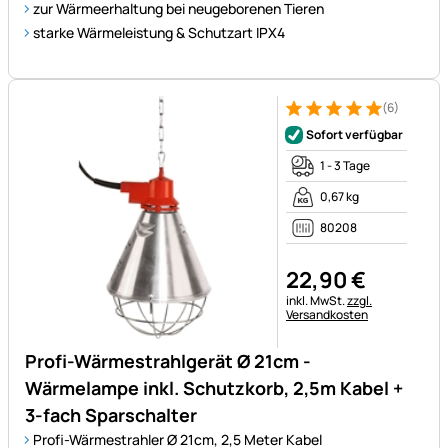
zur Wärmeerhaltung bei neugeborenen Tieren
starke Wärmeleistung & Schutzart IPX4
(6)
Bewertung: 5 von 5 (6 Bewer
6 Bewertungen
Sofort verfügbar
1 - 3 Tage
0,67 kg
80208
22
,
90
€
Steuerhinweis:
inkl. MwSt.
zzgl.
Versandkosten
Profi-Wärmestrahlgerät Ø 21cm -
Wärmelampe inkl. Schutzkorb, 2,5m Kabel +
3-fach Sparschalter
Profi-Wärmestrahler Ø 21cm, 2,5 Meter Kabel