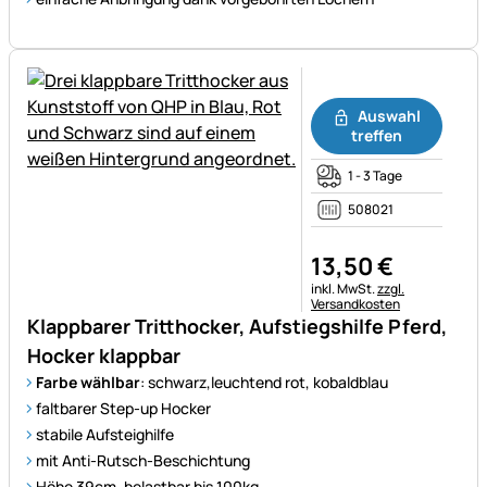
Noch keine Bewertungen ab
Auswahl
treffen
1 - 3 Tage
508021
13
,
50
€
Steuerhinweis:
inkl. MwSt.
zzgl.
Versandkosten
Klappbarer Tritthocker, Aufstiegshilfe Pferd,
Hocker klappbar
Farbe wählbar
: schwarz,leuchtend rot, kobaldblau
faltbarer Step-up Hocker
stabile Aufsteighilfe
mit Anti-Rutsch-Beschichtung
Höhe 39cm, belastbar bis 100kg