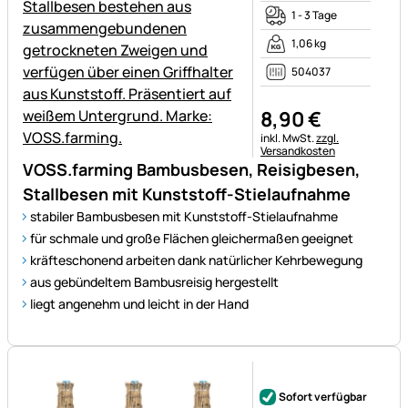
1 - 3 Tage
1,06 kg
504037
8
,
90
€
Steuerhinweis:
inkl. MwSt.
zzgl.
Versandkosten
VOSS.farming Bambusbesen, Reisigbesen,
Stallbesen mit Kunststoff-Stielaufnahme
stabiler Bambusbesen mit Kunststoff-Stielaufnahme
für schmale und große Flächen gleichermaßen geeignet
kräfteschonend arbeiten dank natürlicher Kehrbewegung
aus gebündeltem Bambusreisig hergestellt
liegt angenehm und leicht in der Hand
Noch keine Bewertungen ab
Sofort verfügbar