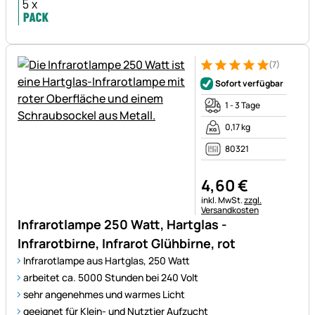
(7)
Bewertung: 5 von 5 (7 Bewer
7 Bewertungen
Sofort verfügbar
1 - 3 Tage
0,17 kg
80321
4
,
60
€
Steuerhinweis:
inkl. MwSt.
zzgl.
Versandkosten
Infrarotlampe 250 Watt, Hartglas -
Infrarotbirne, Infrarot Glühbirne, rot
Infrarotlampe aus Hartglas, 250 Watt
arbeitet ca. 5000 Stunden bei 240 Volt
sehr angenehmes und warmes Licht
geeignet für Klein- und Nutztier Aufzucht