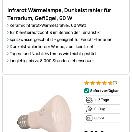
Infrarot Wärmelampe, Dunkelstrahler für
Terrarium, Geflügel, 60 W
Keramik Infrarot-Wärmestrahler, 60 Watt
für Kleintieraufzucht & im Bereich der Terraristik
spritzwassergeschützt - geeignet für Feucht-Terrarien
Dunkelstrahler liefern Wärme, aber kein Licht
Tages- und Nachtrhythmus wird nicht gestört
langlebig, bis zu 8.000 Stunden Lebensdauer
(7)
Bewertung: 5 von 5 (7 Bewer
7 Bewertungen
Sofort verfügbar
1 - 3 Tage
0,19 kg
80331