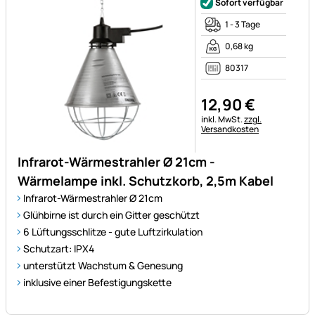
Sofort verfügbar
1 - 3 Tage
0,68 kg
80317
12
,
90
€
Steuerhinweis:
inkl. MwSt.
zzgl.
Versandkosten
Infrarot-Wärmestrahler Ø 21cm -
Wärmelampe inkl. Schutzkorb, 2,5m Kabel
Infrarot-Wärmestrahler Ø 21cm
Glühbirne ist durch ein Gitter geschützt
6 Lüftungsschlitze - gute Luftzirkulation
Schutzart: IPX4
unterstützt Wachstum & Genesung
inklusive einer Befestigungskette