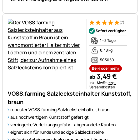
(7)
Bewertung: 5 von 5 (7 Bewer
7 Bewertungen
Sofort verfügbar
1 - 3 Tage
0,48 kg
503050
Bei 4 oder mehr
3
,
49
€
ab
Steuerhinweis:
inkl. MwSt.
zzgl.
Versandkosten
VOSS.farming Salzlecksteinhalter Kunststoff,
braun
robuster VOSS.farming Salzlecksteinhalter, braun
aus hochwertigem Kunststoff gefertigt
verringerte Verletzungsgefahr - abgerundete Kanten
eignet sich für runde und eckige Salzlecksteine
einfache Anbringung dank vorgebohrten Löchern