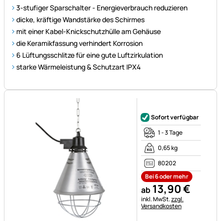
3-stufiger Sparschalter - Energieverbrauch reduzieren
dicke, kräftige Wandstärke des Schirmes
mit einer Kabel-Knickschutzhülle am Gehäuse
die Keramikfassung verhindert Korrosion
6 Lüftungsschlitze für eine gute Luftzirkulation
starke Wärmeleistung & Schutzart IPX4
Noch keine Bewertungen ab
Sofort verfügbar
1 - 3 Tage
0,65 kg
80202
Bei 6 oder mehr
13
,
90
€
ab
Steuerhinweis:
inkl. MwSt.
zzgl.
Versandkosten