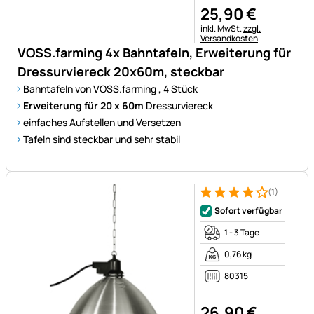
25
,
90
€
Steuerhinweis:
inkl. MwSt.
zzgl.
Versandkosten
VOSS.farming 4x Bahntafeln, Erweiterung für
Dressurviereck 20x60m, steckbar
Bahntafeln von VOSS.farming , 4 Stück
Erweiterung für 20 x 60m
Dressurviereck
einfaches Aufstellen und Versetzen
Tafeln sind steckbar und sehr stabil
(1)
Bewertung: 4 von 5 (1 Bewert
1 Bewertung
Sofort verfügbar
1 - 3 Tage
0,76 kg
80315
26
,
90
€