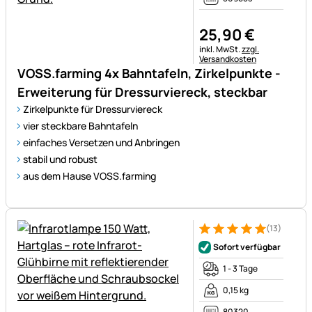
25
,
90
€
Steuerhinweis:
inkl. MwSt.
zzgl.
Versandkosten
VOSS.farming 4x Bahntafeln, Zirkelpunkte -
Erweiterung für Dressurviereck, steckbar
Zirkelpunkte für Dressurviereck
vier steckbare Bahntafeln
einfaches Versetzen und Anbringen
stabil und robust
aus dem Hause VOSS.farming
(13)
Bewertung: 5 von 5 (13 Bewe
13 Bewertungen
Sofort verfügbar
1 - 3 Tage
0,15 kg
80320