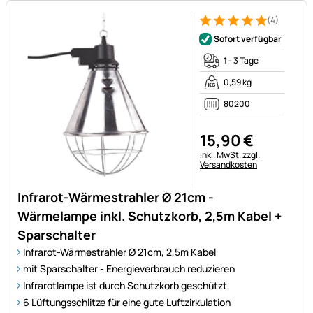
(4)
Bewertung: 5 von 5 (4 Bewer
4 Bewertungen
Sofort verfügbar
1 - 3 Tage
0,59 kg
80200
15
,
90
€
Steuerhinweis:
inkl. MwSt.
zzgl.
Versandkosten
Infrarot-Wärmestrahler Ø 21cm -
Wärmelampe inkl. Schutzkorb, 2,5m Kabel +
Sparschalter
Infrarot-Wärmestrahler Ø 21cm, 2,5m Kabel
mit Sparschalter - Energieverbrauch reduzieren
Infrarotlampe ist durch Schutzkorb geschützt
6 Lüftungsschlitze für eine gute Luftzirkulation