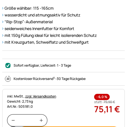
Größe wählbar: 115 -165cm
wasserdicht und atmungsaktiv für Schutz
“Rip-Stop”-Außenmaterial
seidenweiches Innenfutter für Komfort
mit 150g Füllung ideal für leicht isolierenden Schutz
mit Kreuzgurten, Schweiflatz und Schweifgurt
Sofort verfügbar
, Lieferzeit:
1 - 3 Tage
4
Kostenloser Rückversand
-
30 Tage Rückgabe
Steuerhinweis:
inkl. MwSt.,
zzgl. Versandkosten
-
6,0
%
Gewicht: 2,73 kg
statt:
79
,
90
€
75
,
11
€
Art.Nr.: 505181;0