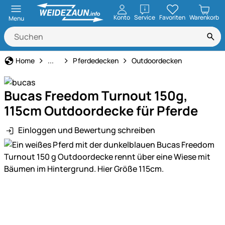
öffnen
Konto
Service
Favoriten
Warenkorb
Menu
Pferdehaltung
Home
...
Pferdedecken
Outdoordecken
Bucas Freedom Turnout 150g,
115cm Outdoordecke für Pferde
Einloggen und Bewertung schreiben
Produktgalerie