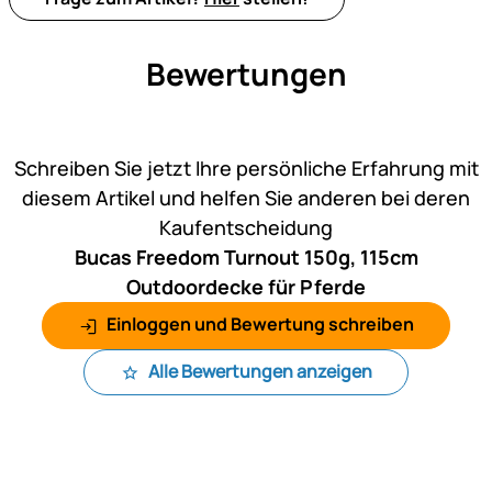
Bewertungen
Noch keine Bewertungen ab
Schreiben Sie jetzt Ihre persönliche Erfahrung mit
diesem Artikel und helfen Sie anderen bei deren
Kaufentscheidung
Bucas Freedom Turnout 150g, 115cm
Outdoordecke für Pferde
Einloggen und Bewertung schreiben
Alle Bewertungen anzeigen
Fußzeile