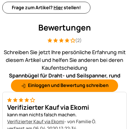
Frage zum Artikel?
Hier
stellen!
Bewertungen
(2)
Bewertung: 4 von 5 (2 Bewertungen)
2 Bewertungen
Schreiben Sie jetzt Ihre persönliche Erfahrung mit
diesem Artikel und helfen Sie anderen bei deren
Kaufentscheidung
Spannbügel für Draht- und Seilspanner, rund
Einloggen und Bewertung schreiben
4 von 5
Verifizierter Kauf via Ekomi
kann man nichts falsch machen.
Verifizierter Kauf via Ekomi
- von Familie Ö.
verfasst am 06.04.2020 17:22:34