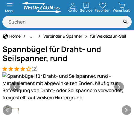
öffnen
Konto
Service
Favoriten
Warenkorb
Menu
Weidezaun
Home
...
Verbinder & Spanner
für Weidezaun-Seil
Spannbügel für Draht- und
Seilspanner, rund
(2)
Bewertung: 4 von 5 (2 Bewertungen)
2 Bewertungen
Produktgalerie