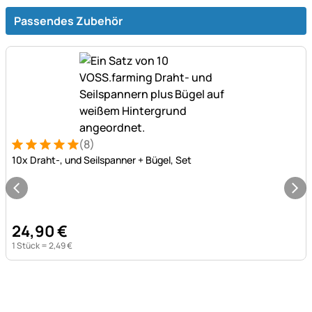
Passendes Zubehör
(8)
Bewertung: 5 von 5 (8 Bewertungen)
8 Bewertungen
10x Draht-, und Seilspanner + Bügel, Set
24
,
90
€
1 Stück =
2
,
49
€