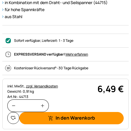
in Kombination mit dem Draht- und Seilspanner (44715)
für hohe Spannkräfte
aus Stahl
Sofort verfügbar
, Lieferzeit:
1 - 3 Tage
EXPRESSVERSAND verfügbar!
Mehr erfahren
4
Kostenloser Rückversand
-
30 Tage Rückgabe
6
,
49
€
Steuerhinweis:
inkl. MwSt.,
zzgl. Versandkosten
Gewicht: 0,91 kg
Art.Nr.: 44713
In den Warenkorb