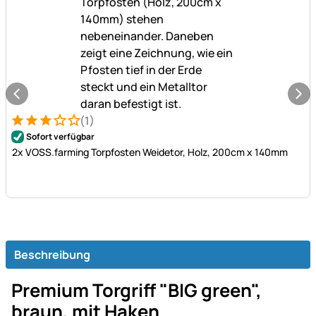
(1)
Bewertung: 3 von 5 (1 Bewertungen)
1 Bewertung
Sofort verfügbar
2x VOSS.farming Torpfosten Weidetor, Holz, 200cm x 140mm
Beschreibung
Premium Torgriff "BIG green",
braun, mit Haken