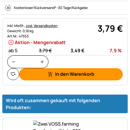
4
Kostenloser Rückversand
-
30 Tage Rückgabe
3
,
79
€
Steuerhinweis:
inkl. MwSt.,
zzgl. Versandkosten
Gewicht: 0,16 kg
Art.Nr.: 47553
Aktion - Mengenrabatt
statt:
Rab
ab 5
3,
79
€
3,
49
€
7,9
%
In den Warenkorb
Wird oft zusammen gekauft mit folgenden
Produkten: