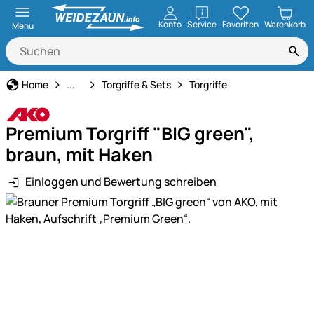
öffnen
Konto
Service
Favoriten
Warenkorb
Menu
Weidezaun
Home
...
Torgriffe & Sets
Torgriffe
Premium Torgriff "BIG green",
braun, mit Haken
Einloggen und Bewertung schreiben
Produktgalerie