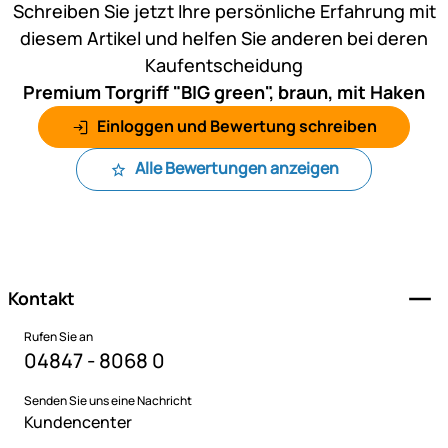
Schreiben Sie jetzt Ihre persönliche Erfahrung mit
diesem Artikel und helfen Sie anderen bei deren
Kaufentscheidung
Premium Torgriff "BIG green", braun, mit Haken
Einloggen und Bewertung schreiben
Alle Bewertungen anzeigen
Fußzeile
Kontakt
Rufen Sie an
04847 - 8068 0
Senden Sie uns eine Nachricht
Kundencenter