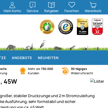
öffnen
öffnen
Mein
Konto
Service
Ratgeber
Favoriten
Warenkorb
TZE
ANGEBOTE
NEUHEITEN
elle
Mehr als
750.000
30-tägiges
erung
Kunden
Widerrufsrecht
0, 45W
 großer, stabiler Druckzunge und 2 m Stromzuleitung
rke Ausführung, sehr formstabil und sicher
zleistung von ca. 45 Watt