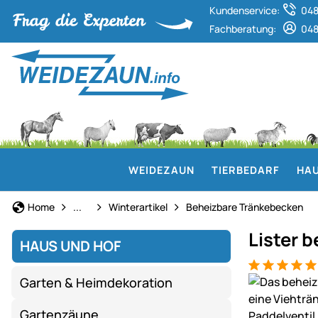
Kundenservice:
048
Fachberatung:
048
WEIDEZAUN
TIERBEDARF
HAU
Haus und Hof
Home
...
Winterartikel
Beheizbare Tränkebecken
Lister 
HAUS UND HOF
Bewertung: 5
3 Bewertung
Produktgaler
Garten & Heimdekoration
Gartenzäune