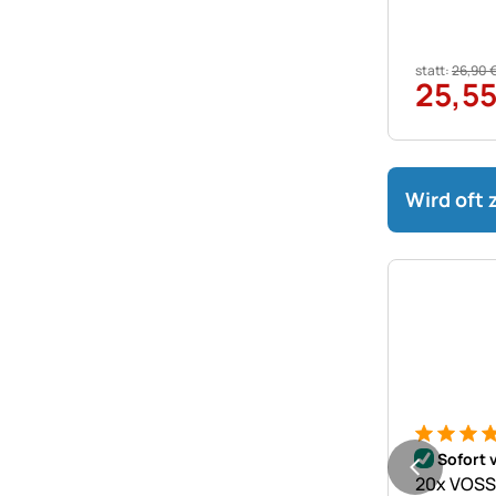
statt:
26
,
90
25
,
5
Wird oft
Bewertung
19 Bewer
Sofort 
20x VOSS.