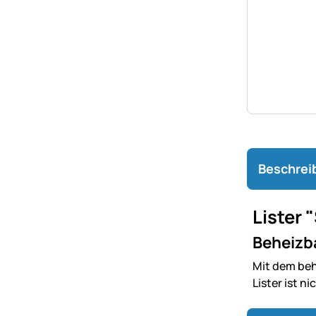
Beschrei
Lister 
Beheizba
Mit dem beh
Lister ist n