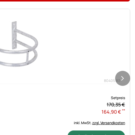
80405.B3
Setpreis
170,
35
€
**
164
,
90
€
inkl. MwSt.
zzgl. Versandkosten