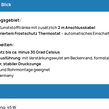
 Blick
gsgebiet:
Kunststofftränke mit zusätzlich
2 m Anschlusskabel
griertem Frostschutz Thermostat
– automatisches Einschalte
eiten:
tz bis ca. minus 30 Grad Celsius
Ausführung:
mit Verstärkungswulst am Beckenrand, formstabi
r, stabiler Druckzunge
 und Rohrmontage geeignet
Germany
ung: 45 W