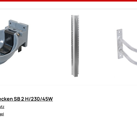
ecken SB 2 H/230/45W
utz
el