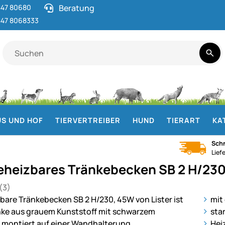
47 80680
Beratung
47 8068333
S UND HOF
TIERVERTREIBER
HUND
TIERART
KA
Schn
Lief
beheizbares Tränkebecken SB 2 H/23
(3)
 von 5 (3 Bewertungen)
en
ie
mit
sta
Hei