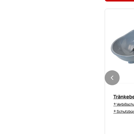
Tränkeb
+
Verbißsch
+
Schutzbüg