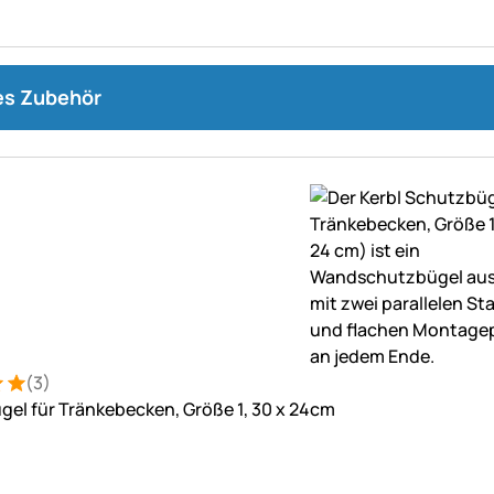
s Zubehör
(3)
: 5 von 5 (3 Bewertungen)
ungen
el für Tränkebecken, Größe 1, 30 x 24cm