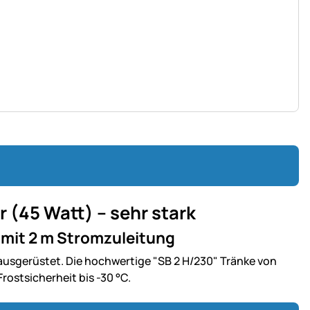
r (45 Watt) – sehr stark
 mit 2 m Stromzuleitung
 ausgerüstet. Die hochwertige "SB 2 H/230" Tränke von
Frostsicherheit bis -30 °C.