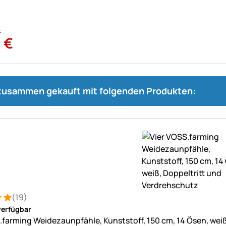
€
5
€
 zusammen gekauft mit folgenden Produkten:
(19)
: 5 von 5 (19 Bewertungen)
tungen
verfügbar
farming Weidezaunpfähle, Kunststoff, 150 cm, 14 Ösen, wei