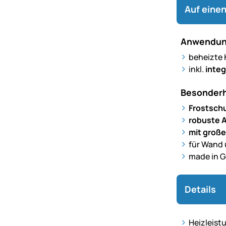
Auf einen
Anwendun
beheizte 
inkl.
inte
Besonderh
Frostschu
robuste 
mit große
für Wand
made in 
Details
Heizleist