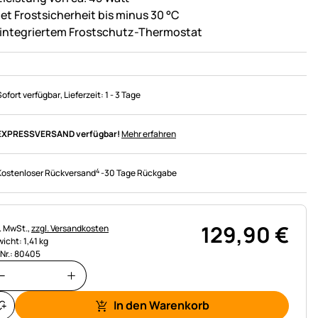
tet Frostsicherheit bis minus 30 °C
 integriertem Frostschutz-Thermostat
Sofort verfügbar
, Lieferzeit:
1 - 3 Tage
EXPRESSVERSAND verfügbar!
Mehr erfahren
4
Kostenloser Rückversand
-
30 Tage Rückgabe
129
,
90
€
uerhinweis:
l. MwSt.,
zzgl. Versandkosten
icht: 1,41 kg
.Nr.: 80405
In den Warenkorb