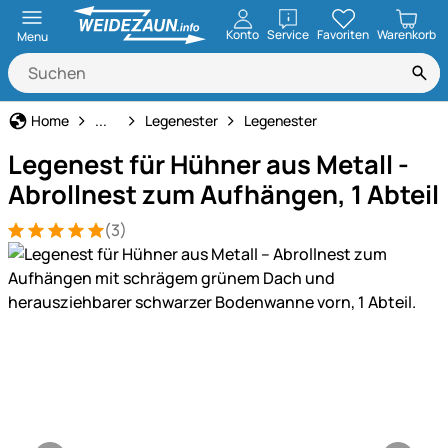
öffnen
Konto
Service
Favoriten
Warenkorb
Menu
Geflügelhaltung
Home
...
Legenester
Legenester
Legenest für Hühner aus Metall -
Abrollnest zum Aufhängen, 1 Abteil
(3)
Bewertung: 5 von 5 (3 Bewertungen)
3 Bewertungen
Produktgalerie