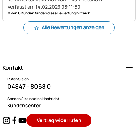
verfasst am 14.02.2023 03:11:50
0 von 0
Kunden fanden diese Bewertung hilfreich.
Alle Bewertungen anzeigen
Fußzeile
Kontakt
Rufen Sie an
04847 - 8068 0
Senden Sie uns eine Nachricht
Kundencenter
Vertrag widerrufen