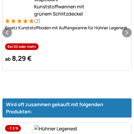
(2)
Bewertung: 5 von 5 (2 Bewertungen)
2 Bewertungen
Ersatz Kunststoffboden mit Auffangwanne für Hühner Legenest
Bei 20 oder mehr
8
,
29
€
ab
Wird oft zusammen gekauft mit folgenden
Produkten:
-
7,5
%