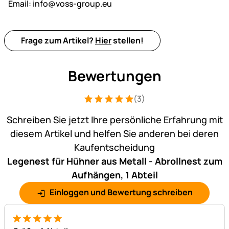
Email:
info@voss-group.eu
Frage zum Artikel?
Hier
stellen!
Bewertungen
(3)
Bewertung: 5 von 5 (3 Bewertungen)
3 Bewertungen
Schreiben Sie jetzt Ihre persönliche Erfahrung mit
diesem Artikel und helfen Sie anderen bei deren
Kaufentscheidung
Legenest für Hühner aus Metall - Abrollnest zum
Aufhängen, 1 Abteil
Einloggen und Bewertung schreiben
5 von 5