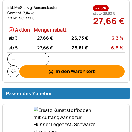
Steuerhinweis:
inkl. MwSt.,
zzgl. Versandkosten
-
7,5
%
Gewicht: 2,84 kg
statt:
29
,
90
€
27
,
66
€
Art.Nr.: 561220;0
Aktion - Mengenrabatt
statt:
Rab
ab 3
27,
66
€
26,
73
€
3,3
%
statt:
Rab
ab 5
27,
66
€
25,
81
€
6,6
%
In den Warenkorb
Passendes Zubehör