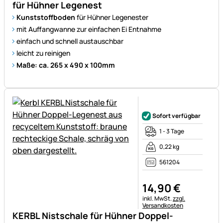
für Hühner Legenest
Kunststoffboden
für Hühner Legenester
mit Auffangwanne zur einfachen Ei Entnahme
einfach und schnell austauschbar
leicht zu reinigen
Maße: ca. 265 x 490 x 100mm
Noch keine Bewertungen ab
Sofort verfügbar
1 - 3 Tage
0,22 kg
561204
14
,
90
€
Steuerhinweis:
inkl. MwSt.
zzgl.
Versandkosten
KERBL Nistschale für Hühner Doppel-