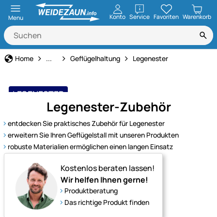
öffnen
Konto
Service
Favoriten
Warenkorb
Menu
Tierbedarf
Home
...
Geflügelhaltung
Legenester
LEGENESTER
Legenester-Zubehör
hochwertig & stabil
entdecken Sie praktisches Zubehör für Legenester
erweitern Sie Ihren Geflügelstall mit unseren Produkten
robuste Materialien ermöglichen einen langen Einsatz
Kostenlos beraten lassen!
Wir helfen Ihnen gerne!
Produktberatung
Das richtige Produkt finden