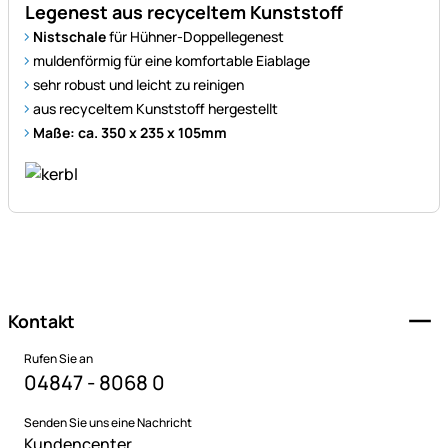
Legenest aus recyceltem Kunststoff
Nistschale
für Hühner-Doppellegenest
muldenförmig für eine komfortable Eiablage
sehr robust und leicht zu reinigen
aus recyceltem Kunststoff hergestellt
Maße: ca. 350 x 235 x 105mm
Fußzeile
Kontakt
Rufen Sie an
04847 - 8068 0
Senden Sie uns eine Nachricht
Kundencenter