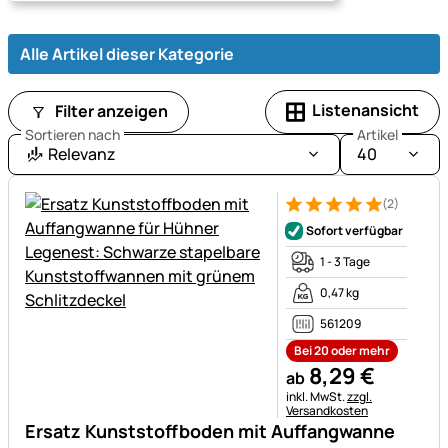
Alle Artikel dieser Kategorie
Listenansicht
Filter anzeigen
Sortieren nach
Artikel
Relevanz
40
(2)
Bewertung: 5 von 5 (2 Bewer
2 Bewertungen
Sofort verfügbar
1 - 3 Tage
0,47 kg
561209
Bei 20 oder mehr
8
,
29
€
ab
Steuerhinweis:
inkl. MwSt.
zzgl.
Versandkosten
Ersatz Kunststoffboden mit Auffangwanne