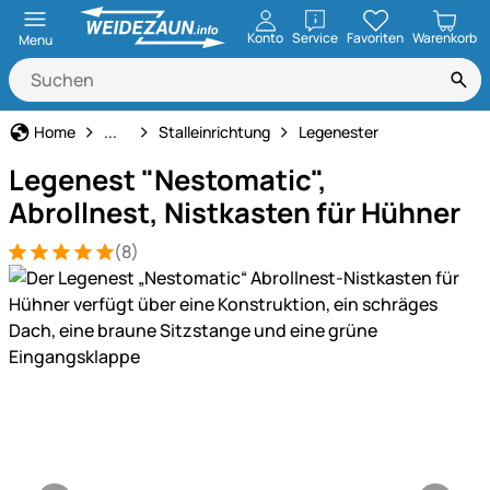
öffnen
Konto
Service
Favoriten
Warenkorb
Menu
Stall- & Tierzuchtbedarf
Home
...
Stalleinrichtung
Legenester
Legenest "Nestomatic",
Abrollnest, Nistkasten für Hühner
(8)
Bewertung: 5 von 5 (8 Bewertungen)
8 Bewertungen
Produktgalerie