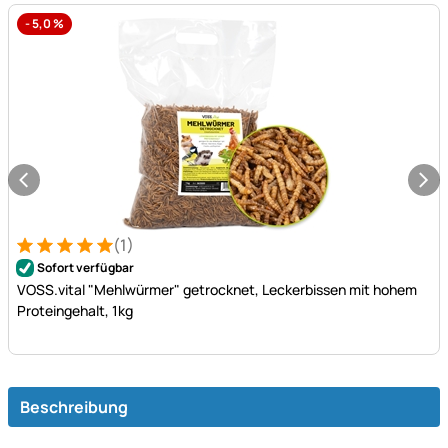
-
5,0
%
(1)
Bewertung: 5 von 5 (1 Bewertungen)
1 Bewertung
Sofort verfügbar
VOSS.vital "Mehlwürmer" getrocknet, Leckerbissen mit hohem
Proteingehalt, 1kg
Beschreibung