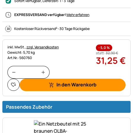
Sofort verfügbar
, Lieferzeit:
1 - 3 Tage
EXPRESSVERSAND verfügbar!
Mehr erfahren
4
Kostenloser Rückversand
-
30 Tage Rückgabe
Steuerhinweis:
inkl. MwSt.,
zzgl. Versandkosten
-
5,0
%
Gewicht: 5,70 kg
statt:
32
,
90
€
31
,
25
€
Art.Nr.: 560760
In den Warenkorb
Passendes Zubehör