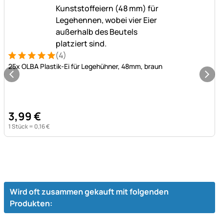
(4)
Bewertung: 5 von 5 (4 Bewertungen)
4 Bewertungen
25x OLBA Plastik-Ei für Legehühner, 48mm, braun
3
,
99
€
1 Stück =
0
,
16
€
Wird oft zusammen gekauft mit folgenden
Produkten: