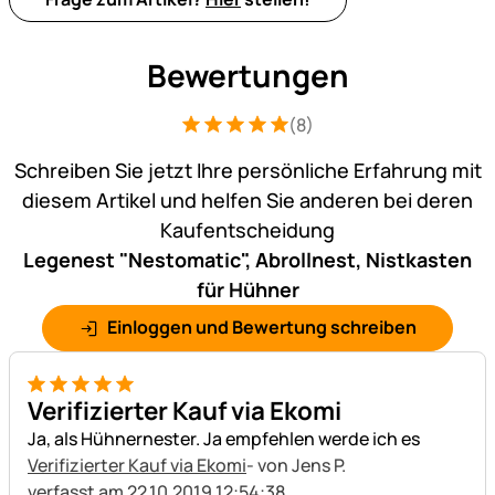
Bewertungen
(8)
Bewertung: 5 von 5 (8 Bewertungen)
8 Bewertungen
Schreiben Sie jetzt Ihre persönliche Erfahrung mit
diesem Artikel und helfen Sie anderen bei deren
Kaufentscheidung
Legenest "Nestomatic", Abrollnest, Nistkasten
für Hühner
Einloggen und Bewertung schreiben
5 von 5
Verifizierter Kauf via Ekomi
Ja, als Hühnernester. Ja empfehlen werde ich es
Verifizierter Kauf via Ekomi
- von Jens P.
verfasst am 22.10.2019 12:54:38