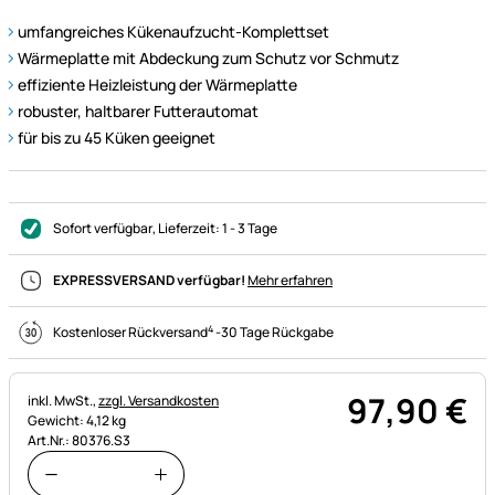
umfangreiches Kükenaufzucht-Komplettset
Wärmeplatte mit Abdeckung zum Schutz vor Schmutz
effiziente Heizleistung der Wärmeplatte
robuster, haltbarer Futterautomat
für bis zu 45 Küken geeignet
Sofort verfügbar
, Lieferzeit:
1 - 3 Tage
EXPRESSVERSAND verfügbar!
Mehr erfahren
4
Kostenloser Rückversand
-
30 Tage Rückgabe
97
,
90
€
Steuerhinweis:
inkl. MwSt.,
zzgl. Versandkosten
Gewicht: 4,12 kg
Art.Nr.: 80376.S3