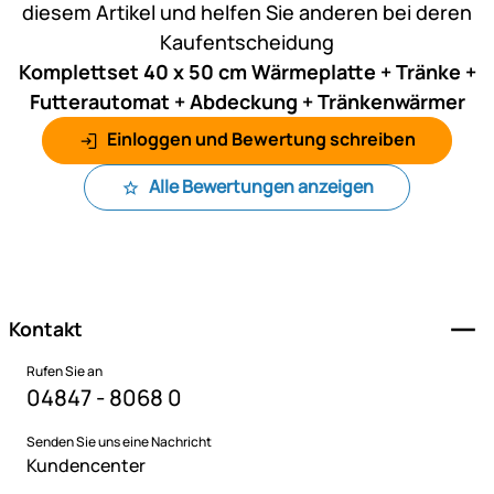
diesem Artikel und helfen Sie anderen bei deren
Kaufentscheidung
Komplettset 40 x 50 cm Wärmeplatte + Tränke +
Futterautomat + Abdeckung + Tränkenwärmer
Einloggen und Bewertung schreiben
Alle Bewertungen anzeigen
Fußzeile
Kontakt
Rufen Sie an
04847 - 8068 0
Senden Sie uns eine Nachricht
Kundencenter