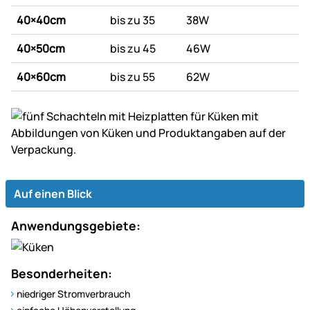
40×40cm
bis zu 35
38W
40×50cm
bis zu 45
46W
40×60cm
bis zu 55
62W
Auf einen Blick
Anwendungsgebiete:
Besonderheiten:
niedriger Stromverbrauch