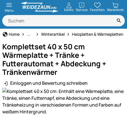
öffnen
Konto
Service
Favoriten
Warenkorb
Menu
Haus und Hof
Home
...
Winterartikel
Heizplatten & Wärmeplatten
Komplettset 40 x 50 cm
Wärmeplatte + Tränke +
Futterautomat + Abdeckung +
Tränkenwärmer
Einloggen und Bewertung schreiben
Produktgalerie