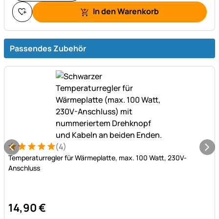
In den Warenkorb
Passendes Zubehör
(4)
Bewertung: 5 von 5 (4 Bewertungen)
4 Bewertungen
Temperaturregler für Wärmeplatte, max. 100 Watt, 230V-
Anschluss
14
,
90
€