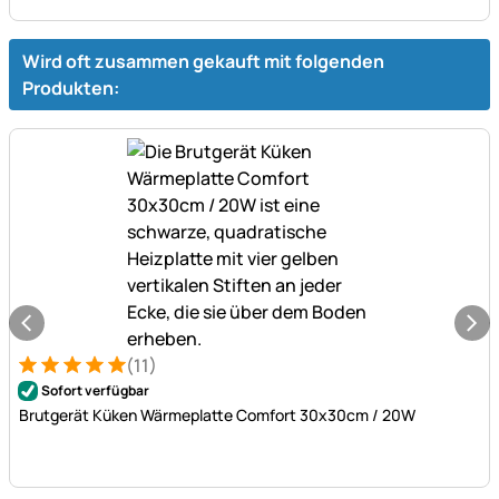
Wird oft zusammen gekauft mit folgenden
Produkten:
(11)
Bewertung: 5 von 5 (11 Bewertungen)
11 Bewertungen
Sofort verfügbar
Brutgerät Küken Wärmeplatte Comfort 30x30cm / 20W