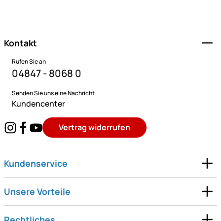
Fußzeile
Kontakt
Rufen Sie an
04847 - 8068 0
Senden Sie uns eine Nachricht
Kundencenter
Vertrag widerrufen
Kundenservice
Unsere Vorteile
Rechtliches