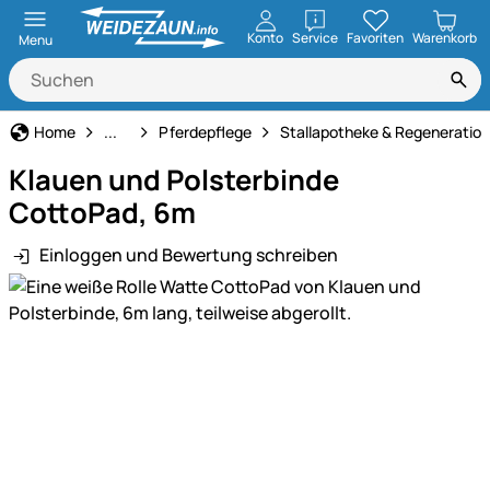
öffnen
Konto
Service
Favoriten
Warenkorb
Menu
Pferdehaltung
Home
...
Pferdepflege
Stallapotheke & Regeneration
Klauen und Polsterbinde
CottoPad, 6m
Einloggen und Bewertung schreiben
Produktgalerie