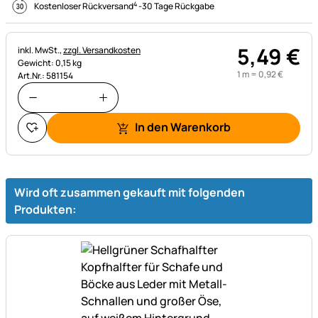
4
Kostenloser Rückversand
-
30 Tage Rückgabe
5
,
49
€
Steuerhinweis:
inkl. MwSt.,
zzgl. Versandkosten
Gewicht: 0,15 kg
1 m =
0
,
92
€
Art.Nr.: 581154
In den Warenkorb
Wird oft zusammen gekauft mit folgenden
Produkten: