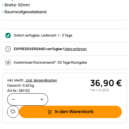
Breite: 50mm
Baumwollgewebeband
Sofort verfügbar
, Lieferzeit:
1 - 3 Tage
EXPRESSVERSAND verfügbar!
Mehr erfahren
4
Kostenloser Rückversand
-
30 Tage Rückgabe
36
,
90
€
Steuerhinweis:
inkl. MwSt.,
zzgl. Versandkosten
Gewicht: 0,63 kg
1 m =
0
,
25
€
Art.Nr.: 581132
In den Warenkorb