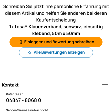
Schreiben Sie jetzt Ihre persönliche Erfahrung mit
diesem Artikel und helfen Sie anderen bei deren
Kaufentscheidung
1x tesa® Klauenverband, schwarz, einseitig
klebend, 50m x 50mm
Einloggen und Bewertung schreiben
Alle Bewertungen anzeigen
Fußzeile
Kontakt
Rufen Sie an
04847 - 8068 0
Senden Sie uns eine Nachricht