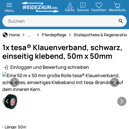
öffnen
Konto
Service
Favoriten
Warenkorb
Menu
Pferdehaltung
Home
...
Pferdepflege
Stallapotheke & Regeneration
1x tesa® Klauenverband, schwarz,
einseitig klebend, 50m x 50mm
Einloggen und Bewertung schreiben
Produktgalerie
Länge: 50m