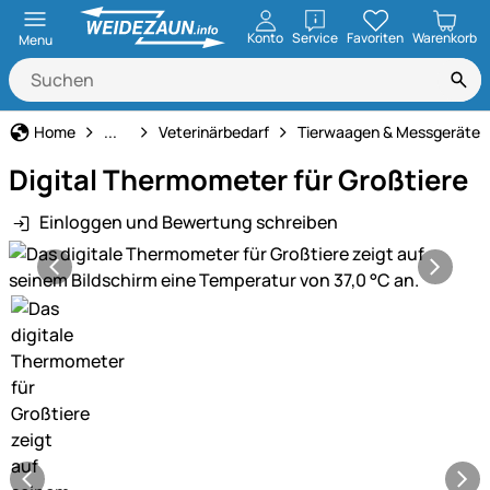
öffnen
Konto
Service
Favoriten
Warenkorb
Menu
Tierbedarf
Home
...
Veterinärbedarf
Tierwaagen & Messgeräte
Digital Thermometer für Großtiere
Einloggen und Bewertung schreiben
Produktgalerie