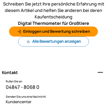
Schreiben Sie jetzt Ihre persönliche Erfahrung mit
diesem Artikel und helfen Sie anderen bei deren
Kaufentscheidung
Digital Thermometer für Großtiere
Einloggen und Bewertung schreiben
Alle Bewertungen anzeigen
Fußzeile
Kontakt
Rufen Sie an
04847 - 8068 0
Senden Sie uns eine Nachricht
Kundencenter