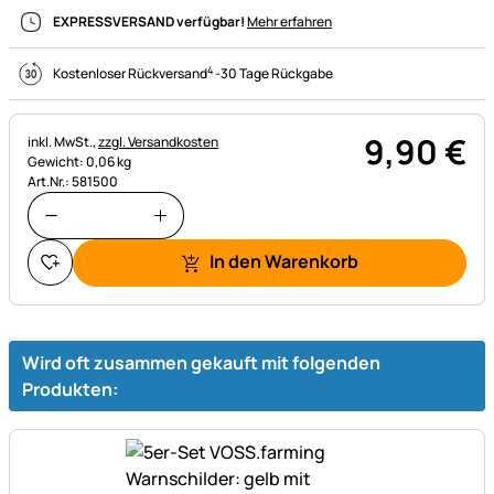
EXPRESSVERSAND verfügbar!
Mehr erfahren
4
Kostenloser Rückversand
-
30 Tage Rückgabe
9
,
90
€
Steuerhinweis:
inkl. MwSt.,
zzgl. Versandkosten
Gewicht: 0,06 kg
Art.Nr.: 581500
In den Warenkorb
Wird oft zusammen gekauft mit folgenden
Produkten: