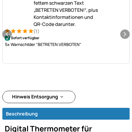
(1)
Bewertung: 5 von 5 (1 Bewertungen)
1 Bewertung
Sofort verfügbar
5x Warnschilder "BETRETEN VERBOTEN"
Hinweis Entsorgung
Beschreibung
Digital Thermometer für