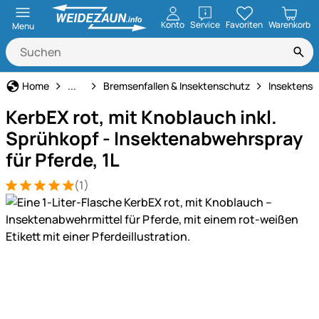
öffnen
Konto
Service
Favoriten
Warenkorb
Menu
Pferdehaltung
Home
...
Bremsenfallen & Insektenschutz
Insektensc
KerbEX rot, mit Knoblauch inkl.
Sprühkopf - Insektenabwehrspray
für Pferde, 1L
(1)
Bewertung: 5 von 5 (1 Bewertungen)
1 Bewertung
Produktgalerie