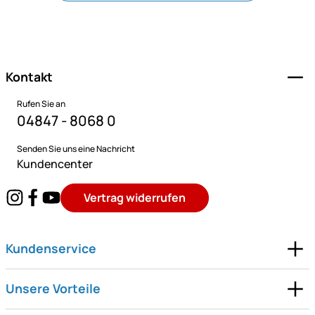
Fußzeile
Kontakt
Rufen Sie an
04847 - 8068 0
Senden Sie uns eine Nachricht
Kundencenter
Vertrag widerrufen
Kundenservice
Unsere Vorteile