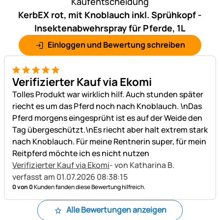
Kaufentscheidung
KerbEX rot, mit Knoblauch inkl. Sprühkopf -
Insektenabwehrspray für Pferde, 1L
Einloggen und Bewertung schreiben
5 von 5
Verifizierter Kauf via Ekomi
Tolles Produkt war wirklich hilf. Auch stunden später
riecht es um das Pferd noch nach Knoblauch. \nDas
Pferd morgens eingesprüht ist es auf der Weide den
Tag übergeschützt.\nEs riecht aber halt extrem stark
nach Knoblauch. Für meine Rentnerin super, für mein
Reitpferd möchte ich es nicht nutzen
Verifizierter Kauf via Ekomi
- von Katharina B.
verfasst am 01.07.2026 08:38:15
0 von 0
Kunden fanden diese Bewertung hilfreich.
Alle Bewertungen anzeigen