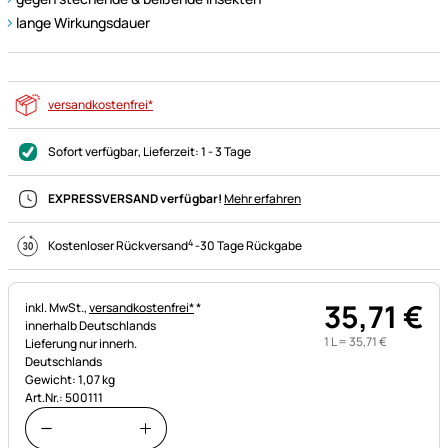
lange Wirkungsdauer
versandkostenfrei*
Sofort verfügbar
, Lieferzeit:
1 - 3 Tage
EXPRESSVERSAND verfügbar!
Mehr erfahren
4
Kostenloser Rückversand
-
30 Tage Rückgabe
35
,
71
€
Steuerhinweis:
inkl. MwSt.,
versandkostenfrei*
*
innerhalb Deutschlands
1 L =
35
,
71
€
Lieferung nur innerh.
Deutschlands
Gewicht: 1,07 kg
Art.Nr.: 500111