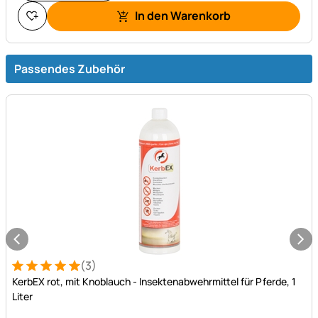
In den Warenkorb
Passendes Zubehör
(3)
Bewertung: 5 von 5 (3 Bewertungen)
3 Bewertungen
KerbEX rot, mit Knoblauch - Insektenabwehrmittel für Pferde, 1
Liter