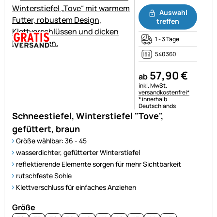
Noch keine Bewertungen ab
Auswahl
treffen
1 - 3 Tage
540360
57
,
90
€
ab
Steuerhinweis:
inkl. MwSt.
versandkostenfrei*
* innerhalb
Deutschlands
Schneestiefel, Winterstiefel "Tove",
gefüttert, braun
Größe wählbar: 36 - 45
wasserdichter, gefütterter Winterstiefel
reflektierende Elemente sorgen für mehr Sichtbarkeit
rutschfeste Sohle
Klettverschluss für einfaches Anziehen
Größe