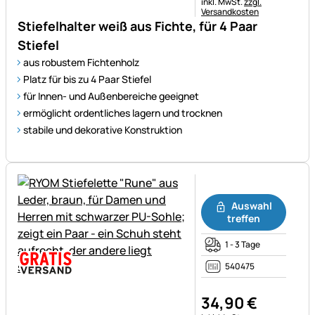
Steuerhinweis:
inkl. MwSt.
zzgl.
Versandkosten
Stiefelhalter weiß aus Fichte, für 4 Paar
Stiefel
aus robustem Fichtenholz
Platz für bis zu 4 Paar Stiefel
für Innen- und Außenbereiche geeignet
ermöglicht ordentliches lagern und trocknen
stabile und dekorative Konstruktion
Noch keine Bewertungen ab
Auswahl
treffen
1 - 3 Tage
540475
34
,
90
€