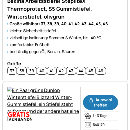
Bekina Arbeitsstiefel StepliteX
Thermoprotect, S5 Gummistiefel,
Winterstiefel, olivgrün
Größe wählbar: 37, 38, 39, 40, 41, 42, 43, 44, 45, 46
leichte Sicherheitsstiefel
vielseitige Isolierung: Sommer & Winter, bis -40 °C
komfortables Fußbett
beständig gegen Öl, Benzin, Säuren
Größe
37
38
39
40
41
42
43
44
45
46
Noch keine Bewertungen ab
Auswahl
treffen
1 - 3 Tage
540170