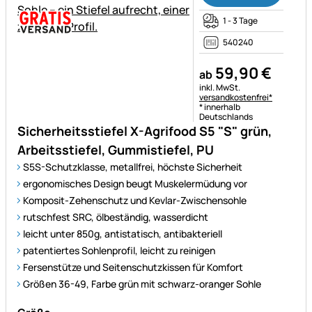
1 - 3 Tage
540240
59
,
90
€
ab
Steuerhinweis:
inkl. MwSt.
versandkostenfrei*
* innerhalb
Deutschlands
Sicherheitsstiefel X-Agrifood S5 "S" grün,
Arbeitsstiefel, Gummistiefel, PU
S5S-Schutzklasse, metallfrei, höchste Sicherheit
ergonomisches Design beugt Muskelermüdung vor
Komposit-Zehenschutz und Kevlar-Zwischensohle
rutschfest SRC, ölbeständig, wasserdicht
leicht unter 850g, antistatisch, antibakteriell
patentiertes Sohlenprofil, leicht zu reinigen
Fersenstütze und Seitenschutzkissen für Komfort
Größen 36-49, Farbe grün mit schwarz-oranger Sohle