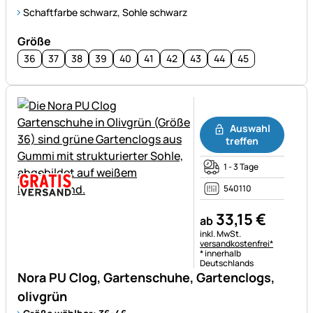
Schaftfarbe schwarz, Sohle schwarz
Größe
36
37
38
39
40
41
42
43
44
45
Noch keine Bewertungen ab
Auswahl
treffen
1 - 3 Tage
540110
33
,
15
€
ab
Steuerhinweis:
inkl. MwSt.
versandkostenfrei*
* innerhalb
Deutschlands
Nora PU Clog, Gartenschuhe, Gartenclogs,
olivgrün