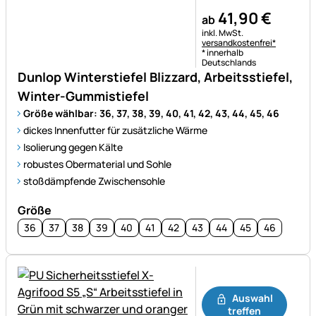
41
,
90
€
ab
Steuerhinweis:
inkl. MwSt.
versandkostenfrei*
* innerhalb
Deutschlands
Dunlop Winterstiefel Blizzard, Arbeitsstiefel,
Winter-Gummistiefel
Größe wählbar: 36, 37, 38, 39, 40, 41, 42, 43, 44, 45, 46
dickes Innenfutter für zusätzliche Wärme
Isolierung gegen Kälte
robustes Obermaterial und Sohle
stoßdämpfende Zwischensohle
Größe
36
37
38
39
40
41
42
43
44
45
46
Noch keine Bewertungen ab
Auswahl
treffen