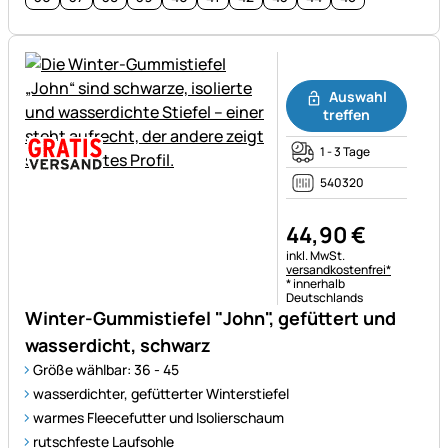
Noch keine Bewertungen ab
Auswahl
treffen
1 - 3 Tage
540320
44
,
90
€
Steuerhinweis:
inkl. MwSt.
versandkostenfrei*
* innerhalb
Deutschlands
Winter-Gummistiefel "John", gefüttert und
wasserdicht, schwarz
Größe wählbar: 36 - 45
wasserdichter, gefütterter Winterstiefel
warmes Fleecefutter und Isolierschaum
rutschfeste Laufsohle