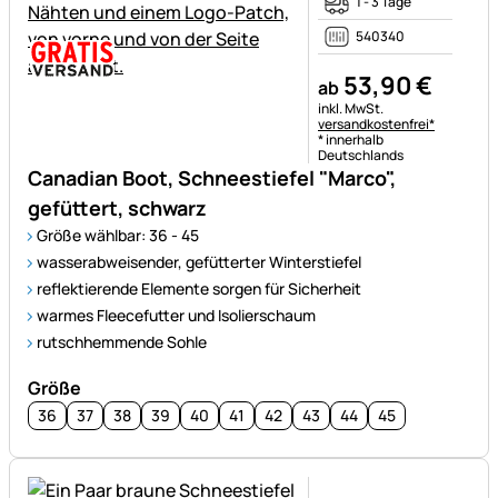
1 - 3 Tage
540340
53
,
90
€
ab
Steuerhinweis:
inkl. MwSt.
versandkostenfrei*
* innerhalb
Deutschlands
Canadian Boot, Schneestiefel "Marco",
gefüttert, schwarz
Größe wählbar: 36 - 45
wasserabweisender, gefütterter Winterstiefel
reflektierende Elemente sorgen für Sicherheit
warmes Fleecefutter und Isolierschaum
rutschhemmende Sohle
Größe
36
37
38
39
40
41
42
43
44
45