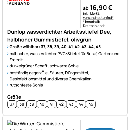
16
,
90
€
ab
Steuerhinweis:
inkl. MwSt.
versandkostenfrei*
* innerhalb
Deutschlands
Dunlop wasserdichter Arbeitsstiefel Dee,
halbhoher Gummistiefel, olivgrün
Größe wählbar: 37, 38, 39, 40, 41, 42, 43, 44, 45
halbhoher, wasserdichter PVC-Stiefel für Beruf, Garten und
Freizeit
dunkelgrüner Schaft, schwarze Sohle
beständig gegen Öle, Säuren, Düngemittel,
Desinfektionsmittel und diverse Chemikalien
rutschfeste Sohle
Größe
37
38
39
40
41
42
43
44
45
Noch keine Bewertungen ab