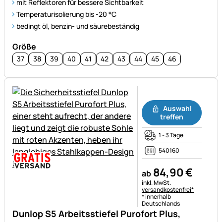
mit Reflektoren für bessere Sichtbarkeit
Temperaturisolierung bis -20 °C
bedingt öl, benzin- und säurebeständig
Größe
37
38
39
40
41
42
43
44
45
46
Noch keine Bewertungen ab
Auswahl
treffen
1 - 3 Tage
540160
84
,
90
€
ab
Steuerhinweis:
inkl. MwSt.
versandkostenfrei*
* innerhalb
Deutschlands
Dunlop S5 Arbeitsstiefel Purofort Plus,