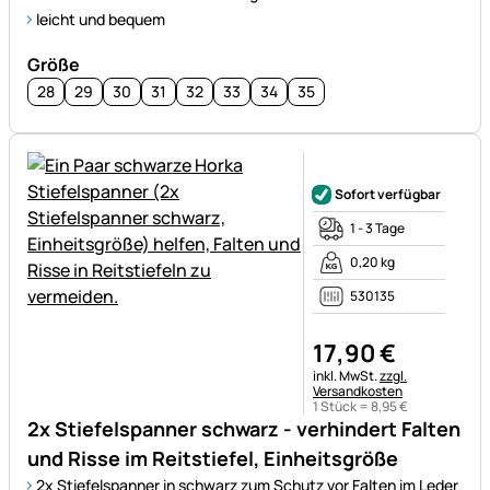
leicht und bequem
Größe
28
29
30
31
32
33
34
35
Noch keine Bewertungen ab
Sofort verfügbar
1 - 3 Tage
0,20 kg
530135
17
,
90
€
Steuerhinweis:
inkl. MwSt.
zzgl.
Versandkosten
1 Stück =
8
,
95
€
2x Stiefelspanner schwarz - verhindert Falten
und Risse im Reitstiefel, Einheitsgröße
2x Stiefelspanner in schwarz zum Schutz vor Falten im Leder