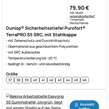
79
,
90
€
Steuerhinweis:
inkl. MwSt.
versandkostenfrei*
* innerhalb
Deutschlands
Dunlop® Sicherheitsstiefel Purofort®
TerraPRO S5 SRC, mit Stahlkappe
mit Zehenschutz und Durchtrittsschutz
Obermaterial aus geschäumtem Polyurethan
mit SRC Außensohle
Temperaturisolierung bis -20 °C
bedingt öl-, benzin- und säurebeständig
Größe
37
38
39
40
41
42
43
44
45
46
Noch keine Bewertungen ab
Auswahl
treffen