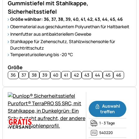
Gummistiefel mit Stahlkappe,
Sicherheitsstiefel
Größe wählbar: 36, 37, 38, 39, 40, 41, 42, 43, 44, 45, 46
Obermaterial aus geschäumtem Polyurethan für Haltbarkeit
Innenfutter aus antibakteriellem Gewebe
Stahlkappe für Zehenschutz, Stahlzwischensohle für
Durchtrittschutz
Temperaturisolierung bis -20 °C
Größe
36
37
38
39
40
41
42
43
44
45
46
Noch keine Bewertungen ab
Auswahl
treffen
1 - 3 Tage
540220