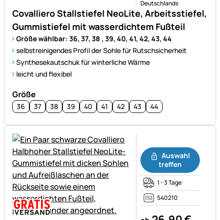
Deutschlands
Covalliero Stallstiefel NeoLite, Arbeitsstiefel,
Gummistiefel mit wasserdichtem Fußteil
Größe wählbar: 36, 37, 38 , 39, 40, 41, 42, 43, 44
selbstreinigendes Profil der Sohle für Rutschsicherheit
Synthesekautschuk für winterliche Wärme
leicht und flexibel
Größe
36
37
38
39
40
41
42
43
44
Noch keine Bewertungen ab
Auswahl
treffen
1 - 3 Tage
540210
26
,
90
€