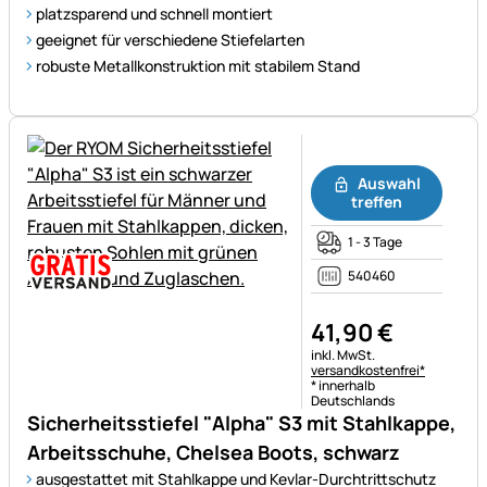
platzsparend und schnell montiert
geeignet für verschiedene Stiefelarten
robuste Metallkonstruktion mit stabilem Stand
Noch keine Bewertungen ab
Auswahl
treffen
1 - 3 Tage
540460
41
,
90
€
Steuerhinweis:
inkl. MwSt.
versandkostenfrei*
* innerhalb
Deutschlands
Sicherheitsstiefel "Alpha" S3 mit Stahlkappe,
Arbeitsschuhe, Chelsea Boots, schwarz
ausgestattet mit Stahlkappe und Kevlar-Durchtrittschutz