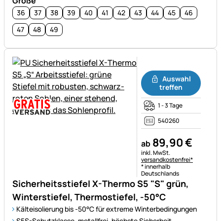
Größe
36
37
38
39
40
41
42
43
44
45
46
47
48
49
Noch keine Bewertungen ab
Auswahl
treffen
1 - 3 Tage
540260
89
,
90
€
ab
Steuerhinweis:
inkl. MwSt.
versandkostenfrei*
* innerhalb
Deutschlands
Sicherheitsstiefel X-Thermo S5 "S" grün,
Winterstiefel, Thermostiefel, -50°C
Kälteisolierung bis -50°C für extreme Winterbedingungen
S5S-Schutzklasse, metallfrei, höchste Sicherheit