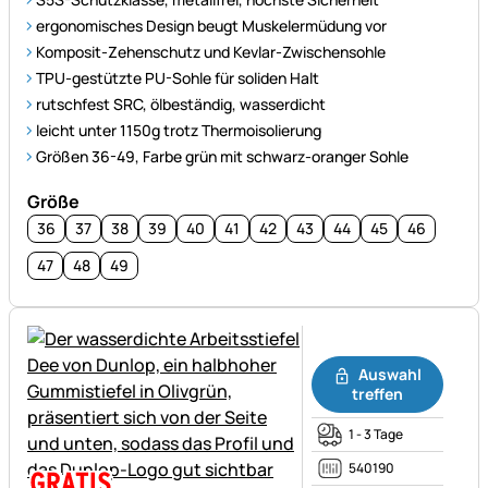
ergonomisches Design beugt Muskelermüdung vor
Komposit-Zehenschutz und Kevlar-Zwischensohle
TPU-gestützte PU-Sohle für soliden Halt
rutschfest SRC, ölbeständig, wasserdicht
leicht unter 1150g trotz Thermoisolierung
Größen 36-49, Farbe grün mit schwarz-oranger Sohle
Größe
36
37
38
39
40
41
42
43
44
45
46
47
48
49
Noch keine Bewertungen ab
Auswahl
treffen
1 - 3 Tage
540190