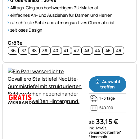
Größe wählbar: 36-46
Alltags-Clog aus hochwertigem PU-Material
einfaches An- und Ausziehen für Damen und Herren
rutschfeste Sohle und atmungsaktives Obermaterial
zeitloses Design
Größe
36
37
38
39
40
41
42
43
44
45
46
Noch keine Bewertungen ab
Auswahl
treffen
1 - 3 Tage
540200
33
,
15
€
ab
Steuerhinweis:
inkl. MwSt.
versandkostenfrei*
* innerhalb