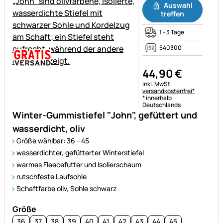
Auswahl
treffen
1 - 3 Tage
540300
44
,
90
€
Steuerhinweis:
inkl. MwSt.
versandkostenfrei*
* innerhalb
Deutschlands
Winter-Gummistiefel "John", gefüttert und
wasserdicht, oliv
Größe wählbar: 36 - 45
wasserdichter, gefütterter Winterstiefel
warmes Fleecefutter und Isolierschaum
rutschfeste Laufsohle
Schaftfarbe oliv, Sohle schwarz
Größe
36
37
38
39
40
41
42
43
44
45