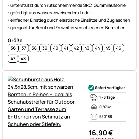
unterstützt durch rutschhemmende SRC-Gummilaufsohle
gefertigt aus wasserabweisendem Leder
einfacher Einstieg durch elastische Einsätze und Zuglaschen
geeignet für Beruf und Freizeit in verschiedenen Bereichen
Größe
36
37
38
39
40
41
42
43
44
45
46
47
48
Noch keine Bewertungen ab
Sofort verfügbar
1 - 3 Tage
0,87 kg
530188
16
,
90
€
Steuerhinweis: