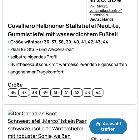
ab
Steuerhinweis:
inkl. MwSt.
versandkostenfrei*
* innerhalb
Deutschlands
Covalliero Halbhoher Stallstiefel NeoLite,
Gummistiefel mit wasserdichtem Fußteil
Größe wählbar: 36, 37, 38, 39, 40, 41, 42, 43, 44
ideal für Stall- und Weidenarbeit
selbstreinigendes Profil
Synthesekautschuk mit wärmeisolierenden Eigenschaften
angenehmer Tragekomfort
Größe
36
37
38
39
40
41
42
43
44
Noch keine Bewertungen ab
Auswahl
treffen