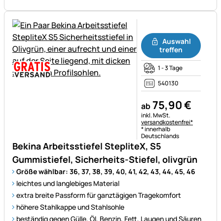
Noch keine Bewertungen ab
Auswahl
treffen
1 - 3 Tage
540130
75
,
90
€
ab
Steuerhinweis:
inkl. MwSt.
versandkostenfrei*
* innerhalb
Deutschlands
Bekina Arbeitsstiefel StepliteX, S5
Gummistiefel, Sicherheits-Stiefel, olivgrün
Größe wählbar: 36, 37, 38, 39, 40, 41, 42, 43, 44, 45, 46
leichtes und langlebiges Material
extra breite Passform für ganztägigen Tragekomfort
höhere Stahlkappe und Stahlsohle
beständig gegen Gülle, Öl, Benzin, Fett, Laugen und Säuren