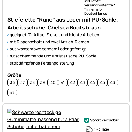
Steuerhinweis:
inkl. MwSt.
versandkostenfrei*
* innerhalb
Deutschlands
Stiefelette "Rune" aus Leder mit PU-Sohle,
Arbeitsschuhe, Chelsea Boots braun
geeignet für Alltag, Freizeit und leichte Arbeiten
mit Rippenschaft und zwei Anzieh-Riemen
aus wasserabweisendem Leder gefertigt
rutschhemmende und antistatische PU-Sohle
stoßdämpfende Fersenpolsterung
Größe
36
37
38
39
40
41
42
43
44
45
46
47
Noch keine Bewertungen ab
Sofort verfügbar
1 - 3 Tage