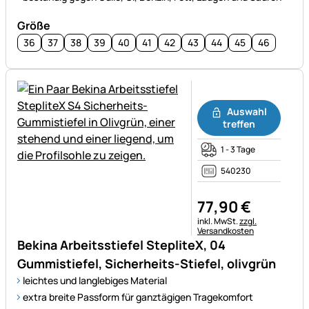
Größe
36
37
38
39
40
41
42
43
44
45
46
Noch keine Bewertungen ab
Auswahl
treffen
1 - 3 Tage
540230
77
,
90
€
Steuerhinweis:
inkl. MwSt.
zzgl.
Versandkosten
Bekina Arbeitsstiefel StepliteX, 04
Gummistiefel, Sicherheits-Stiefel, olivgrün
leichtes und langlebiges Material
extra breite Passform für ganztägigen Tragekomfort