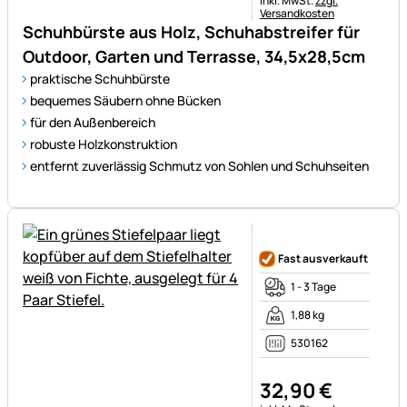
inkl. MwSt.
zzgl.
Versandkosten
Schuhbürste aus Holz, Schuhabstreifer für
Outdoor, Garten und Terrasse, 34,5x28,5cm
praktische Schuhbürste
bequemes Säubern ohne Bücken
für den Außenbereich
robuste Holzkonstruktion
entfernt zuverlässig Schmutz von Sohlen und Schuhseiten
Noch keine Bewertungen ab
Fast ausverkauft
1 - 3 Tage
1,88 kg
530162
32
,
90
€