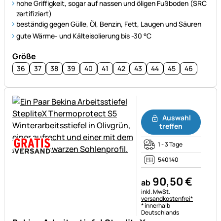
hohe Griffigkeit, sogar auf nassen und öligen Fußboden (SRC
zertifiziert)
beständig gegen Gülle, Öl, Benzin, Fett, Laugen und Säuren
gute Wärme- und Kälteisolierung bis -30 °C
Größe
36
37
38
39
40
41
42
43
44
45
46
Noch keine Bewertungen ab
Auswahl
treffen
1 - 3 Tage
540140
90
,
50
€
ab
Steuerhinweis:
inkl. MwSt.
versandkostenfrei*
* innerhalb
Deutschlands