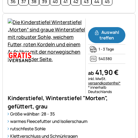
36
37
38
39
40
41
42
43
44
45
Noch keine Bewertungen ab
Auswahl
treffen
1 - 3 Tage
540380
41
,
90
€
ab
Steuerhinweis:
inkl. MwSt.
versandkostenfrei*
* innerhalb
Deutschlands
Kinderstiefel, Winterstiefel "Morten",
gefüttert, grau
Größe wählbar: 28 - 35
warmes Fleecefutter und Isolierschaum
rutschfeste Sohle
Klettverschluss und Schnürkragen