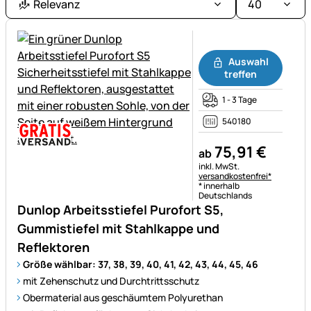
Relevanz
40
Noch keine Bewertungen ab
Auswahl
treffen
1 - 3 Tage
540180
75
,
91
€
ab
Steuerhinweis:
inkl. MwSt.
versandkostenfrei*
* innerhalb
Deutschlands
Dunlop Arbeitsstiefel Purofort S5,
Gummistiefel mit Stahlkappe und
Reflektoren
Größe wählbar: 37, 38, 39, 40, 41, 42, 43, 44, 45, 46
mit Zehenschutz und Durchtrittsschutz
Obermaterial aus geschäumtem Polyurethan