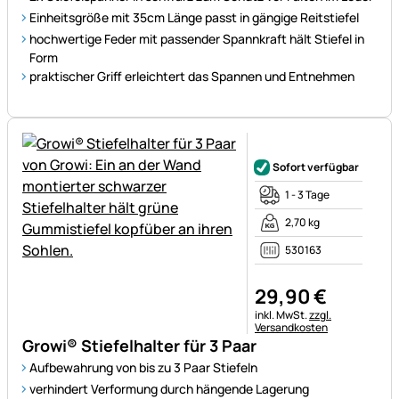
Einheitsgröße mit 35cm Länge passt in gängige Reitstiefel
hochwertige Feder mit passender Spannkraft hält Stiefel in
Form
praktischer Griff erleichtert das Spannen und Entnehmen
Noch keine Bewertungen ab
Sofort verfügbar
1 - 3 Tage
2,70 kg
530163
29
,
90
€
Steuerhinweis:
inkl. MwSt.
zzgl.
Versandkosten
Growi® Stiefelhalter für 3 Paar
Aufbewahrung von bis zu 3 Paar Stiefeln
verhindert Verformung durch hängende Lagerung