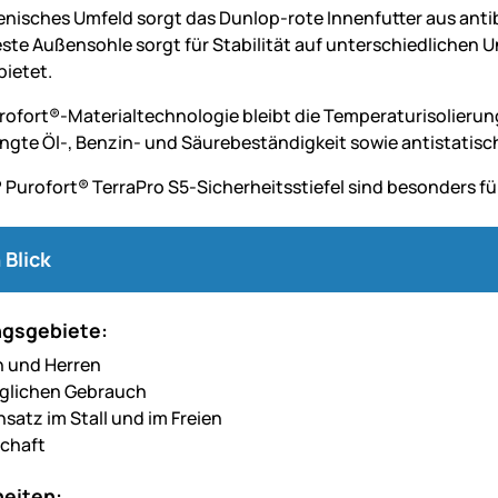
ienisches Umfeld sorgt das Dunlop-rote Innenfutter aus ant
este Außensohle sorgt für Stabilität auf unterschiedlichen
bietet.
ofort®-Materialtechnologie bleibt die Temperaturisolierung b
ngte Öl-, Benzin- und Säurebeständigkeit sowie antistatis
 Purofort® TerraPro S5-Sicherheitsstiefel sind besonders fü
 Blick
gsgebiete:
n und Herren
äglichen Gebrauch
nsatz im Stall und im Freien
chaft
eiten: