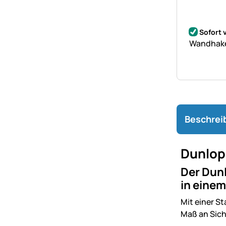
Noch kei
Sofort 
Wandhake
Beschrei
Dunlop
Der Dunl
in einem
Mit einer S
Maß an Sich