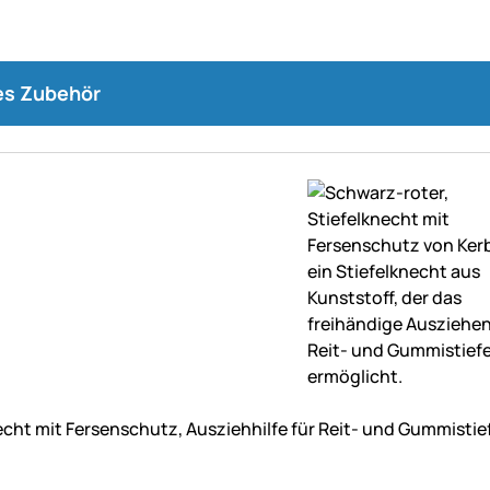
s Zubehör
ne Bewertungen abgegeben
echt mit Fersenschutz, Ausziehhilfe für Reit- und Gummistief