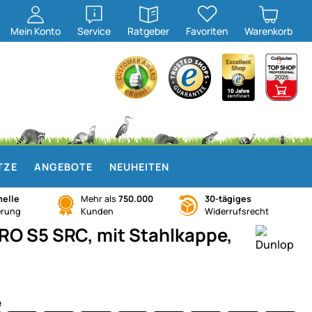
öffnen
öffnen
Mein
Konto
Service
Ratgeber
Favoriten
Warenkorb
TZE
ANGEBOTE
NEUHEITEN
elle
Mehr als
750.000
30-tägiges
erung
Kunden
Widerrufsrecht
PRO S5 SRC, mit Stahlkappe,
e