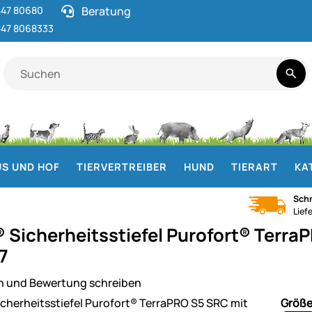
47 80680
Beratung
47 8068333
S UND HOF
TIERVERTREIBER
HUND
TIERART
KA
Schn
Lief
 Sicherheitsstiefel Purofort® Terra
7
n und Bewertung schreiben
ie
Größ