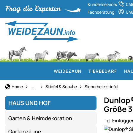
Kundenservice:
048
Fachberatung:
048
WEIDEZAUN
TIERBEDARF
HAU
Arbeitskleidung & Schutzausrüstung
Home
...
Stiefel & Schuhe
Sicherheitsstiefel
Dunlop®
HAUS UND HOF
Größe 3
Garten & Heimdekoration
Einlogge
Produktgaler
Gartenzäune