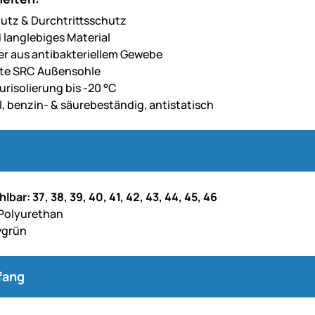
tz & Durchtrittsschutz
d langlebiges Material
er aus antibakteriellem Gewebe
ste SRC Außensohle
risolierung bis -20 °C
l, benzin- & säurebeständig, antistatisch
bar: 37, 38, 39, 40, 41, 42, 43, 44, 45, 46
 Polyurethan
ivgrün
fang