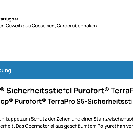
ne Bewertungen abgegeben
verfügbar
n Geweih aus Gusseisen, Garderobenhaken
bung
® Sicherheitsstiefel Purofort® Terr
op® Purofort® TerraPro S5-Sicherheitsstie
.
tahlkappe zum Schutz der Zehen und einer Stahlzwischensohle
erheit. Das Obermaterial aus geschäumtem Polyurethan verle