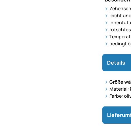
Zehenschu
leicht un
Innenfutt
rutschfe
Temperatu
bedingt ö
Details
Größe wähl
Material:
Farbe: ol
Lieferum