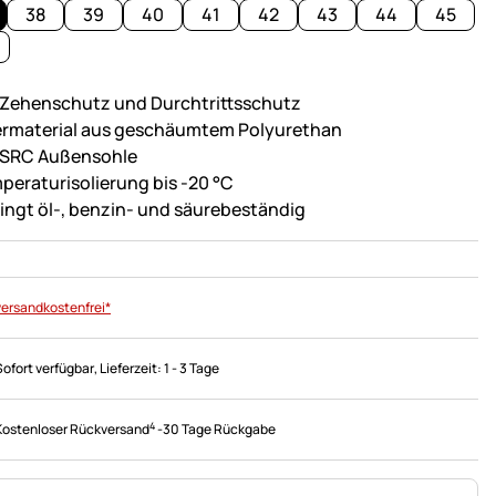
38
39
40
41
42
43
44
45
 Zehenschutz und Durchtrittsschutz
rmaterial aus geschäumtem Polyurethan
 SRC Außensohle
peraturisolierung bis -20 °C
ingt öl-, benzin- und säurebeständig
versandkostenfrei*
Sofort verfügbar
, Lieferzeit:
1 - 3 Tage
4
Kostenloser Rückversand
-
30 Tage Rückgabe