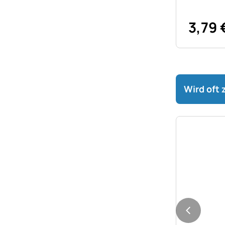
3
,
79
Wird oft