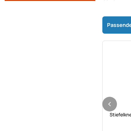
Passende
Noch kei
Stiefelkn