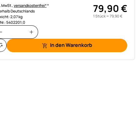
79
,
90
€
uerhinweis:
l. MwSt.,
versandkostenfrei*
*
erhalb Deutschlands
1 Stück =
79
,
90
€
icht: 2,07 kg
.Nr.: 5402201;0
In den Warenkorb