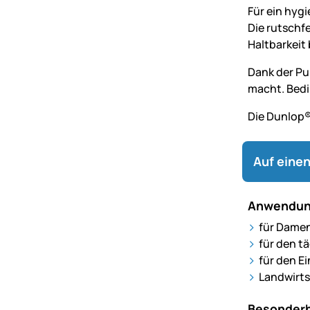
Für ein hyg
Die rutschf
Haltbarkeit 
Dank der Pur
macht. Bedi
Die Dunlop®
Auf einen
Anwendun
für Dame
für den t
für den Ei
Landwirts
Besonderh