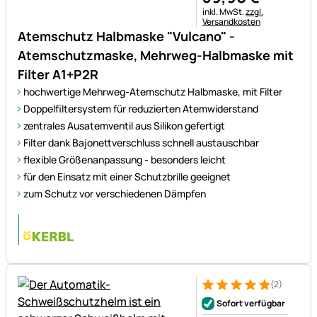
Steuerhinweis:
inkl. MwSt.
zzgl.
Versandkosten
Atemschutz Halbmaske "Vulcano" -
Atemschutzmaske, Mehrweg-Halbmaske mit
Filter A1+P2R
hochwertige Mehrweg-Atemschutz Halbmaske, mit Filter
Doppelfiltersystem für reduzierten Atemwiderstand
zentrales Ausatemventil aus Silikon gefertigt
Filter dank Bajonettverschluss schnell austauschbar
flexible Größenanpassung - besonders leicht
für den Einsatz mit einer Schutzbrille geeignet
zum Schutz vor verschiedenen Dämpfen
(2)
Bewertung: 5 von 5 (2 Bewer
2 Bewertungen
Sofort verfügbar