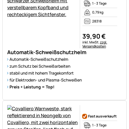
1 - 3 Tage
0,79 kg
28318
39
,
90
€
Steuerhinweis:
inkl. MwSt.
zzgl.
Versandkosten
Automatik-Schweißschutzhelm
Automatik-Schweißschutzhelm
zum Schutz bei Schweißarbeiten
stabil und mit hohem Tragekomfort
für Elektroden- und Plasma-Schweißen
Preis + Leistung = Top!
Noch keine Bewertungen ab
Fast ausverkauft
1 - 3 Tage