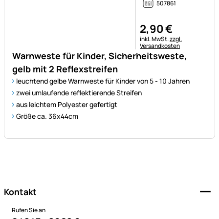
507861
2
,
90
€
Steuerhinweis:
inkl. MwSt.
zzgl.
Versandkosten
Warnweste für Kinder, Sicherheitsweste,
gelb mit 2 Reflexstreifen
leuchtend gelbe Warnweste für Kinder von 5 - 10 Jahren
zwei umlaufende reflektierende Streifen
aus leichtem Polyester gefertigt
Größe ca. 36x44cm
Fußzeile
Kontakt
Rufen Sie an