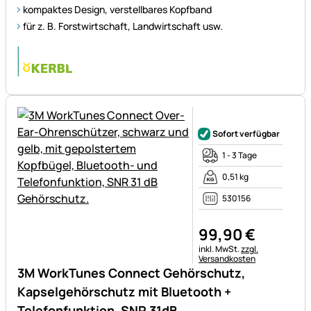
kompaktes Design, verstellbares Kopfband
für z. B. Forstwirtschaft, Landwirtschaft usw.
Noch keine Bewertungen ab
Sofort verfügbar
1 - 3 Tage
0,51 kg
530156
99
,
90
€
Steuerhinweis:
inkl. MwSt.
zzgl.
Versandkosten
3M WorkTunes Connect Gehörschutz,
Kapselgehörschutz mit Bluetooth +
Telefonfunktion, SNR 31dB