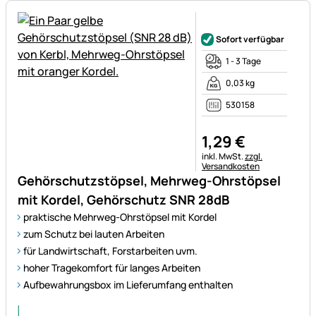
Noch keine Bewertungen ab
Sofort verfügbar
1 - 3 Tage
0,03 kg
530158
1
,
29
€
Steuerhinweis:
inkl. MwSt.
zzgl.
Versandkosten
Gehörschutzstöpsel, Mehrweg-Ohrstöpsel
mit Kordel, Gehörschutz SNR 28dB
praktische Mehrweg-Ohrstöpsel mit Kordel
zum Schutz bei lauten Arbeiten
für Landwirtschaft, Forstarbeiten uvm.
hoher Tragekomfort für langes Arbeiten
Aufbewahrungsbox im Lieferumfang enthalten