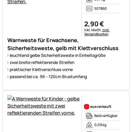
507860
2
,
90
€
Steuerhinweis:
inkl. MwSt.
zzgl.
Versandkosten
Warnweste für Erwachsene,
Sicherheitsweste, gelb mit Klettverschluss
leuchtend gelbe Sicherheitsweste in Einheitsgröße
zwei breite reflektierende Streifen
praktischer Klettverschluss vorne
passend bei ca. 96 - 120cm Brustumfang
Noch keine Bewertungen ab
ausverkauft
Bald verfügbar
0,09 kg