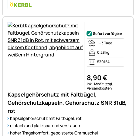
Noch keine Bewertungen ab
Sofort verfügbar
1 - 3 Tage
0,28 kg
530154
8
,
90
€
Steuerhinweis:
inkl. MwSt.
zzgl.
Versandkosten
Kapselgehörschutz mit Faltbügel,
Gehörschutzkapseln, Gehörschutz SNR 31dB,
rot
Kapselgehörschutz mit Faltbügel, rot
einfach und platzsparend verstauen
hoher Tragekomfort, gepolsterte Ohrmuschel