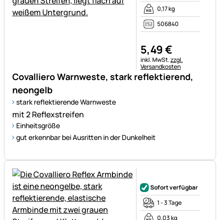
0,17 kg
506840
5
,
49
€
Steuerhinweis:
inkl. MwSt.
zzgl.
Versandkosten
Covalliero Warnweste, stark reflektierend,
neongelb
stark reflektierende Warnweste
mit 2 Reflexstreifen
Einheitsgröße
gut erkennbar bei Ausritten in der Dunkelheit
Noch keine Bewertungen ab
Sofort verfügbar
1 - 3 Tage
0,03 kg