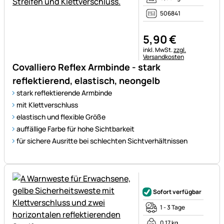
506841
5
,
90
€
Steuerhinweis:
inkl. MwSt.
zzgl.
Versandkosten
Covalliero Reflex Armbinde - stark
reflektierend, elastisch, neongelb
stark reflektierende Armbinde
mit Klettverschluss
elastisch und flexible Größe
auffällige Farbe für hohe Sichtbarkeit
für sichere Ausritte bei schlechten Sichtverhältnissen
Noch keine Bewertungen ab
Sofort verfügbar
1 - 3 Tage
0,17 kg