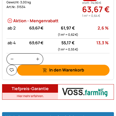
Gewicht: 3,00 kg
statt:
74
,
90
€
63
,
67
€
Art.Nr.: 31534
1 m² =
0
,
64
€
Aktion - Mengenrabatt
statt:
Rab
ab 2
63,
67
€
61,
97
€
2,6
%
(1 m² =
0,
62
€
)
statt:
Rab
ab 4
63,
67
€
55,
17
€
13,3
%
(1 m² =
0,
55
€
)
In den Warenkorb
Tiefpreis-Garantie
Hier mehr erfahren.