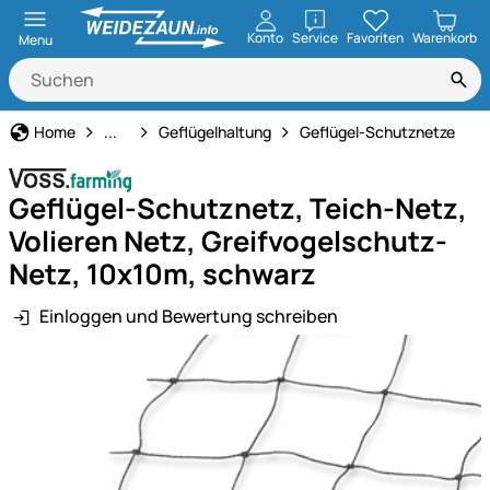
öffnen
Konto
Service
Favoriten
Warenkorb
Menu
Tierbedarf
Home
...
Geflügelhaltung
Geflügel-Schutznetze
Geflügel-Schutznetz, Teich-Netz,
Volieren Netz, Greifvogelschutz-
Netz, 10x10m, schwarz
Einloggen und Bewertung schreiben
Produktgalerie