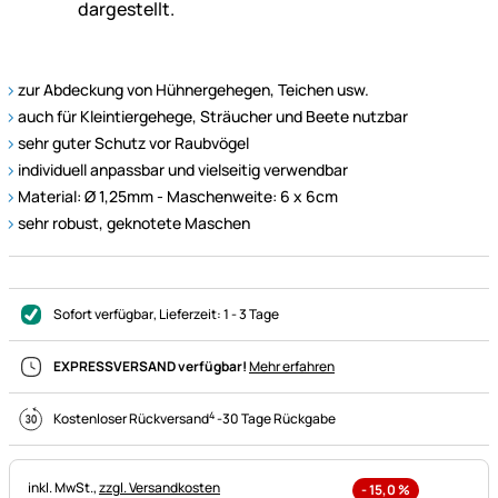
zur Abdeckung von Hühnergehegen, Teichen usw.
auch für Kleintiergehege, Sträucher und Beete nutzbar
sehr guter Schutz vor Raubvögel
individuell anpassbar und vielseitig verwendbar
Material: Ø 1,25mm - Maschenweite: 6 x 6cm
sehr robust, geknotete Maschen
Sofort verfügbar
, Lieferzeit:
1 - 3 Tage
EXPRESSVERSAND verfügbar!
Mehr erfahren
4
Kostenloser Rückversand
-
30 Tage Rückgabe
Steuerhinweis:
inkl. MwSt.,
zzgl. Versandkosten
-
15,0
%