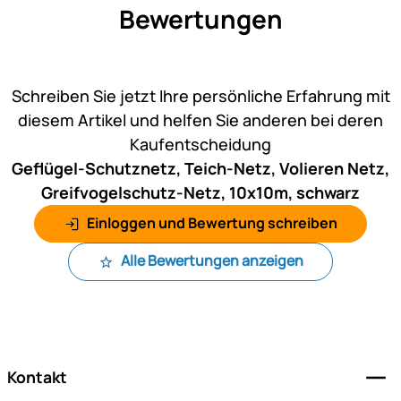
Bewertungen
Noch keine Bewertungen ab
Schreiben Sie jetzt Ihre persönliche Erfahrung mit
diesem Artikel und helfen Sie anderen bei deren
Kaufentscheidung
Geflügel-Schutznetz, Teich-Netz, Volieren Netz,
Greifvogelschutz-Netz, 10x10m, schwarz
Einloggen und Bewertung schreiben
Alle Bewertungen anzeigen
Fußzeile
Kontakt