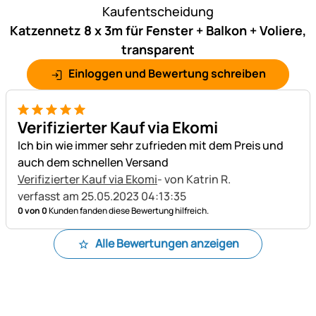
Kaufentscheidung
Katzennetz 8 x 3m für Fenster + Balkon + Voliere,
transparent
Einloggen und Bewertung schreiben
5 von 5
Verifizierter Kauf via Ekomi
Ich bin wie immer sehr zufrieden mit dem Preis und
auch dem schnellen Versand
Verifizierter Kauf via Ekomi
- von Katrin R.
verfasst am 25.05.2023 04:13:35
0 von 0
Kunden fanden diese Bewertung hilfreich.
Alle Bewertungen anzeigen
Fußzeile