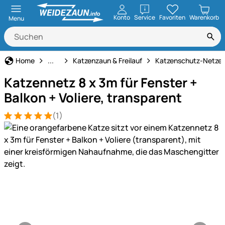
öffnen
Konto
Service
Favoriten
Warenkorb
Menu
Katze
Home
...
Katzenzaun & Freilauf
Katzenschutz-Netze
Katzennetz 8 x 3m für Fenster +
Balkon + Voliere, transparent
(1)
Bewertung: 5 von 5 (1 Bewertungen)
1 Bewertung
Produktgalerie