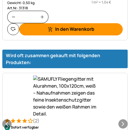
1 m² =
1
,
04
€
Gewicht: 0,50 kg
Art.Nr.: 31318
In den Warenkorb
Wird oft zusammen gekauft mit folgenden
Produkten:
(2)
Bewertung: 4 von 5 (2 Bewertungen)
2 Bewertungen
Sofort verfügbar