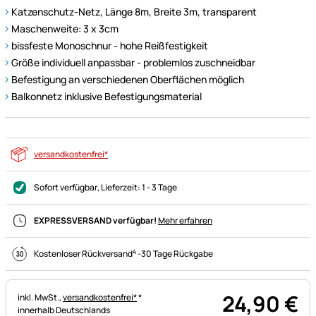
Katzenschutz-Netz, Länge 8m, Breite 3m, transparent
Maschenweite: 3 x 3cm
bissfeste Monoschnur - hohe Reißfestigkeit
Größe individuell anpassbar - problemlos zuschneidbar
Befestigung an verschiedenen Oberflächen möglich
Balkonnetz inklusive Befestigungsmaterial
versandkostenfrei*
Sofort verfügbar
, Lieferzeit:
1 - 3 Tage
EXPRESSVERSAND verfügbar!
Mehr erfahren
4
Kostenloser Rückversand
-
30 Tage Rückgabe
24
,
90
€
Steuerhinweis:
inkl. MwSt.,
versandkostenfrei*
*
innerhalb Deutschlands