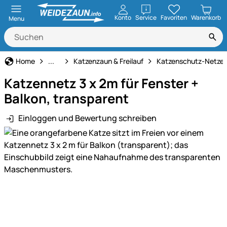
öffnen
Konto
Service
Favoriten
Warenkorb
Menu
Katze
Home
...
Katzenzaun & Freilauf
Katzenschutz-Netze
Katzennetz 3 x 2m für Fenster +
Balkon, transparent
Einloggen und Bewertung schreiben
Produktgalerie