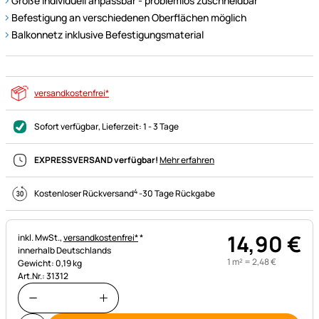
Größe individuell anpassbar - problemlos zuschneidbar
Befestigung an verschiedenen Oberflächen möglich
Balkonnetz inklusive Befestigungsmaterial
versandkostenfrei*
Sofort verfügbar
, Lieferzeit:
1 - 3 Tage
EXPRESSVERSAND verfügbar!
Mehr erfahren
4
Kostenloser Rückversand
-
30 Tage Rückgabe
14
,
90
€
Steuerhinweis:
inkl. MwSt.,
versandkostenfrei*
*
innerhalb Deutschlands
1 m² =
2
,
48
€
Gewicht: 0,19 kg
Art.Nr.: 31312