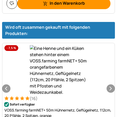
In den Warenkorb
Wird oft zusammen gekauft mit folgenden
Produkten:
-
7,5
%
(16)
Bewertung: 5 von 5 (16 Bewertungen)
16 Bewertungen
Sofort verfügbar
VOSS.farming farmNET+ 50m Hühnernetz, Geflügelnetz, 112cm,
20 Pfähle, 2 Spitzen, orange