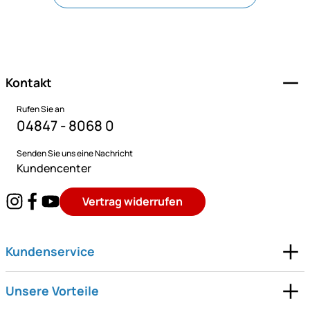
Fußzeile
Kontakt
Rufen Sie an
04847 - 8068 0
Senden Sie uns eine Nachricht
Kundencenter
Vertrag widerrufen
Kundenservice
Unsere Vorteile