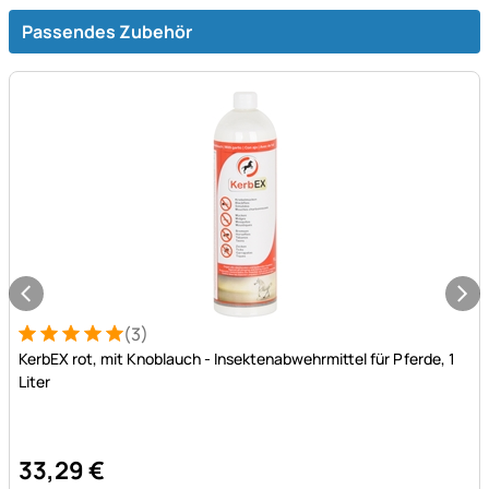
Passendes Zubehör
(3)
Bewertung: 5 von 5 (3 Bewertungen)
3 Bewertungen
KerbEX rot, mit Knoblauch - Insektenabwehrmittel für Pferde, 1
Liter
33
,
29
€