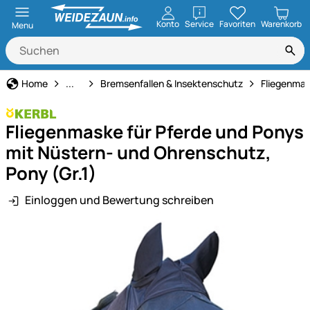
öffnen
Konto
Service
Favoriten
Warenkorb
Menu
Pferdehaltung
Home
...
Bremsenfallen & Insektenschutz
Fliegenmas
Fliegenmaske für Pferde und Ponys
mit Nüstern- und Ohrenschutz,
Pony (Gr.1)
Einloggen und Bewertung schreiben
Produktgalerie