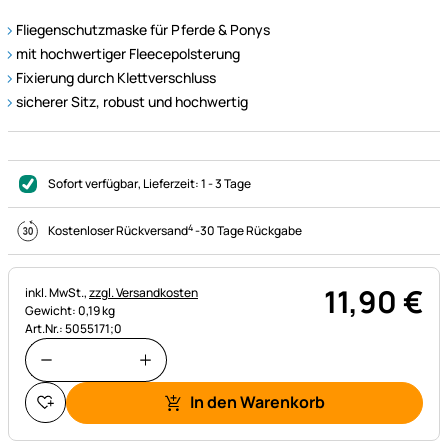
Fliegenschutzmaske für Pferde & Ponys
mit hochwertiger Fleecepolsterung
Fixierung durch Klettverschluss
sicherer Sitz, robust und hochwertig
Sofort verfügbar
, Lieferzeit:
1 - 3 Tage
4
Kostenloser Rückversand
-
30 Tage Rückgabe
11
,
90
€
Steuerhinweis:
inkl. MwSt.,
zzgl. Versandkosten
Gewicht: 0,19 kg
Art.Nr.: 5055171;0
In den Warenkorb