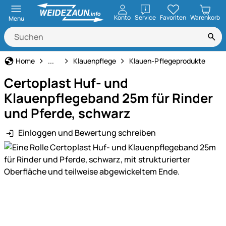
öffnen
Konto
Service
Favoriten
Warenkorb
Menu
Schafhaltung
Home
...
Klauenpflege
Klauen-Pflegeprodukte
Certoplast Huf- und
Klauenpflegeband 25m für Rinder
und Pferde, schwarz
Einloggen und Bewertung schreiben
Produktgalerie