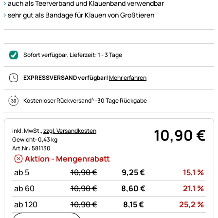
auch als Teerverband und Klauenband verwendbar
sehr gut als Bandage für Klauen von Großtieren
Sofort verfügbar
, Lieferzeit:
1 - 3 Tage
EXPRESSVERSAND verfügbar!
Mehr erfahren
4
Kostenloser Rückversand
-
30 Tage Rückgabe
10
,
90
€
Steuerhinweis:
inkl. MwSt.,
zzgl. Versandkosten
Gewicht: 0,43 kg
Art.Nr.: 581130
Aktion - Mengenrabatt
statt:
Rab
ab 5
10,
90
€
9,
25
€
15,1
%
statt:
Rab
ab 60
10,
90
€
8,
60
€
21,1
%
statt:
Rab
ab 120
10,
90
€
8,
15
€
25,2
%