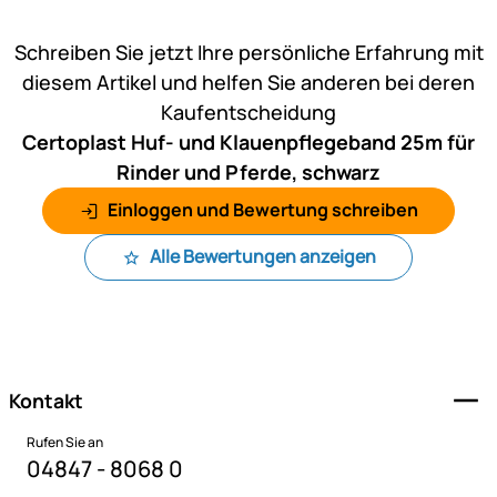
Noch keine Bewertungen ab
Schreiben Sie jetzt Ihre persönliche Erfahrung mit
diesem Artikel und helfen Sie anderen bei deren
Kaufentscheidung
Certoplast Huf- und Klauenpflegeband 25m für
Rinder und Pferde, schwarz
Einloggen und Bewertung schreiben
Alle Bewertungen anzeigen
Fußzeile
Kontakt
Rufen Sie an
04847 - 8068 0