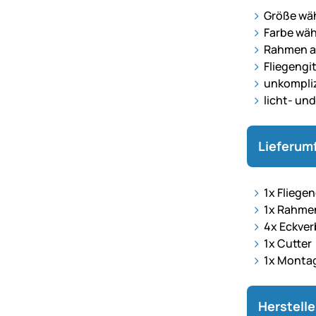
Größe wäh
Farbe wäh
Rahmen a
Fliegengi
unkompli
licht- un
Lieferum
1x Fliegen
1x Rahme
4x Eckver
1x Cutter
1x Monta
Herstell