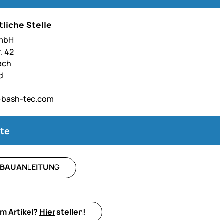
liche Stelle
GmbH
. 42
ach
d
@bash-tec.com
te
BAUANLEITUNG
m Artikel?
Hier
stellen!