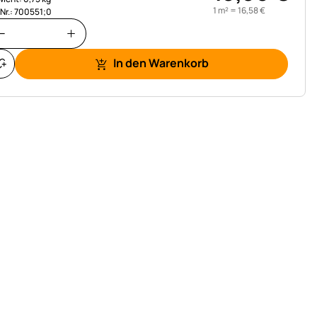
1 m² =
16
,
58
€
.Nr.: 700551;0
In den Warenkorb