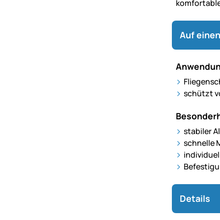
komfortable
Auf einen
Anwendun
Fliegensc
schützt v
Besonderh
stabiler
schnelle 
individuel
Befestig
Details