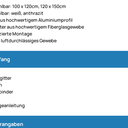
lbar: 100 x 120cm, 120 x 150cm
lbar: weiß, anthrazit
us hochwertigem Aluminiumprofil
tter aus hochwertigem Fiberglasgewebe
zierte Montage
d luftdurchlässiges Gewebe
fang
gitter
n
binder
geanleitung
erangaben