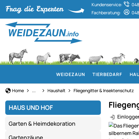
Kundenservice:
048
Fachberatung:
048
WEIDEZAUN
TIERBEDARF
HAU
Haus und Hof
Home
...
Haushalt
Fliegengitter & Insektenschutz
Fliegeng
HAUS UND HOF
Einlogge
Garten & Heimdekoration
Produktgaler
Gartenzäune