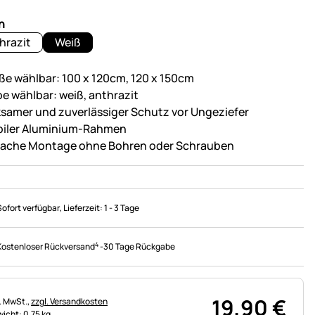
n
hrazit
Weiß
ße wählbar: 100 x 120cm, 120 x 150cm
be wählbar: weiß, anthrazit
ksamer und zuverlässiger Schutz vor Ungeziefer
biler Aluminium-Rahmen
fache Montage ohne Bohren oder Schrauben
Sofort verfügbar
, Lieferzeit:
1 - 3 Tage
4
Kostenloser Rückversand
-
30 Tage Rückgabe
19
,
90
€
uerhinweis:
l. MwSt.,
zzgl. Versandkosten
icht: 0,75 kg