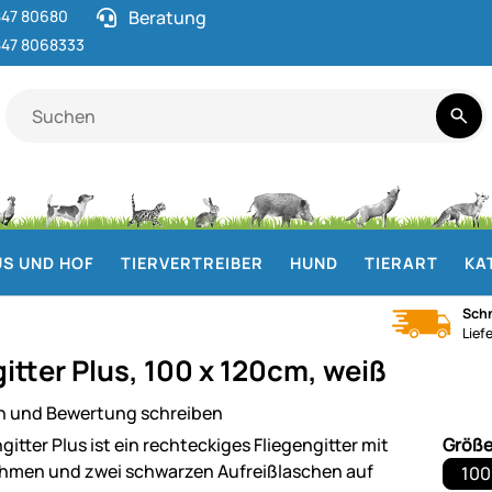
47 80680
Beratung
47 8068333
S UND HOF
TIERVERTREIBER
HUND
TIERART
KA
Schn
Lief
itter Plus, 100 x 120cm, weiß
n und Bewertung schreiben
ie
Größ
100