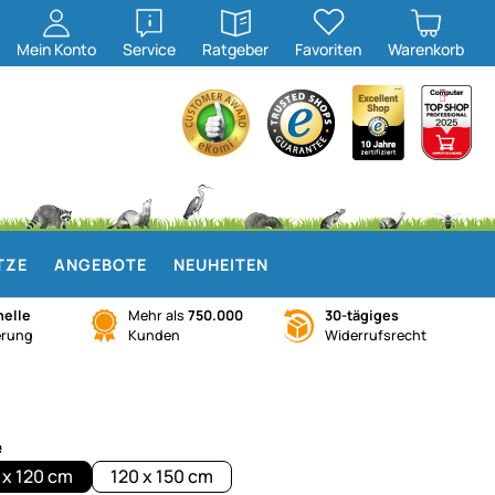
öffnen
öffnen
Mein
Konto
Service
Ratgeber
Favoriten
Warenkorb
TZE
ANGEBOTE
NEUHEITEN
elle
Mehr als
750.000
30-tägiges
erung
Kunden
Widerrufsrecht
e
 x 120 cm
120 x 150 cm