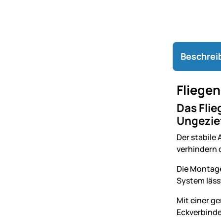
Beschrei
Fliegen
Das Flie
Ungezief
Der stabile
verhindern 
Die Montage
System läss
Mit einer g
Eckverbinde