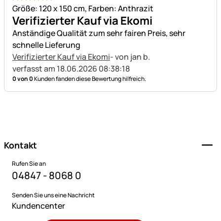
5 von 5
Größe: 120 x 150 cm, Farben: Anthrazit
Verifizierter Kauf via Ekomi
Anständige Qualität zum sehr fairen Preis, sehr
schnelle Lieferung
Verifizierter Kauf via Ekomi
- von jan b.
verfasst am 18.06.2026 08:38:18
0 von 0
Kunden fanden diese Bewertung hilfreich.
Fußzeile
Kontakt
Rufen Sie an
04847 - 8068 0
Senden Sie uns eine Nachricht
Kundencenter