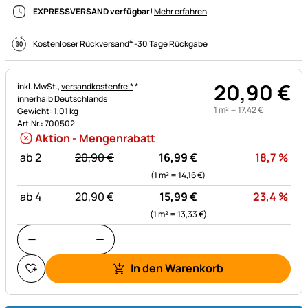
EXPRESSVERSAND verfügbar!
Mehr erfahren
4
Kostenloser Rückversand
-
30 Tage Rückgabe
20
,
90
€
Steuerhinweis:
inkl. MwSt.,
versandkostenfrei*
*
innerhalb Deutschlands
1 m² =
17
,
42
€
Gewicht: 1,01 kg
Art.Nr.: 700502
Aktion - Mengenrabatt
statt:
Rab
ab 2
20,
90
€
16,
99
€
18,7
%
(1 m² =
14,
16
€
)
statt:
Rab
ab 4
20,
90
€
15,
99
€
23,4
%
(1 m² =
13,
33
€
)
In den Warenkorb