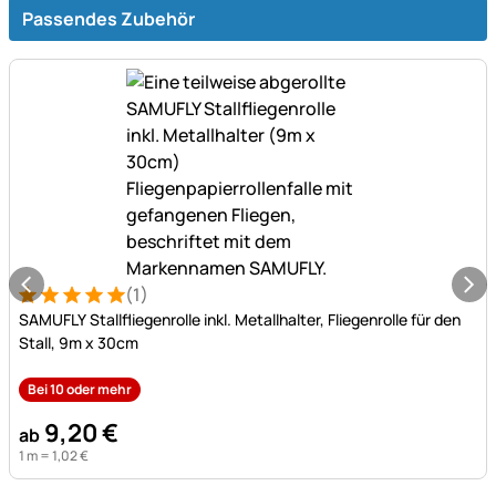
Passendes Zubehör
(1)
Bewertung: 5 von 5 (1 Bewertungen)
1 Bewertung
SAMUFLY Stallfliegenrolle inkl. Metallhalter, Fliegenrolle für den
Stall, 9m x 30cm
Bei 10 oder mehr
9
,
20
€
ab
1 m =
1
,
02
€