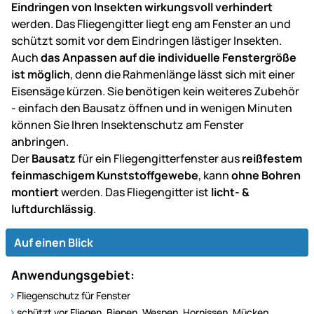
Eindringen von Insekten wirkungsvoll verhindert
werden. Das Fliegengitter liegt eng am Fenster an und
schützt somit vor dem Eindringen lästiger Insekten.
Auch
das Anpassen auf die individuelle Fenstergröße
ist möglich
, denn die Rahmenlänge lässt sich mit einer
Eisensäge kürzen. Sie benötigen kein weiteres Zubehör
- einfach den Bausatz öffnen und in wenigen Minuten
können Sie Ihren Insektenschutz am Fenster
anbringen.
Der
Bausatz
für ein Fliegengitterfenster aus
reißfestem
feinmaschigem Kunststoffgewebe
, kann
ohne Bohren
montiert
werden. Das Fliegengitter ist
licht- &
luftdurchlässig
.
Auf einen Blick
Anwendungsgebiet:
Fliegenschutz für Fenster
schützt vor Fliegen, Bienen, Wespen, Hornissen, Mücken,