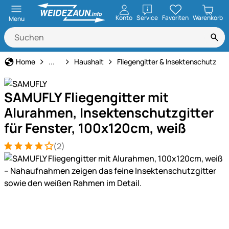
öffnen
Konto
Service
Favoriten
Warenkorb
Menu
Haus und Hof
Home
...
Haushalt
Fliegengitter & Insektenschutz
SAMUFLY Fliegengitter mit
Alurahmen, Insektenschutzgitter
für Fenster, 100x120cm, weiß
(2)
Bewertung: 4 von 5 (2 Bewertungen)
2 Bewertungen
Produktgalerie