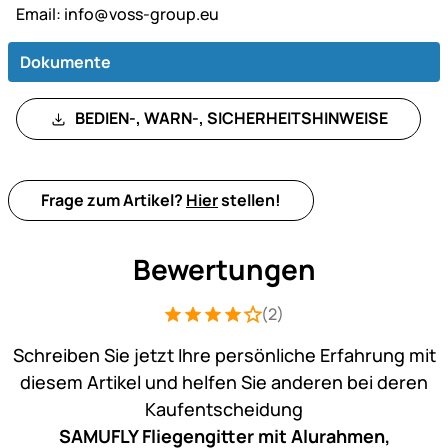
Email:
info@voss-group.eu
Dokumente
BEDIEN-, WARN-, SICHERHEITSHINWEISE
Frage zum Artikel?
Hier
stellen!
Bewertungen
(2)
Bewertung: 4 von 5 (2 Bewertungen)
2 Bewertungen
Schreiben Sie jetzt Ihre persönliche Erfahrung mit
diesem Artikel und helfen Sie anderen bei deren
Kaufentscheidung
SAMUFLY Fliegengitter mit Alurahmen,