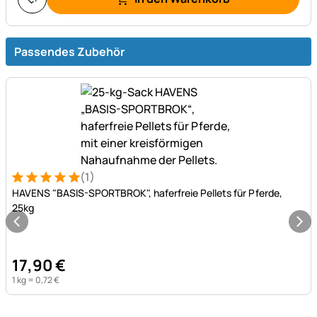
Passendes Zubehör
(1)
Bewertung: 5 von 5 (1 Bewertungen)
1 Bewertung
HAVENS "BASIS-SPORTBROK", haferfreie Pellets für Pferde,
25kg
17
,
90
€
1 kg =
0
,
72
€