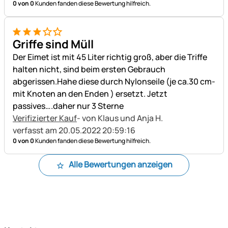
0 von 0
Kunden fanden diese Bewertung hilfreich.
3 von 5
Griffe sind Müll
Der Eimet ist mit 45 Liter richtig groß, aber die Triffe
halten nicht, sind beim ersten Gebrauch
abgerissen.Hahe diese durch Nylonseile (je ca.30 cm-
mit Knoten an den Enden ) ersetzt. Jetzt
passives….daher nur 3 Sterne
Verifizierter Kauf
- von Klaus und Anja H.
verfasst am 20.05.2022 20:59:16
0 von 0
Kunden fanden diese Bewertung hilfreich.
Alle Bewertungen anzeigen
Fußzeile