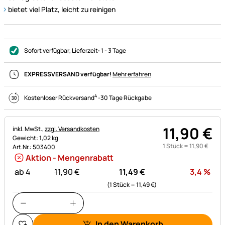
bietet viel Platz, leicht zu reinigen
Sofort verfügbar
, Lieferzeit:
1 - 3 Tage
EXPRESSVERSAND verfügbar!
Mehr erfahren
4
Kostenloser Rückversand
-
30 Tage Rückgabe
11
,
90
€
Steuerhinweis:
inkl. MwSt.,
zzgl. Versandkosten
Gewicht: 1,02 kg
1 Stück =
11
,
90
€
Art.Nr.: 503400
Aktion - Mengenrabatt
statt:
Rab
ab 4
11,
90
€
11,
49
€
3,4
%
(1 Stück =
11,
49
€
)
In den Warenkorb