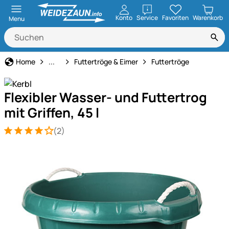
öffnen
Konto
Service
Favoriten
Warenkorb
Menu
Kälberaufzucht
Home
...
Futtertröge & Eimer
Futtertröge
Flexibler Wasser- und Futtertrog
mit Griffen, 45 l
(2)
Bewertung: 4 von 5 (2 Bewertungen)
2 Bewertungen
Produktgalerie