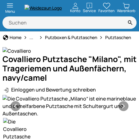
öffnen
Konto
Service
Favoriten
Warenkorb
Menu
Pferdepflege
Home
...
Putzboxen & Putztaschen
Putztaschen
Covalliero Putztasche "Milano", mit
Trageriemen und Außenfächern,
navy/camel
Einloggen und Bewertung schreiben
Produktgalerie