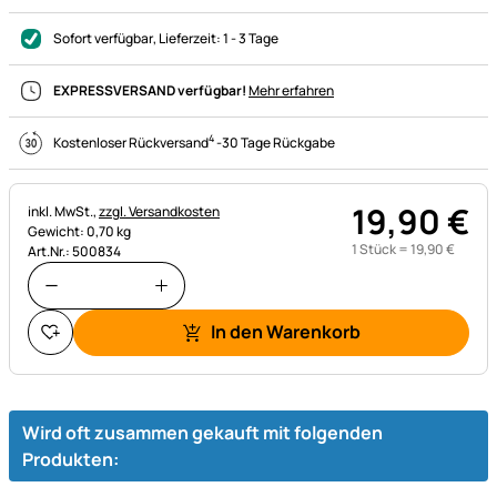
Sofort verfügbar
, Lieferzeit:
1 - 3 Tage
EXPRESSVERSAND verfügbar!
Mehr erfahren
4
Kostenloser Rückversand
-
30 Tage Rückgabe
19
,
90
€
Steuerhinweis:
inkl. MwSt.,
zzgl. Versandkosten
Gewicht: 0,70 kg
1 Stück =
19
,
90
€
Art.Nr.: 500834
In den Warenkorb
Wird oft zusammen gekauft mit folgenden
Produkten: