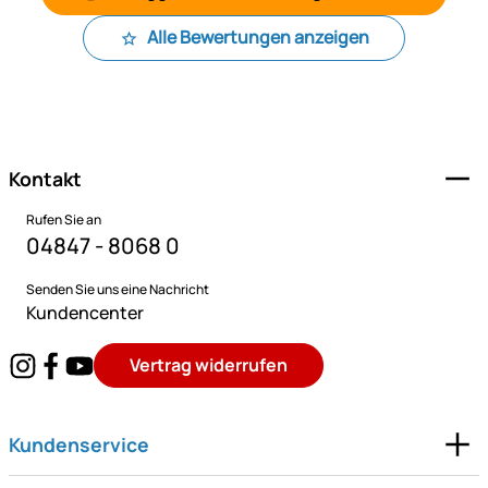
Alle Bewertungen anzeigen
Fußzeile
Kontakt
Rufen Sie an
04847 - 8068 0
Senden Sie uns eine Nachricht
Kundencenter
Vertrag widerrufen
Kundenservice