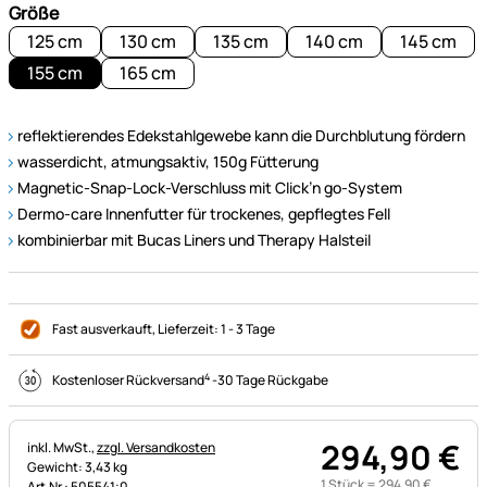
Größe
125 cm
130 cm
135 cm
140 cm
145 cm
155 cm
165 cm
reflektierendes Edekstahlgewebe kann die Durchblutung fördern
wasserdicht, atmungsaktiv, 150g Fütterung
Magnetic-Snap-Lock-Verschluss mit Click’n go-System
Dermo-care Innenfutter für trockenes, gepflegtes Fell
kombinierbar mit Bucas Liners und Therapy Halsteil
Fast ausverkauft
, Lieferzeit:
1 - 3 Tage
4
Kostenloser Rückversand
-
30 Tage Rückgabe
294
,
90
€
Steuerhinweis:
inkl. MwSt.,
zzgl. Versandkosten
Gewicht: 3,43 kg
1 Stück =
294
,
90
€
Art.Nr.: 505541;0