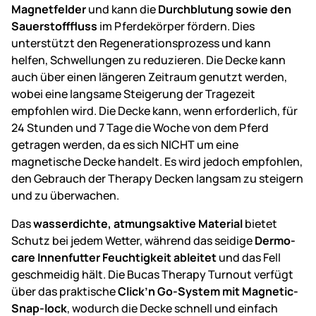
Magnetfelder
und kann die
Durchblutung sowie den
Sauerstofffluss
im Pferdekörper fördern. Dies
unterstützt den Regenerationsprozess und kann
helfen, Schwellungen zu reduzieren. Die Decke kann
auch über einen längeren Zeitraum genutzt werden,
wobei eine langsame Steigerung der Tragezeit
empfohlen wird. Die Decke kann, wenn erforderlich, für
24 Stunden und 7 Tage die Woche von dem Pferd
getragen werden, da es sich NICHT um eine
magnetische Decke handelt. Es wird jedoch empfohlen,
den Gebrauch der Therapy Decken langsam zu steigern
und zu überwachen.
Das
wasserdichte, atmungsaktive Material
bietet
Schutz bei jedem Wetter, während das seidige
Dermo-
care Innenfutter Feuchtigkeit ableitet
und das Fell
geschmeidig hält. Die Bucas Therapy Turnout verfügt
über das praktische
Click’n Go-System mit Magnetic-
Snap-lock
, wodurch die Decke schnell und einfach