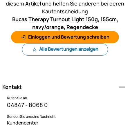
diesem Artikel und helfen Sie anderen bei deren
Kaufentscheidung
Bucas Therapy Turnout Light 150g, 155cm,
navy/orange, Regendecke
Einloggen und Bewertung schreiben
Alle Bewertungen anzeigen
Fußzeile
Kontakt
Rufen Sie an
04847 - 8068 0
Senden Sie uns eine Nachricht
Kundencenter