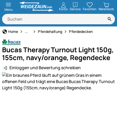
öffnen
Konto
Service
Favoriten
Warenkorb
Menu
Tierbedarf
Home
...
Pferdehaltung
Pferdedecken
Bucas Therapy Turnout Light 150g,
155cm, navy/orange, Regendecke
Einloggen und Bewertung schreiben
Produktgalerie