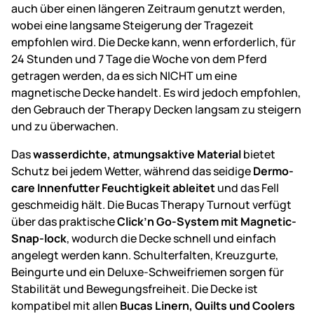
auch über einen längeren Zeitraum genutzt werden,
wobei eine langsame Steigerung der Tragezeit
empfohlen wird. Die Decke kann, wenn erforderlich, für
24 Stunden und 7 Tage die Woche von dem Pferd
getragen werden, da es sich NICHT um eine
magnetische Decke handelt. Es wird jedoch empfohlen,
den Gebrauch der Therapy Decken langsam zu steigern
und zu überwachen.
Das
wasserdichte, atmungsaktive Material
bietet
Schutz bei jedem Wetter, während das seidige
Dermo-
care Innenfutter Feuchtigkeit ableitet
und das Fell
geschmeidig hält. Die Bucas Therapy Turnout verfügt
über das praktische
Click’n Go-System mit Magnetic-
Snap-lock
, wodurch die Decke schnell und einfach
angelegt werden kann. Schulterfalten, Kreuzgurte,
Beingurte und ein Deluxe-Schweifriemen sorgen für
Stabilität und Bewegungsfreiheit. Die Decke ist
kompatibel mit allen
Bucas Linern, Quilts und Coolers