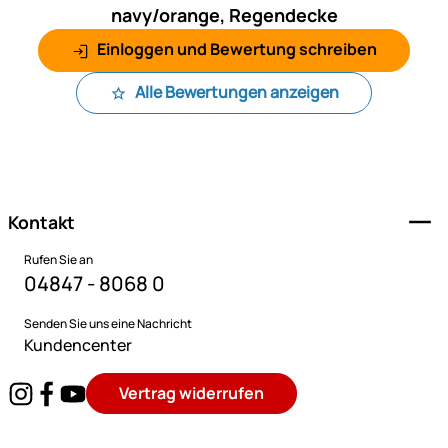
navy/orange, Regendecke
Einloggen und Bewertung schreiben
Alle Bewertungen anzeigen
Fußzeile
Kontakt
Rufen Sie an
04847 - 8068 0
Senden Sie uns eine Nachricht
Kundencenter
Vertrag widerrufen