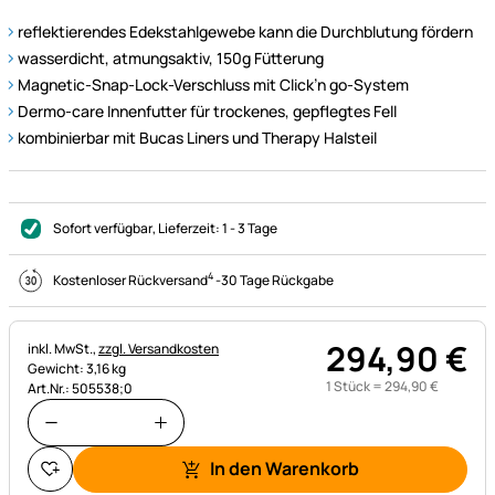
reflektierendes Edekstahlgewebe kann die Durchblutung fördern
wasserdicht, atmungsaktiv, 150g Fütterung
Magnetic-Snap-Lock-Verschluss mit Click’n go-System
Dermo-care Innenfutter für trockenes, gepflegtes Fell
kombinierbar mit Bucas Liners und Therapy Halsteil
Sofort verfügbar
, Lieferzeit:
1 - 3 Tage
4
Kostenloser Rückversand
-
30 Tage Rückgabe
294
,
90
€
Steuerhinweis:
inkl. MwSt.,
zzgl. Versandkosten
Gewicht: 3,16 kg
1 Stück =
294
,
90
€
Art.Nr.: 505538;0
In den Warenkorb