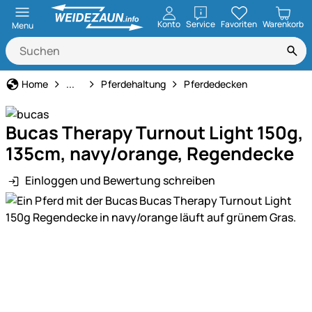
öffnen
Konto
Service
Favoriten
Warenkorb
Menu
Tierbedarf
Home
...
Pferdehaltung
Pferdedecken
Bucas Therapy Turnout Light 150g,
135cm, navy/orange, Regendecke
Einloggen und Bewertung schreiben
Produktgalerie