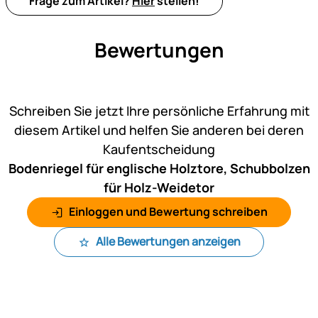
Frage zum Artikel?
Hier
stellen!
Bewertungen
Noch keine Bewertungen ab
Schreiben Sie jetzt Ihre persönliche Erfahrung mit
diesem Artikel und helfen Sie anderen bei deren
Kaufentscheidung
Bodenriegel für englische Holztore, Schubbolzen
für Holz-Weidetor
Einloggen und Bewertung schreiben
Alle Bewertungen anzeigen
Fußzeile