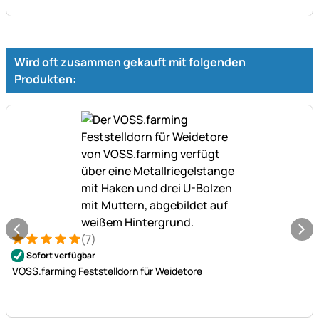
Wird oft zusammen gekauft mit folgenden
Produkten:
(7)
Bewertung: 5 von 5 (7 Bewertungen)
7 Bewertungen
Sofort verfügbar
VOSS.farming Feststelldorn für Weidetore