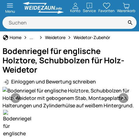
öffnen
Konto
Service
Favoriten
Warenkorb
Menu
Weidezaun
Home
...
Weidetore
Weidetor-Zubehör
Bodenriegel für englische
Holztore, Schubbolzen für Holz-
Weidetor
Einloggen und Bewertung schreiben
Produktgalerie