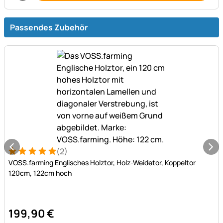
Passendes Zubehör
(2)
Bewertung: 5 von 5 (2 Bewertungen)
2 Bewertungen
VOSS.farming Englisches Holztor, Holz-Weidetor, Koppeltor
120cm, 122cm hoch
199
,
90
€