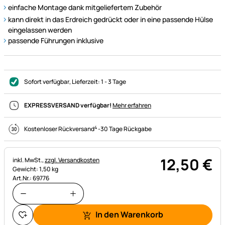
einfache Montage dank mitgeliefertem Zubehör
kann direkt in das Erdreich gedrückt oder in eine passende Hülse
eingelassen werden
passende Führungen inklusive
Sofort verfügbar
, Lieferzeit:
1 - 3 Tage
EXPRESSVERSAND verfügbar!
Mehr erfahren
4
Kostenloser Rückversand
-
30 Tage Rückgabe
12
,
50
€
Steuerhinweis:
inkl. MwSt.,
zzgl. Versandkosten
Gewicht: 1,50 kg
Art.Nr.: 69776
In den Warenkorb