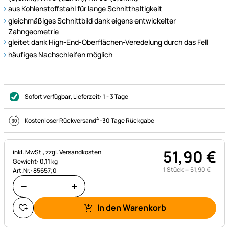
aus Kohlenstoffstahl für lange Schnitthaltigkeit
gleichmäßiges Schnittbild dank eigens entwickelter
Zahngeometrie
gleitet dank High-End-Oberflächen-Veredelung durch das Fell
häufiges Nachschleifen möglich
Sofort verfügbar
, Lieferzeit:
1 - 3 Tage
4
Kostenloser Rückversand
-
30 Tage Rückgabe
51
,
90
€
Steuerhinweis:
inkl. MwSt.,
zzgl. Versandkosten
Gewicht: 0,11 kg
1 Stück =
51
,
90
€
Art.Nr.: 85657;0
In den Warenkorb