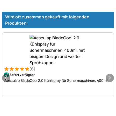
Wird oft zusammen gekauft mit folgenden
Produkten:
(6)
Bewertung: 5 von 5 (6 Bewertungen)
6 Bewertungen
Sofort verfügbar
Aesculap BladeCool 2.0 Kühlspray für Schermaschinen, 400ml