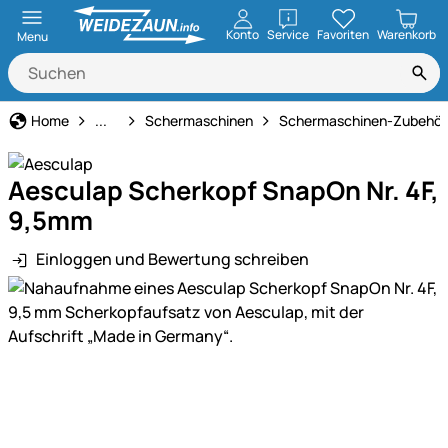
öffnen
Konto
Service
Favoriten
Warenkorb
Menu
Tierbedarf
Home
...
Schermaschinen
Schermaschinen-Zubehör
Aesculap Scherkopf SnapOn Nr. 4F,
9,5mm
Einloggen und Bewertung schreiben
Produktgalerie